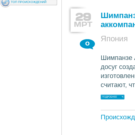
ТОП ПРОИСХОЖДЕНИЙ
29
Шимпанз
МРТ
аккомпа
Япония
0
Шимпанзе А
досуг соз
изготовлен
считают, ч
ПОДРОБНЕЕ
Происхожд