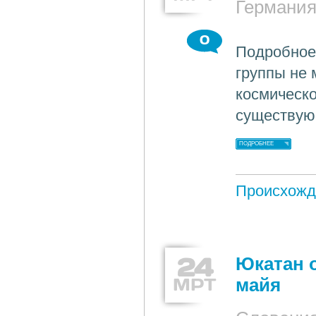
Германи
0
Подробное
группы не 
космическо
существую
ПОДРОБНЕЕ
Происхожд
24
Юкатан 
МРТ
майя