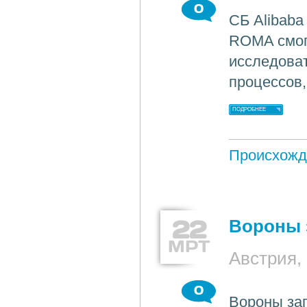
0
СБ Alibaba
ROMA смог 
исследоват
процессов
ПОДРОБНЕЕ
Происхожд
22
Вороны 
МРТ
Австрия,
0
Вороны зап