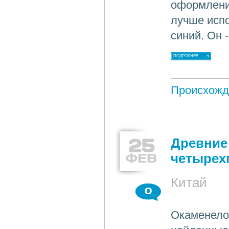
оформления
лучше испо
синий. Он 
ПОДРОБНЕЕ
Происхожд
25
Древние
ФЕВ
четырех
Китай
0
Окаменело