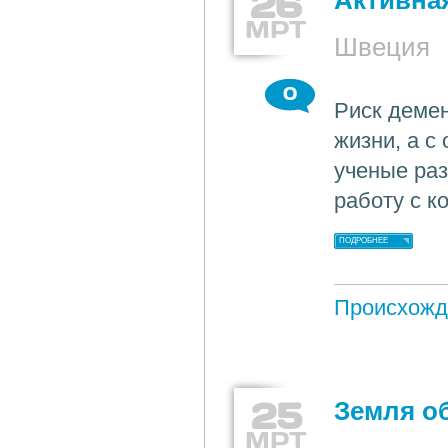
26
Активная
МРТ
Швеция
0
Риск деме
жизни, а с
ученые раз
работу с 
ПОДРОБНЕЕ
Происхожд
25
Земля о
МРТ