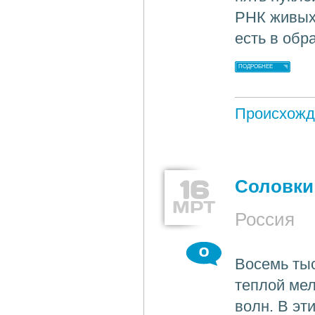
РНК живых
есть в обр
ПОДРОБНЕЕ
Происхожд
16
Соловки
МРТ
Россия
0
Восемь тыс
теплой мел
волн. В эт