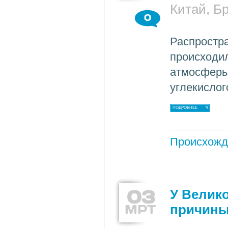
Китай, Б
0
Распростра
происходил
атмосферы
углекислог
ПОДРОБНЕЕ
Происхожд
03
У Велик
МРТ
причин