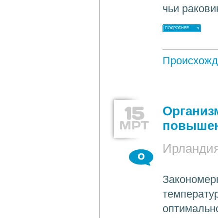
чьи ракови
ПОДРОБНЕЕ
Происхожд
15
Организ
МРТ
повышен
Ирланди
0
Закономер
температу
оптимально