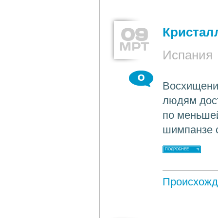
09
Кристал
МРТ
Испания
0
Восхищени
людям дост
по меньшей
шимпанзе с
ПОДРОБНЕЕ
Происхожд