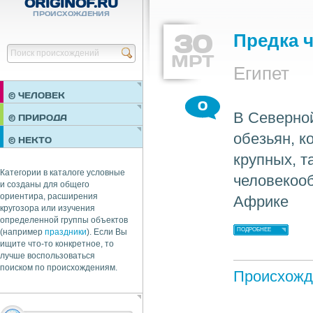
ORIGINOF.RU
ПРОИСХОЖДЕНИЯ
30
Предка 
Найти
МРТ
Египет
© ЧЕЛОВЕК
0
В Северно
ПРАЗДНИКИ
© ПРИРОДА
НЕДВИЖИМОСТЬ
обезьян, к
© НЕКТО
ОБЩЕСТВО
крупных, та
ЭКОНОМИКА
Категории в каталоге условные
человекоо
и созданы для общего
ориентира, расширения
Африке
кругозора или изучения
определенной группы объектов
ПОДРОБНЕЕ
(например
праздники
). Если Вы
ищите что-то конкретное, то
лучше воспользоваться
поиском по происхождениям.
Происхожд