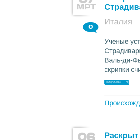
МРТ
Страдив
Италия
0
Ученые уст
Страдивар
Валь-ди-Фь
скрипки сч
ПОДРОБНЕЕ
Происхожд
06
Раскрыт