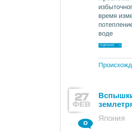
избыточно
время изм
потеплени
воде
ПОДРОБНЕЕ
Происхожд
27
Вспышки
ФЕВ
землетр
Япония
0