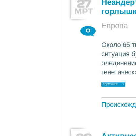
27
Неандер
МРТ
горлыш
Европа
0
Около 65 т
ситуация б
оледенение
генетическ
ПОДРОБНЕЕ
Происхожд