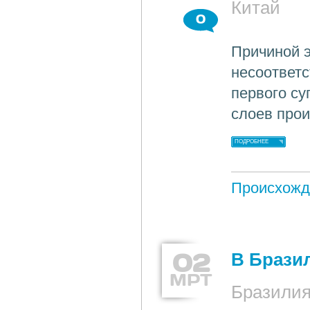
Китай
0
Причиной э
несоответс
первого су
слоев прои
ПОДРОБНЕЕ
Происхожд
02
В Брази
МРТ
Бразили