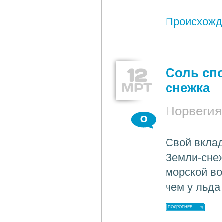
Происхожд
12
Соль сп
МРТ
снежка
Норвегия
0
Свой вклад
Земли-снеж
морской во
чем у льда
ПОДРОБНЕЕ