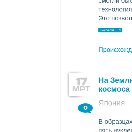
смогли бы
технология
Это позвол
ПОДРОБНЕЕ
Происхожд
17
На Земл
МРТ
космоса
Япония
0
В образца
пять нукле