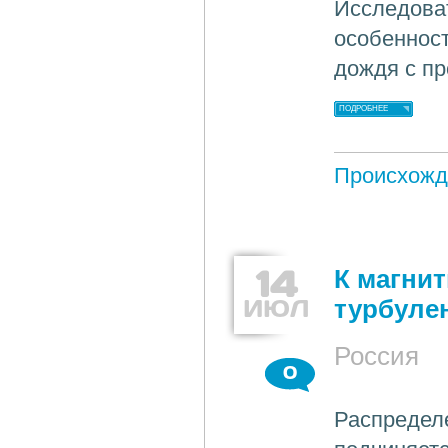
Исследоват
особенност
дождя с п
ПОДРОБНЕЕ
Происхожд
14
К магни
ИЮЛ
турбуле
Россия
0
Распределе