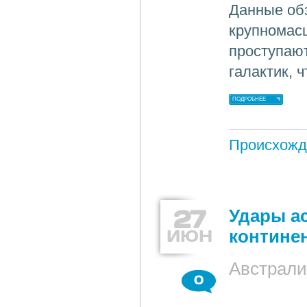
Данные обз
крупномас
проступаю
галактик, 
ПОДРОБНЕЕ
Происхожд
27
Удары а
ИЮН
контине
Австрали
0