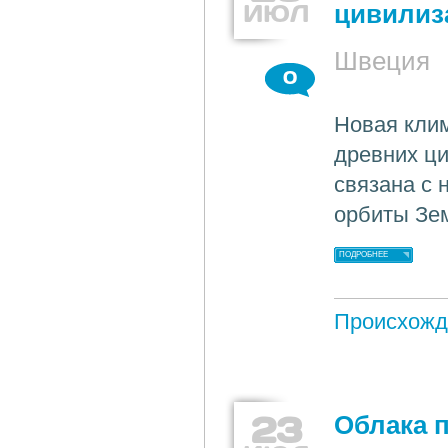
ИЮЛ
цивилиз
Швеция
0
Новая клим
древних ци
связана с
орбиты Зе
ПОДРОБНЕЕ
Происхожд
23
Облака 