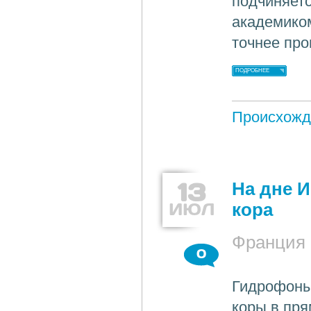
подчиняетс
академико
точнее про
ПОДРОБНЕЕ
Происхожд
13
На дне 
ИЮЛ
кора
Франция
0
Гидрофоны
коры в пря