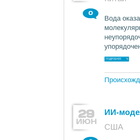
0
Вода оказ
молекулярн
неупорядоч
упорядочен
ПОДРОБНЕЕ
Происхожд
29
ИИ-моде
ИЮН
США