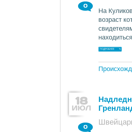
0
На Кулико
возраст ко
свидетелям
находиться
ПОДРОБНЕЕ
Происхожд
18
Надледн
ИЮЛ
Гренлан
Швейцар
0