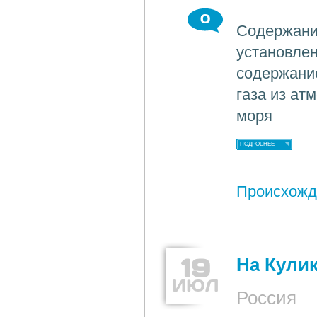
0
Содержани
установле
содержание
газа из ат
моря
ПОДРОБНЕЕ
Происхожд
19
На Кули
ИЮЛ
Россия