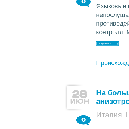
0
Языковые 
непослушан
противодей
контроля. 
ПОДРОБНЕЕ
Происхожд
28
На боль
ИЮН
анизотр
Италия, 
0