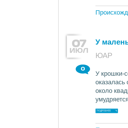
Происхожд
07
У мален
ИЮЛ
ЮАР
0
У крошки-с
оказалась 
около квад
умудряетс
ПОДРОБНЕЕ