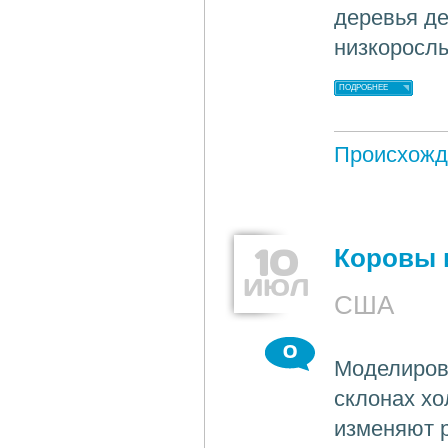
деревья д
низкорослы
ПОДРОБНЕЕ
Происхожд
10
Коровы 
ИЮЛ
США
0
Моделирова
склонах хо
изменяют 