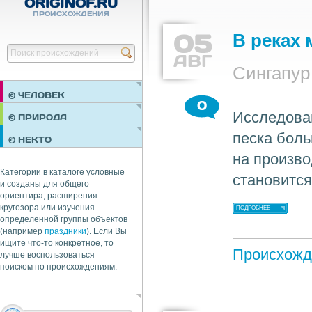
ORIGINOF.RU
ПРОИСХОЖДЕНИЯ
05
В реках 
Найти
АВГ
Сингапур
© ЧЕЛОВЕК
0
Исследован
ПРАЗДНИКИ
© ПРИРОДА
НЕДВИЖИМОСТЬ
песка боль
© НЕКТО
ОБЩЕСТВО
на произво
ЭКОНОМИКА
Категории в каталоге условные
становится
и созданы для общего
ориентира, расширения
кругозора или изучения
ПОДРОБНЕЕ
определенной группы объектов
(например
праздники
). Если Вы
ищите что-то конкретное, то
Происхожд
лучше воспользоваться
поиском по происхождениям.