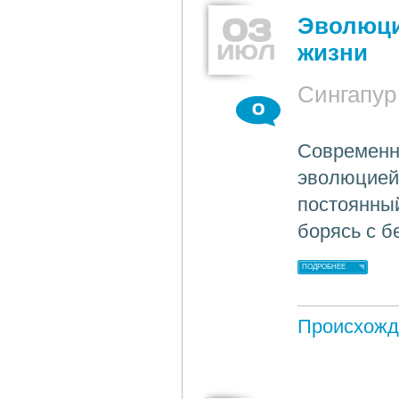
03
Эволюци
ИЮЛ
жизни
Сингапур
0
Современн
эволюцией 
постоянный
борясь с б
ПОДРОБНЕЕ
Происхожд