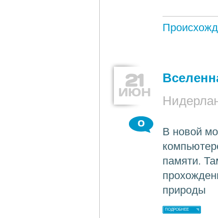
Происхожд
21
Вселенн
ИЮН
Нидерла
0
В новой м
компьютер
памяти. Та
прохождени
природы
ПОДРОБНЕЕ