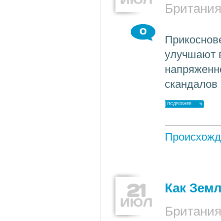
Британи
0
Прикоснов
улучшают 
напряженно
скандалов 
ПОДРОБНЕЕ
Происхожд
21
Как Зем
ИЮЛ
Британи