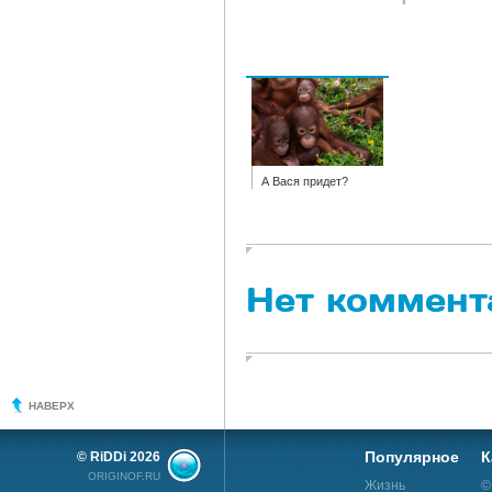
А Вася придет?
Нет коммент
НАВЕРХ
Популярное
К
© RiDDi 2026
ORIGINOF.RU
Жизнь
©