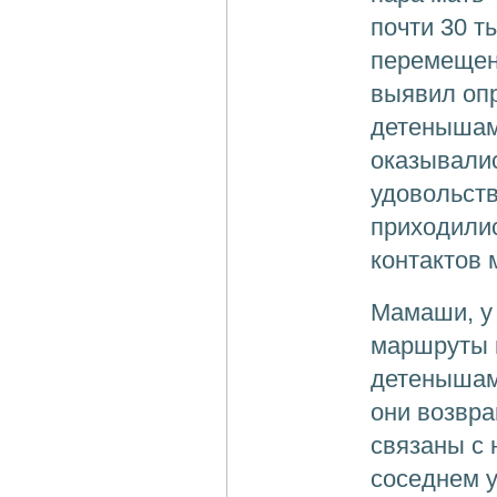
почти 30 т
перемещени
выявил оп
детенышам
оказывалис
удовольств
приходилис
контактов 
Мамаши, у 
маршруты и
детенышами
они возвра
связаны с 
соседнем у