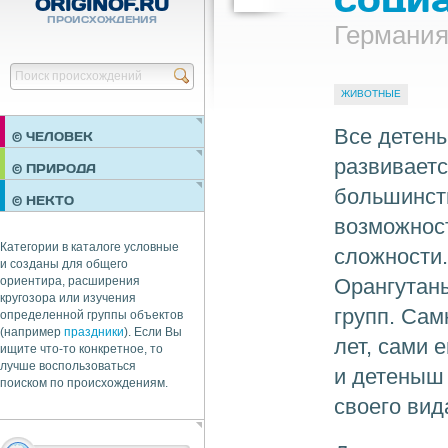
ORIGINOF.RU
ПРОИСХОЖДЕНИЯ
Германи
Найти
ЖИВОТНЫЕ
Все детены
© ЧЕЛОВЕК
развиваетс
ПРАЗДНИКИ
© ПРИРОДА
НЕДВИЖИМОСТЬ
большинств
© НЕКТО
ОБЩЕСТВО
возможност
ЭКОНОМИКА
Категории в каталоге условные
сложности.
и созданы для общего
Орангутаны
ориентира, расширения
кругозора или изучения
групп. Сам
определенной группы объектов
(например
праздники
). Если Вы
лет, сами 
ищите что-то конкретное, то
лучше воспользоваться
и детеныш 
поиском по происхождениям.
своего вид