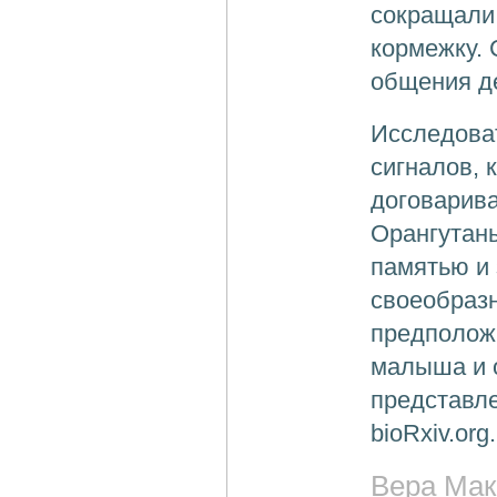
сокращали 
кормежку. 
общения д
Исследова
сигналов, 
договарива
Орангутан
памятью и 
своеобразн
предположи
малыша и 
представле
bioRxiv.org.
Вера Мак