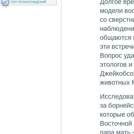
Долгое вре
ТОП ПРОИСХОЖДЕНИЙ
модели во
со сверстн
наблюдени
общаются и
эти встреч
Вопрос уд
этологов и
Джейкобсон
животных 
Исследова
за борнейс
которые о
Восточной 
пара мать 