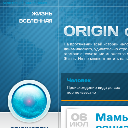
регистрация
|
авторизация
ЖИЗНЬ
ВСЕЛЕННАЯ
На протяжении всей истории чело
динамического, удивительно стро
гармонию, сочетание множества 
Жизнь. Но не может ответить на 
Человек
Происхождение вида до сих
пор неизвестно
06
Мамы
ИЮЛ
соци