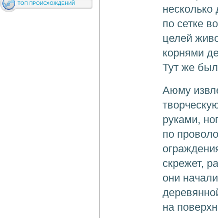
ТОП ПРОИСХОЖДЕНИЙ
несколько 
по сетке в
целей жив
корнями де
Тут же был
Аюму извле
творческу
руками, но
по провол
ограждения
скрежет, р
они начали
деревянной
на поверхн