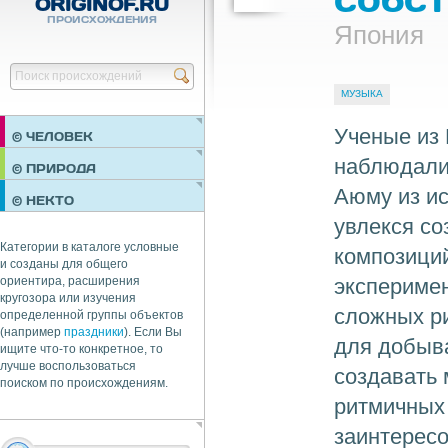
ORIGINOF.RU
ПРОИСХОЖДЕНИЯ
Япония
Найти
МУЗЫКА
Ученые из 
© ЧЕЛОВЕК
наблюдали,
ПРАЗДНИКИ
© ПРИРОДА
НЕДВИЖИМОСТЬ
Аюму из ис
© НЕКТО
ОБЩЕСТВО
увлекся с
ЭКОНОМИКА
Категории в каталоге условные
композиций
и созданы для общего
эксперимен
ориентира, расширения
кругозора или изучения
сложных р
определенной группы объектов
(например
праздники
). Если Вы
для добыв
ищите что-то конкретное, то
лучше воспользоваться
создавать
поиском по происхождениям.
ритмичных 
заинтерес