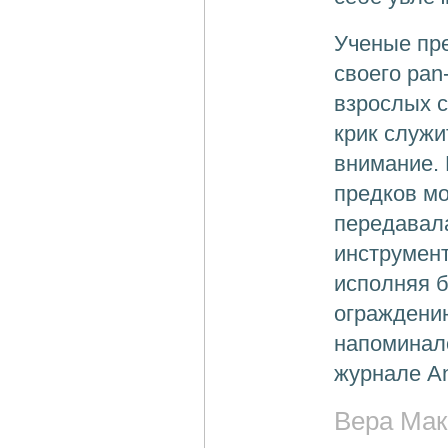
Ученые пре
своего pan
взрослых с
крик служи
внимание. 
предков мо
передавала
инструмент
исполняя б
ограждению
напоминало
журнале An
Вера Мак