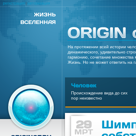
регистрация
|
авторизация
ЖИЗНЬ
ВСЕЛЕННАЯ
На протяжении всей истории чело
динамического, удивительно стро
гармонию, сочетание множества 
Жизнь. Но не может ответить на 
Человек
Происхождение вида до сих
пор неизвестно
29
Шимп
МРТ
собс