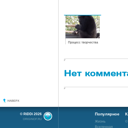
Процесс творчества
Нет коммент
НАВЕРХ
Популярное
К
© RiDDi 2026
ORIGINOF.RU
Жизнь
©
Вселенная