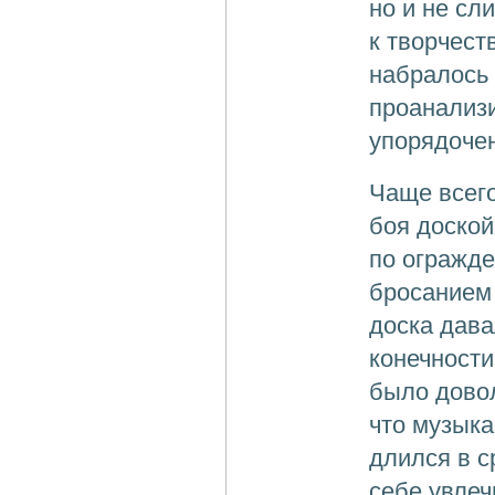
но и не сл
к творчест
набралось
проанализи
упорядочен
Чаще всего
боя доской
по огражд
бросанием 
доска дав
конечности
было довол
что музыка
длился в с
себе увлеч