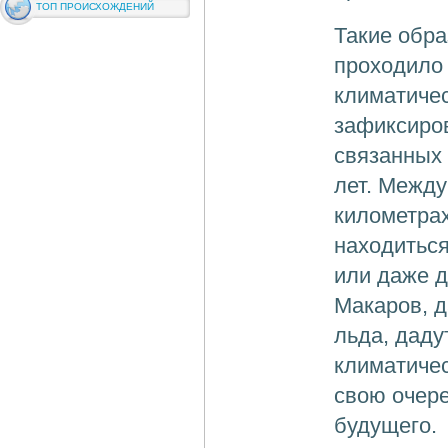
ТОП ПРОИСХОЖДЕНИЙ
Такие обра
проходило 
климатичес
зафиксиров
связанных 
лет. Между
километрах
находиться
или даже д
Макаров, 
льда, даду
климатичес
свою очер
будущего.