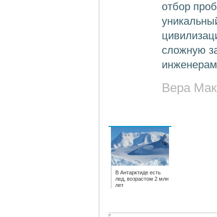
отбор про
уникальны
цивилизаци
сложную за
инженерам
Вера Мак
В Антарктиде есть
лед, возрастом 2 млн
лет