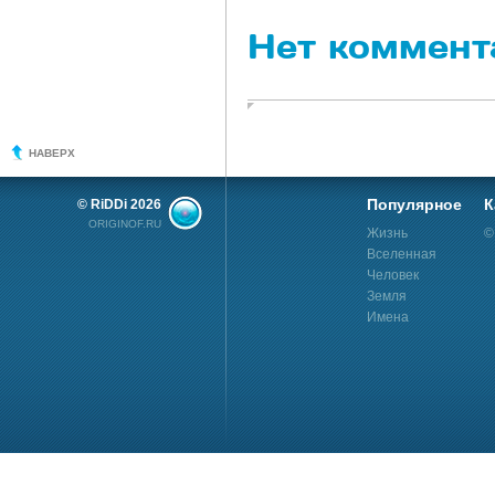
Нет коммент
НАВЕРХ
Популярное
К
© RiDDi 2026
ORIGINOF.RU
Жизнь
©
Вселенная
Человек
Земля
Имена