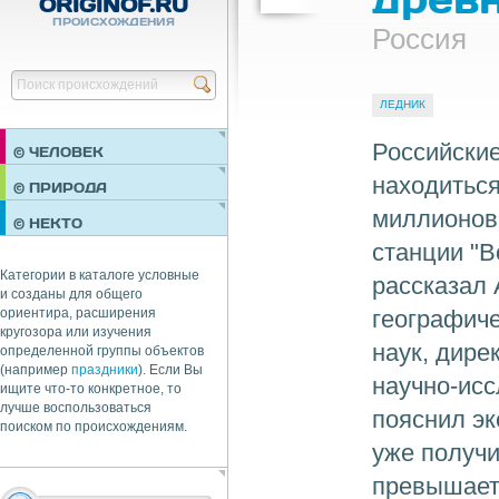
ORIGINOF.RU
ПРОИСХОЖДЕНИЯ
Россия
Найти
ЛЕДНИК
Российские
© ЧЕЛОВЕК
находитьс
ПРАЗДНИКИ
© ПРИРОДА
НЕДВИЖИМОСТЬ
миллионов 
© НЕКТО
ОБЩЕСТВО
станции "В
ЭКОНОМИКА
Категории в каталоге условные
рассказал 
и созданы для общего
географич
ориентира, расширения
кругозора или изучения
наук, дире
определенной группы объектов
(например
праздники
). Если Вы
научно-исс
ищите что-то конкретное, то
лучше воспользоваться
пояснил эк
поиском по происхождениям.
уже получи
превышает