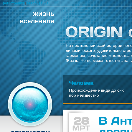
регистрация
|
авторизация
ЖИЗНЬ
ВСЕЛЕННАЯ
На протяжении всей истории чело
динамического, удивительно стро
гармонию, сочетание множества 
Жизнь. Но не может ответить на 
Человек
Происхождение вида до сих
пор неизвестно
28
В Ан
МРТ
древ