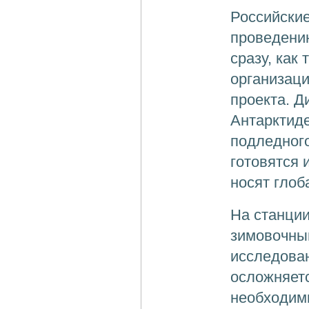
Российские
проведени
сразу, как
организац
проекта. Д
Антарктид
подледног
готовятся 
носят глоб
На станции
зимовочны
исследован
осложняетс
необходимы