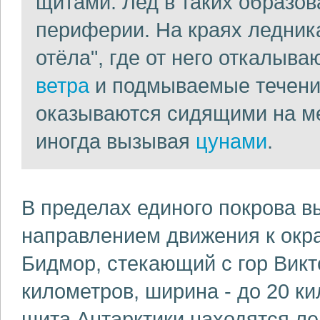
щитами. Лед в таких образов
периферии. На краях ледник
отёла", где от него откалыв
ветра
и подмываемые течени
оказываются сидящими на ме
иногда вызывая
цунами
.
В пределах единого покрова в
направлением движения к окра
Бидмор, стекающий с гор Викт
километров, ширина - до 20 к
щита Антарктики находятся ле