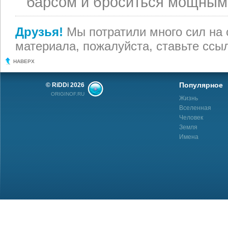
барсом и броситься мощным
Друзья!
Мы потратили много сил на 
материала, пожалуйста, ставьте ссыл
НАВЕРХ
Популярное
© RiDDi 2026
ORIGINOF.RU
Жизнь
Вселенная
Человек
Земля
Имена