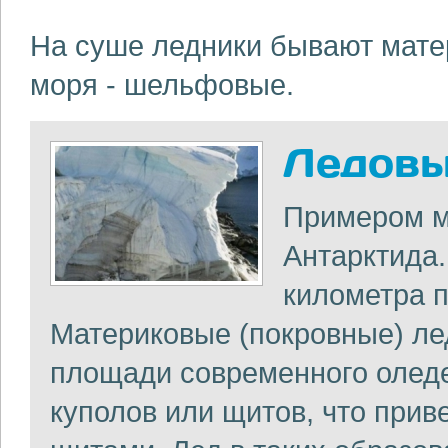
На суше ледники бывают матер
моря - шельфовые.
Ледов
Примером м
Антарктида.
километра п
Материковые (покровные) ле
площади современного олед
куполов или щитов, что прив