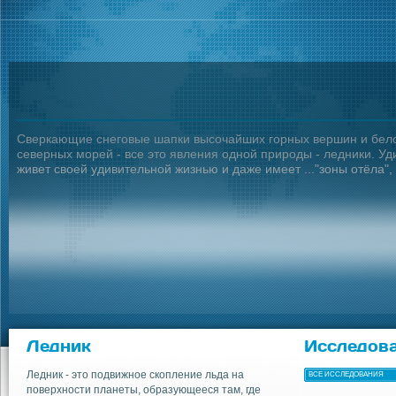
Сверкающие снеговые шапки высочайших горных вершин и белое
северных морей - все это явления одной природы - ледники. У
живет своей удивительной жизнью и даже имеет ..."зоны отёла", 
Ледник
Исследов
Ледник - это подвижное скопление льда на
ВСЕ ИССЛЕДОВАНИЯ
поверхности планеты, образующееся там, где