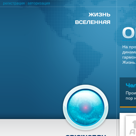
регистрация
|
авторизация
ЖИЗНЬ
ВСЕЛЕННАЯ
На про
динами
гармон
Жизнь.
Че
Прои
пор 
А