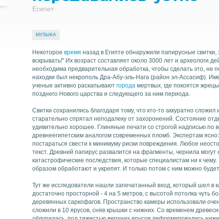
Египет
МУЗЫКА
Найти
Некоторое
время
назад в Египте обнаружили папирусные свитки,
вскрывать!" Их возраст составляет около 3000 лет и археологи де
необходима предварительная обработка, чтобы сделать это, не 
находки был некрополь Дра-Абу-эль-Нага (район эл-Ассасиф). Им
ученые активно раскапывают
города
мертвых, где покоятся жрец
позднего Нового царства и следующего за ним периода.
Свитки сохранились благодаря тому, что кто-то аккуратно сложил 
старательно спрятал неподалеку от захоронений. Состояние отд
удивительно хорошее. Глиняные печати со строгой надписью по 
древнеегипетским аналогом современных пломб. Экспертам ясно:
постараться свести к минимуму риски повреждения. Любое неос
текст. Древний папирус развалится на фрагменты, чернила могут 
катастрофические последствия, которые специалистам ни к чему
образом обработают и укрепят. И только потом с ним можно будет
Тут же исследователи нашли запечатанный вход, который шел в к
достаточно просторной - 4 на 5 метров, с высотой потолка чуть б
деревянных саркофагов. Пространство камеры использовали очен
сложили в 10 ярусов, сняв крышки с нижних. Со временем древесин
облупилась, под тяжестью верхних ярусов деформировались нижн