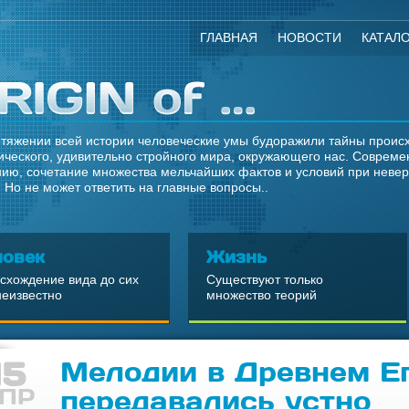
ГЛАВНАЯ
НОВОСТИ
КАТАЛ
тяжении всей истории человеческие умы будоражили тайны происхо
ческого, удивительно стройного мира, окружающего нас. Современ
ию, сочетание множества мельчайших фактов и условий при неве
 Но не может ответить на главные вопросы..
ловек
Жизнь
схождение вида до сих
Существуют только
неизвестно
множество теорий
15
Мелодии в Древнем Е
ПР
передавались устно