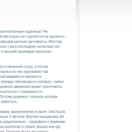
 запечатанные надписью "Не
йствительно не торопятся их прочесть -
повредив ценные артефакты. Местом
енно там в последние несколько лет
ы и низший храмовый персонал
их в глиняный сосуд, а потом
ельных из них оценивают как
всей видимости являются
 прежде чем раскрыть папирус, нужно
торожное движение может уничтожить
осыпаться с поверхности -
. Потому документ сначала особым
 работать.
амеру, вырубленную в скале. Она была
ольше 2 метров. Внутри находились 60
ь рационально - саркофаги с мумиями
а разбухла от влаги, краска кое-где
ие. Поэтому была экстренно