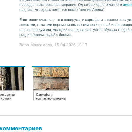
проведена экспресс-реставрация. Однако ни одного личного
имен
надпись, что здесь покоятся некие "певчие Амона".
Египтологи считают, что и папирусы, и саркофаги связаны со слу
списками, текстами церемониальных гимнов и прочей информацие
ещё не придумали, мелодии передавались устно. Музыка тогда бы
соединяющим людей с богами.
Вера Максимова, 15.04.2026 19:17
ие свитки
Саркофаги
 хрупки
компактно уложены
 комментариев