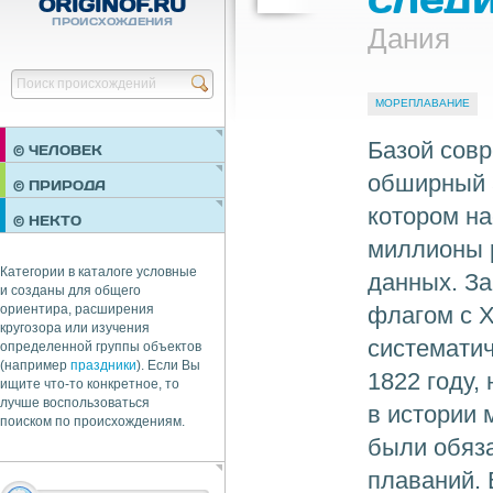
ORIGINOF.RU
ПРОИСХОЖДЕНИЯ
Дания
Найти
МОРЕПЛАВАНИЕ
Базой сов
© ЧЕЛОВЕК
обширный а
ПРАЗДНИКИ
© ПРИРОДА
НЕДВИЖИМОСТЬ
котором на
© НЕКТО
ОБЩЕСТВО
миллионы 
ЭКОНОМИКА
Категории в каталоге условные
данных. За
и созданы для общего
флагом с X
ориентира, расширения
кругозора или изучения
системати
определенной группы объектов
(например
праздники
). Если Вы
1822 году,
ищите что-то конкретное, то
лучше воспользоваться
в истории 
поиском по происхождениям.
были обяз
плаваний. 