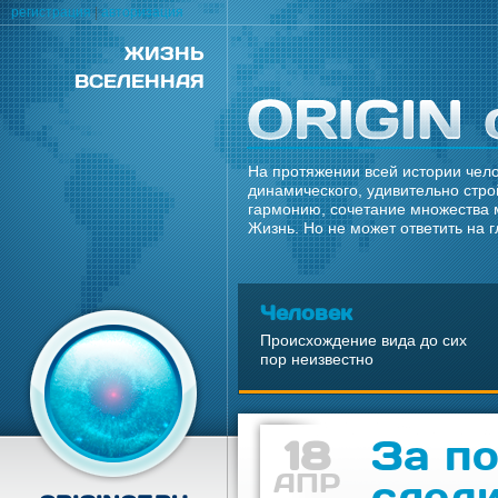
регистрация
|
авторизация
ЖИЗНЬ
ВСЕЛЕННАЯ
На протяжении всей истории чело
динамического, удивительно стро
гармонию, сочетание множества 
Жизнь. Но не может ответить на 
Человек
Происхождение вида до сих
пор неизвестно
18
За п
АПР
след