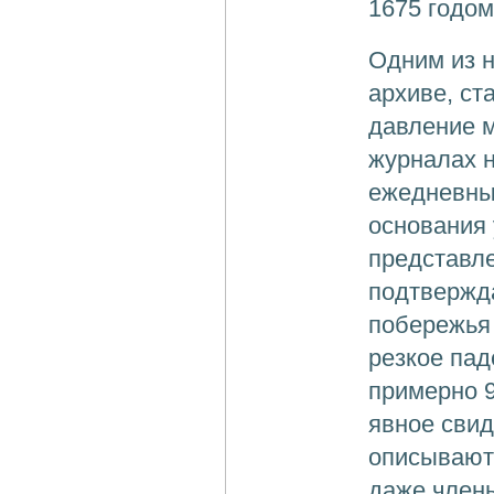
1675 годом
Одним из н
архиве, ст
давление м
журналах н
ежедневные
основания
представле
подтвержда
побережья
резкое па
примерно 9
явное свид
описывают
даже члены