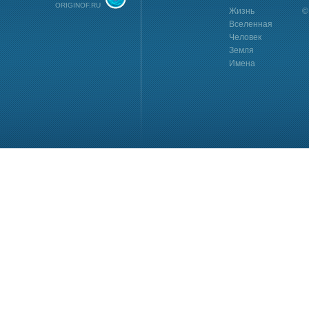
ORIGINOF.RU
Жизнь
©
Вселенная
Человек
Земля
Имена