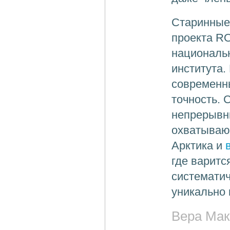
Старинные
проекта RO
национальн
института.
современн
точность.
непрерывн
охватывающ
Арктика и
где варитс
систематич
уникально 
Вера Мак