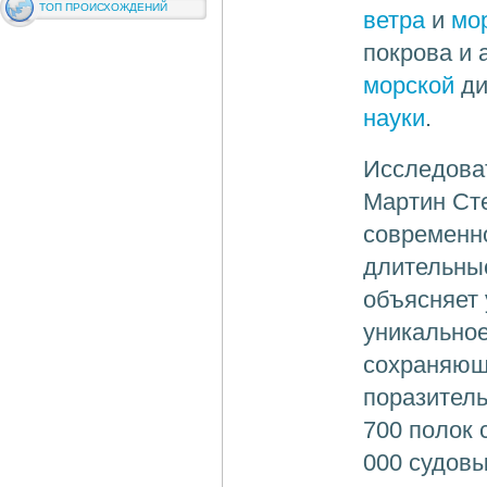
ТОП ПРОИСХОЖДЕНИЙ
ветра
и
мо
покрова и 
морской
ди
науки
.
Исследоват
Мартин Сте
современно
длительные
объясняет 
уникальное
сохраняющ
поразитель
700 полок 
000 судовы