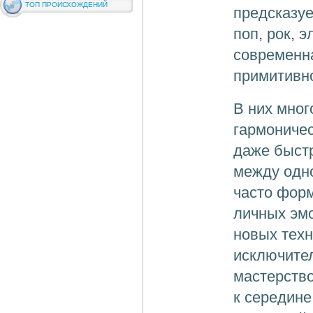
ТОП ПРОИСХОЖДЕНИЙ
предсказуе
поп, рок, 
современна
примитивн
В них мног
гармоничес
даже быст
между одно
часто фор
личных эмо
новых техн
исключите
мастерство
к середине