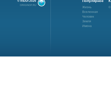
Популярное
К
© RiDDi 2026
ORIGINOF.RU
Жизнь
©
Вселенная
Человек
Земля
Имена