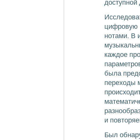
доступной 
Исследоват
цифровую к
нотами. В 
музыкальн
каждое пр
параметров
была предс
переходы м
происходи
математич
разнообраз
и повторяе
Был обнар