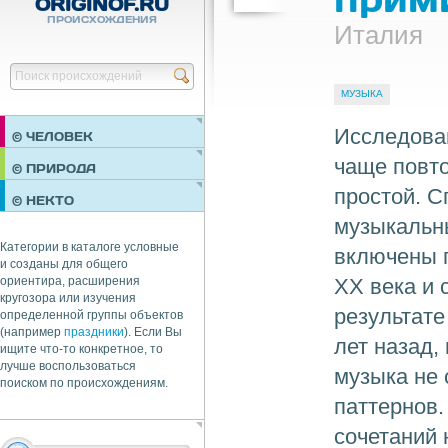
ORIGINOF.RU
ПРОИСХОЖДЕНИЯ
Италия
Найти
МУЗЫКА
Исследован
© ЧЕЛОВЕК
чаще повто
ПРАЗДНИКИ
© ПРИРОДА
НЕДВИЖИМОСТЬ
простой. С
© НЕКТО
ОБЩЕСТВО
музыкальн
ЭКОНОМИКА
Категории в каталоге условные
включены п
и созданы для общего
XX века и 
ориентира, расширения
кругозора или изучения
результате
определенной группы объектов
(например
праздники
). Если Вы
лет назад,
ищите что-то конкретное, то
лучше воспользоваться
музыка не 
поиском по происхождениям.
паттернов.
сочетаний 