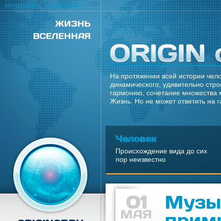
регистрация
|
авторизация
ЖИЗНЬ
ВСЕЛЕННАЯ
На протяжении всей истории чело
динамического, удивительно стро
гармонию, сочетание множества 
Жизнь. Но не может ответить на 
Человек
Происхождение вида до сих
пор неизвестно
01
Музы
МАЯ
прим