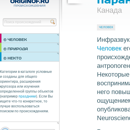
ORIGINOF.RU
ПРОИСХОЖДЕНИЯ
Канада
Найти
ЧЕЛОВЕК
Инфразвук 
© ЧЕЛОВЕК
Человек
ег
ПРАЗДНИКИ
© ПРИРОДА
НЕДВИЖИМОСТЬ
происхожде
© НЕКТО
ОБЩЕСТВО
антропоген
ЭКОНОМИКА
Категории в каталоге условные
Некоторы
и созданы для общего
воспринима
ориентира, расширения
кругозора или изучения
него повы
определенной группы объектов
(например
праздники
). Если Вы
ощущением
ищите что-то конкретное, то
лучше воспользоваться
опубликова
поиском по происхождениям.
Neuroscien