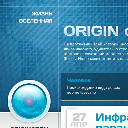
регистрация
|
авторизация
ЖИЗНЬ
ВСЕЛЕННАЯ
На протяжении всей истории чело
динамического, удивительно стро
гармонию, сочетание множества 
Жизнь. Но не может ответить на 
Человек
Происхождение вида до сих
пор неизвестно
27
Инфр
АПР
пара