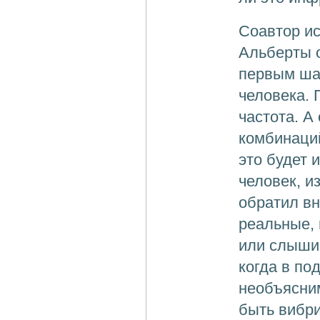
Соавтор ис
Альберты о
первым ша
человека. 
частота. А
комбинаций
это будет 
человек, 
обратил вн
реальные, 
или слышим
когда в по
необъясним
быть вибри