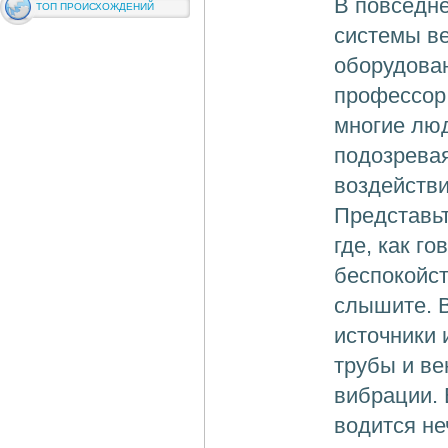
В повседн
ТОП ПРОИСХОЖДЕНИЙ
системы в
оборудован
профессор
многие люд
подозревая
воздействи
Представьт
где, как г
беспокойст
слышите. В
источники 
трубы и в
вибрации. 
водится не