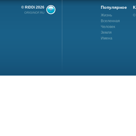
Популярное
К
© RiDDi 2026
ORIGINOF.RU
Жизнь
©
Вселенная
Человек
Земля
Имена