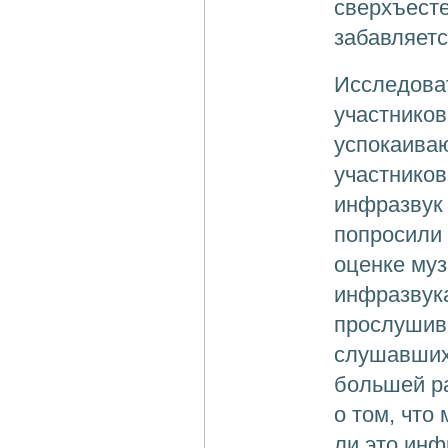
сверхъесте
забавляетс
Исследоват
участников
успокаива
участнико
инфразвук 
попросили 
оценке муз
инфразвука
прослушива
слушавших
большей ра
о том, что
ли это инф