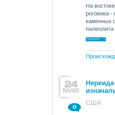
На восток
роговика -
каменных 
палеолита 
ПОДРОБНЕЕ
Происхожд
24
Нереида
МАЯ
изначал
США
0