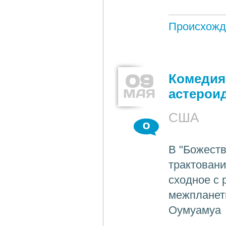
Происхожд
09
Комедия
МАЯ
астерои
США
0
В "Божеств
трактовани
сходное с 
межпланетн
Оумуамуа