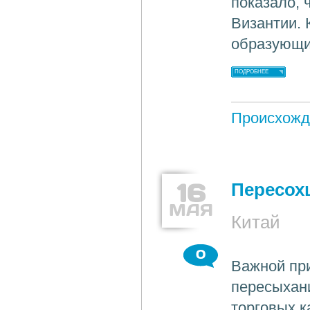
показало, 
Византии. 
образующи
ПОДРОБНЕЕ
Происхожд
16
Пересох
МАЯ
Китай
0
Важной при
пересыхани
торговых к