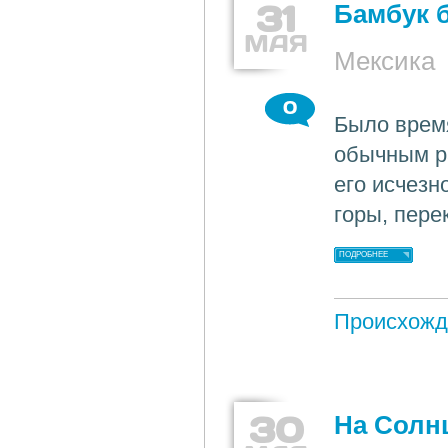
31
Бамбук 
МАЯ
Мексика
0
Было время
обычным ра
его исчезн
горы, пере
ПОДРОБНЕЕ
Происхожд
30
На Солн