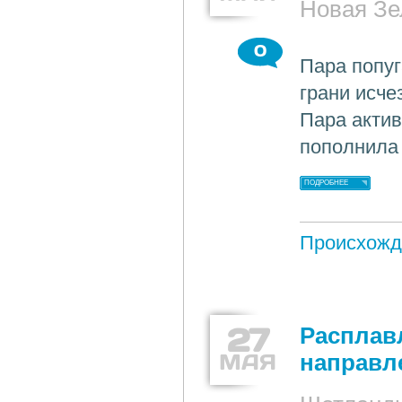
Новая Зе
0
Пара попуг
грани исче
Пара актив
пополнила
ПОДРОБНЕЕ
Происхожд
27
Расплав
МАЯ
направл