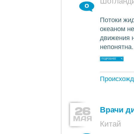
Шотланд
0
Потоки жид
океаном не
движения н
непонятна.
ПОДРОБНЕЕ
Происхожд
26
Врачи д
МАЯ
Китай