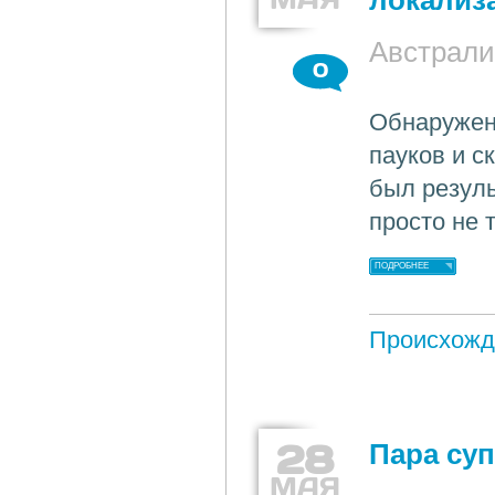
локализ
Австрали
0
Обнаружен
пауков и с
был резул
просто не 
ПОДРОБНЕЕ
Происхожд
28
Пара су
МАЯ