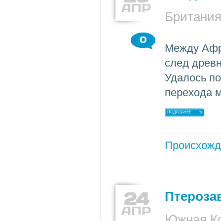
АПР
Британи
0
Между Афр
след древн
Удалось по
перехода м
ПОДРОБНЕЕ
Происхожд
24
Птероза
АПР
Южная К