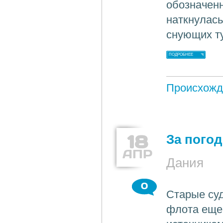
обозначенн
наткнулась
снующих ту
ПОДРОБНЕЕ
Происхожд
18
За пого
АПР
Дания
0
Старые суд
флота еще 