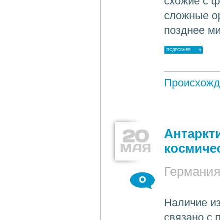
схожие с ф
сложные ор
позднее м
ПОДРОБНЕЕ
Происхожд
20
Антаркт
МАЯ
космиче
Германи
0
Наличие из
связано с