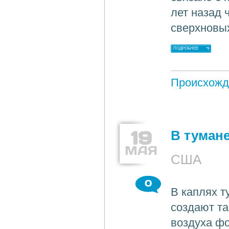
лет назад 
сверхновы
ПОДРОБНЕЕ
Происхожд
19
В тумане
МАЯ
США
0
В каплях т
создают та
воздуха фо