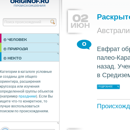
ORIGINOF.RU
ПРОИСХОЖДЕНИЯ
02
Раскрыт
Найти
ИЮН
Австрали
© ЧЕЛОВЕК
0
Евфрат обр
ПРАЗДНИКИ
© ПРИРОДА
НЕДВИЖИМОСТЬ
палео-Кара
© НЕКТО
ОБЩЕСТВО
назад. Уче
ЭКОНОМИКА
Категории в каталоге условные
в Средизем
и созданы для общего
ориентира, расширения
кругозора или изучения
ПОДРОБНЕЕ
определенной группы объектов
(например
праздники
). Если Вы
ищите что-то конкретное, то
Происхожд
лучше воспользоваться
поиском по происхождениям.