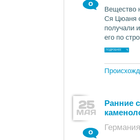
0
Вещество н
Ся Цюаня о
получали и
его по стр
ПОДРОБНЕЕ
Происхожд
25
Ранние 
МАЯ
каменол
Германи
0