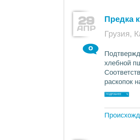
29
Предка 
АПР
Грузия, 
0
Подтвержде
хлебной п
Соответст
раскопок н
ПОДРОБНЕЕ
Происхожд