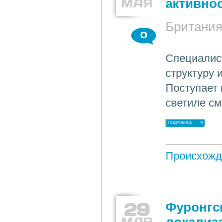
МАЯ
активно
Британи
0
Специалис
структуру 
Поступает 
светиле см
ПОДРОБНЕЕ
Происхожд
29
Фуронгс
МАЯ