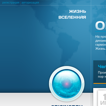
регистрация
|
авторизация
ЖИЗНЬ
ВСЕЛЕННАЯ
На про
динами
гармон
Жизнь.
Че
Прои
пор 
И