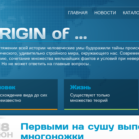
ГЛАВНАЯ
НОВОСТИ
КАТАЛ
тяжении всей истории человеческие умы будоражили тайны происхо
ческого, удивительно стройного мира, окружающего нас. Современ
ию, сочетание множества мельчайших фактов и условий при неве
 Но не может ответить на главные вопросы..
ловек
Жизнь
схождение вида до сих
Существуют только
неизвестно
множество теорий
18
Первыми на сушу вып
ЮН
многоножки