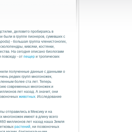
стилке, деловито пробираясь в
и были в группе пионеров, сумевших с
poda) - большая группа членистоногих,
сколопендры, кивсяки, костянки,
ества. На сегодня описано биологами
 повсюду - от
пещер
и тропических
внили полученные данные с данными о
чень редких групп многоножек,
ленным более ста лет. Теперь
рию современных многоножек и
иллионов лет назад. А значит, они
позвоночных
животных
. Исследование
ы отправились в Мексику и на
мых многоножек имеют в длину всего
 460 миллионов лет назад наша Земля
ветковых
растений
, ни позвоночных
ися мхами, бактериальными