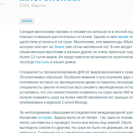
США, Европа
ЖИЗНЬ
Найти
Сегодня многоножки скромно и незаметно копошатся в лесной под
поисках отмерших растительных остатков. Однако в свое
время
он
удобством устроиться на суше. Многоножки, или мириаподы (Myria
которая обитает на
Земле
уже сотни миллионов лет. В нее входят 
обыкновенные мухоловки и разные другие не очень приятные сущ
более 13 тысяч видов. Их представители встречаются практически
лесов до
пустынь
и наших домов.
Специалисты проанализировали ДНК 82 видов многоножек и сра
29 ископаемых образцов. Особенно важным стало изучение двух о
положение которых на эволюционном древе оставалось неопреде
специалисты смогли полностью восстановить эволюционную исто
установить, что эти членистоногие появились на суше около 460 м
начали осваивать сушу на более чем 80 миллионов лет раньше 
опубликовано в журнале Current Biology.
За необходимыми образцами исследователи международной групп
Канарские
острова
. Задача была не из легких - так, одни из иско
около сантиметра и проводят почти всю жизнь под землей. Около
выглядела совсем по-другому. На суше не было ни деревьев, ни ц
животных. Снующие тут и там многоножки питались разлагающим