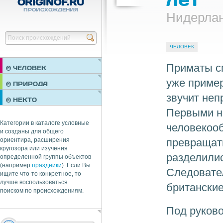
ORIGINOF.RU
ПРОИСХОЖДЕНИЯ
Нидерлан
Найти
ЧЕЛОВЕК
Приматы см
© ЧЕЛОВЕК
уже пример
ПРАЗДНИКИ
© ПРИРОДА
НЕДВИЖИМОСТЬ
звучит неп
© НЕКТО
ОБЩЕСТВО
Первыми 
ЭКОНОМИКА
Категории в каталоге условные
человекооб
и созданы для общего
превращат
ориентира, расширения
кругозора или изучения
разделилис
определенной группы объектов
(например
праздники
). Если Вы
Следовател
ищите что-то конкретное, то
лучше воспользоваться
британские
поиском по происхождениям.
Под руково