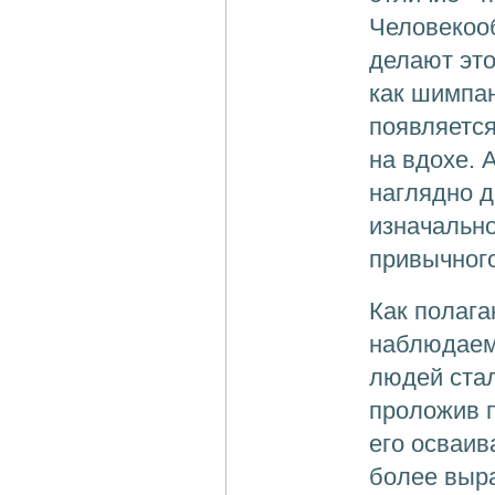
Человекоо
делают это
как шимпан
появляется
на вдохе. 
наглядно д
изначально
привычного
Как полага
наблюдаемо
людей стал
проложив п
его осваив
более выра