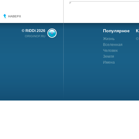
НАВЕРХ
Популярное
К
© RiDDi 2026
ORIGINOF.RU
Жизнь
©
Вселенная
Человек
Земля
Имена