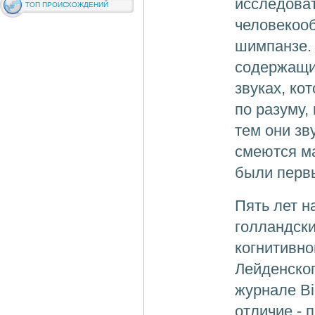
исследова
ТОП ПРОИСХОЖДЕНИЙ
человекооб
шимпанзе.
содержащих
звуках, ко
по разуму,
тем они зв
смеются ма
были первы
Пять лет н
голландски
когнитивно
Лейденског
журнале Bi
отличие - 