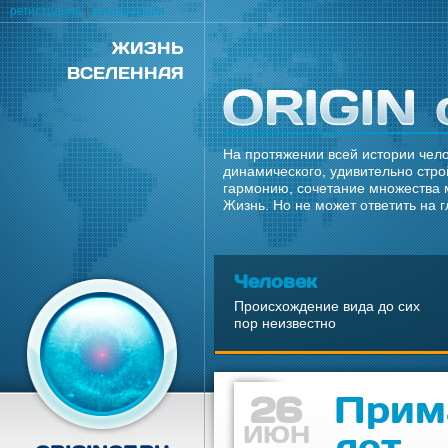
регистрация
|
авторизация
ЖИЗНЬ
ВСЕЛЕННАЯ
На протяжении всей истории чело
динамического, удивительно стро
гармонию, сочетание множества 
Жизнь. Но не может ответить на 
Человек
Происхождение вида до сих
пор неизвестно
26
Прим
ИЮН
лет