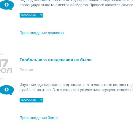
Надледниковые озера талой воды прорываются внутрь массива лед
0
провоцируя откол множества айсбергов. Процесс является само
ПОДРОБНЕЕ
Происхождение ледников
17
Глобального оледенения не было
ЮЛ
Россия
Изучение эдиакарских пород показало, что магнитные полюса тогда
0
в районе экватора. Это заставляет усомниться в существовании 
ПОДРОБНЕЕ
Происхождение Земли