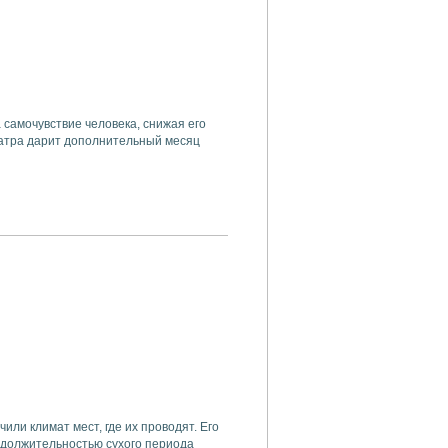
самочувствие человека, снижая его
еатра дарит дополнительный месяц
или климат мест, где их проводят. Его
одолжительностью сухого периода