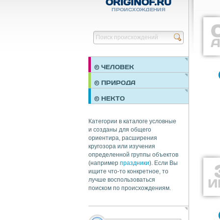
ORIGINOF.RU
ПРОИСХОЖДЕНИЯ
А
© ЧЕЛОВЕК
ПРАЗДНИКИ
© ПРИРОДА
НЕДВИЖИМОСТЬ
© НЕКТО
ОБЩЕСТВО
ЭКОНОМИКА
Категории в каталоге условные
и созданы для общего
ориентира, расширения
кругозора или изучения
определенной группы объектов
(например
праздники
). Если Вы
ищите что-то конкретное, то
И
лучше воспользоваться
поиском по происхождениям.