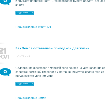
0
и снижают напряженность. Это позволяет вместе обедать без дра
за еду
ПОДРОБНЕЕ
Происхождение животных
21
Как Земля оставалась пригодной для жизни
ЮЛ
Британия
Содержание фосфатов в морской воде влияет на установление с
0
содержанием в ней кислорода и поглощением углекислого газа и
регулируются уровнем моря
ПОДРОБНЕЕ
Происхождение Земли