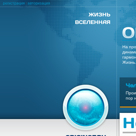
регистрация
|
авторизация
ЖИЗНЬ
ВСЕЛЕННАЯ
На про
динами
гармон
Жизнь.
Че
Прои
пор 
Н