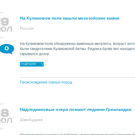
19
На Куликовом поле нашли мезозойские камни
ЮЛ
Россия
На Куликовом поле обнаружены каменные мегалиты, возраст кото
0
были свидетелями Куликовской битвы. Рядом в балке мог находить
скрывался дозор
ПОДРОБНЕЕ
Происхождение горных пород
18
Надледниковые озера ломают ледники Гренландии
ЮЛ
Швейцария