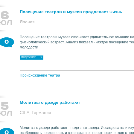
16
Посещение театров и музеев продлевает жизнь
ЮЛ
Япония
Посещение театров и музеев оказывает удивительное влияние на 
0
физиологический возраст. Анализ показал - каждое посещение т
молодости
ПОДРОБНЕЕ
Происхождение театра
15
Молитвы о дожде работают
ЮЛ
США, Германия
Молитвы о дожде работают - надо знать когда. Исследователи изуч
0
особенность - сезонность и возрастание вероятности дождя с пр