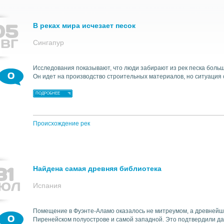
05
В реках мира исчезает песок
Найти
ВГ
Сингапур
Исследования показывают, что люди забирают из рек песка больш
0
Он идет на производство строительных материалов, но ситуация 
ПОДРОБНЕЕ
Происхождение рек
31
Найдена самая древняя библиотека
ЮЛ
Испания
Помещение в Фуэнте-Аламо оказалось не митреумом, а древнейш
0
Пиренейском полуострове и самой западной. Это подтвердили да