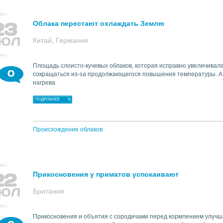
23
Облака перестают охлаждать Землю
ЮЛ
Китай, Германия
Площадь слоисто-кучевых облаков, которая исправно увеличивала
0
сокращаться из-за продолжающегося повышения температуры. А
нагрева
ПОДРОБНЕЕ
Происхождение облаков
22
Прикосновения у приматов успокаивают
ЮЛ
Британия
Прикосновения и объятия с сородичами перед кормлением улучш