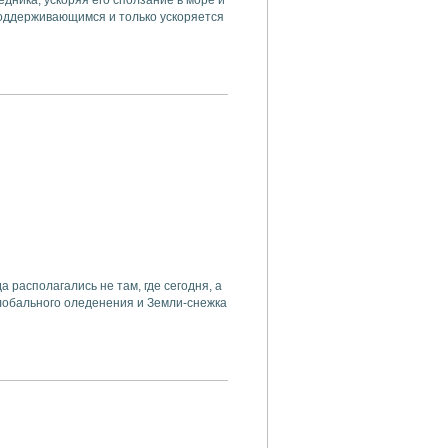
ника, ускоряя его сползание в море и
поддерживающимся и только ускоряется
 располагались не там, где сегодня, а
глобального оледенения и Земли-снежка