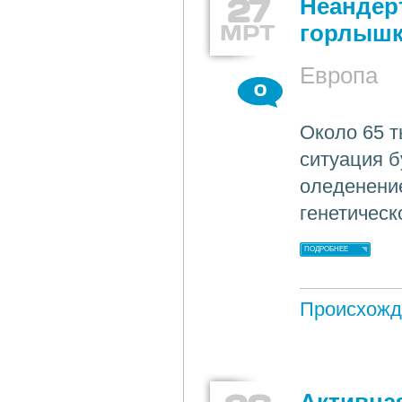
27
Неандер
МРТ
горлыш
Европа
0
Около 65 т
ситуация б
оледенение
генетическ
ПОДРОБНЕЕ
Происхожд