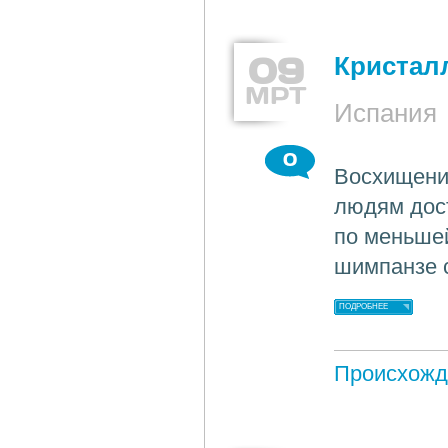
09
Кристал
МРТ
Испания
0
Восхищени
людям дост
по меньшей
шимпанзе с
ПОДРОБНЕЕ
Происхожд