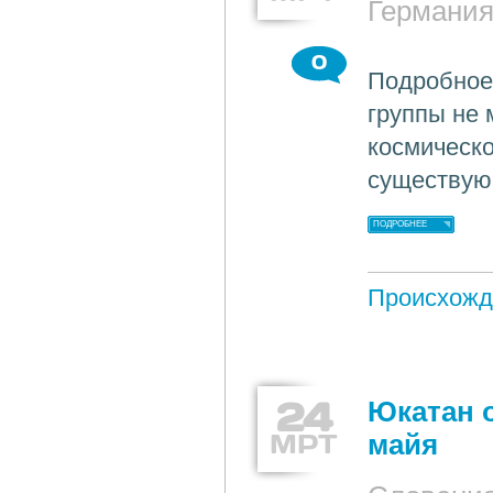
Германи
0
Подробное
группы не 
космическо
существую
ПОДРОБНЕЕ
Происхожд
24
Юкатан 
МРТ
майя