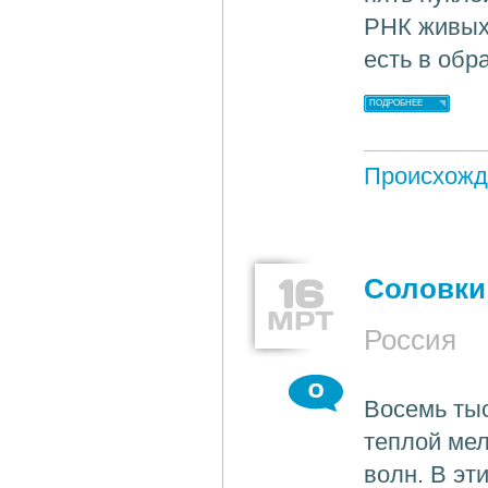
РНК живых
есть в обр
ПОДРОБНЕЕ
Происхожд
16
Соловки
МРТ
Россия
0
Восемь тыс
теплой мел
волн. В эт