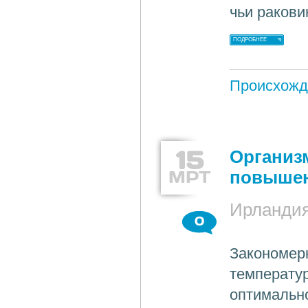
чьи ракови
ПОДРОБНЕЕ
Происхожд
15
Организ
МРТ
повышен
Ирланди
0
Закономер
температу
оптимально