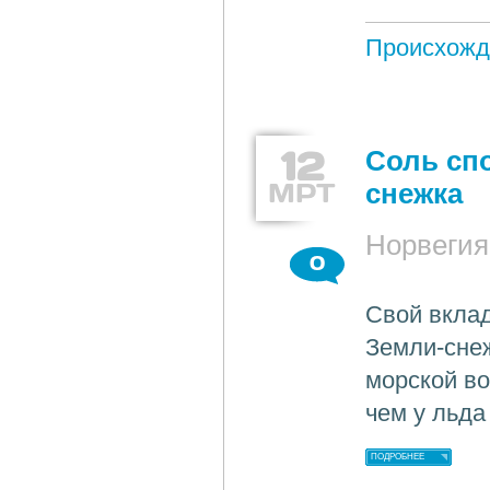
Происхожд
12
Соль сп
МРТ
снежка
Норвегия
0
Свой вклад
Земли-снеж
морской во
чем у льда
ПОДРОБНЕЕ