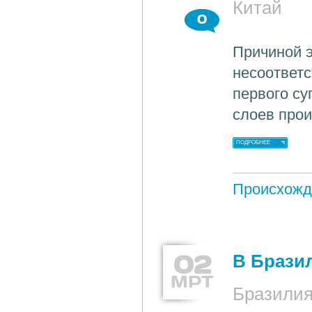
Китай
0
Причиной э
несоответс
первого су
слоев прои
ПОДРОБНЕЕ
Происхожд
02
В Брази
МРТ
Бразили