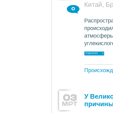
Китай, Б
0
Распростра
происходил
атмосферы
углекислог
ПОДРОБНЕЕ
Происхожд
03
У Велик
МРТ
причин