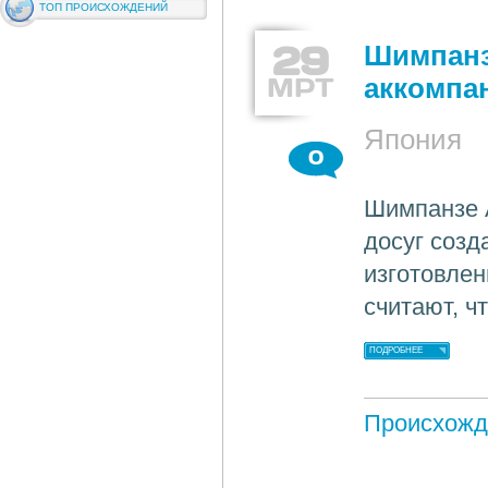
ТОП ПРОИСХОЖДЕНИЙ
29
Шимпанз
МРТ
аккомпа
Япония
0
Шимпанзе А
досуг соз
изготовлен
считают, ч
ПОДРОБНЕЕ
Происхожд