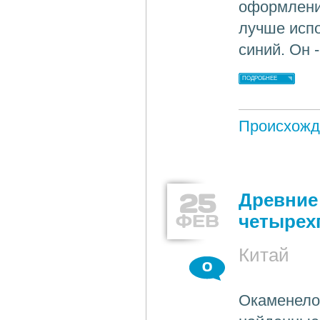
оформления
лучше испо
синий. Он 
ПОДРОБНЕЕ
Происхожд
25
Древние
ФЕВ
четырех
Китай
0
Окаменело