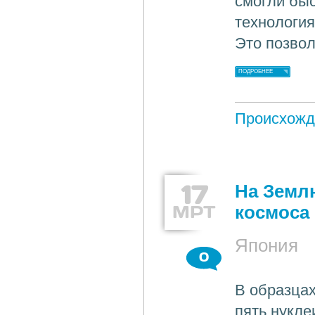
смогли бы
технология
Это позвол
ПОДРОБНЕЕ
Происхожд
17
На Земл
МРТ
космоса
Япония
0
В образца
пять нукле