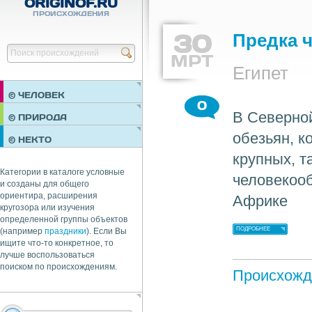
ORIGINOF.RU
ПРОИСХОЖДЕНИЯ
30
Предка 
Найти
МРТ
Египет
© ЧЕЛОВЕК
0
В Северно
ПРАЗДНИКИ
© ПРИРОДА
НЕДВИЖИМОСТЬ
обезьян, к
© НЕКТО
ОБЩЕСТВО
крупных, та
ЭКОНОМИКА
Категории в каталоге условные
человекоо
и созданы для общего
ориентира, расширения
Африке
кругозора или изучения
определенной группы объектов
ПОДРОБНЕЕ
(например
праздники
). Если Вы
ищите что-то конкретное, то
лучше воспользоваться
поиском по происхождениям.
Происхожд