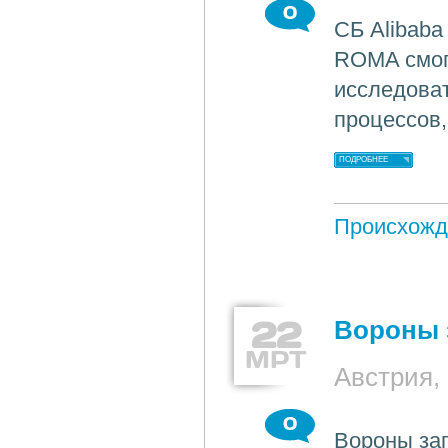
0
СБ Alibaba
ROMA смог 
исследоват
процессов
ПОДРОБНЕЕ
Происхожд
22
Вороны 
МРТ
Австрия,
0
Вороны зап