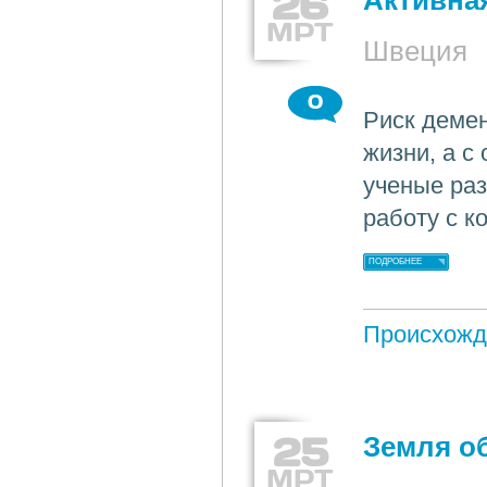
26
Активная
МРТ
Швеция
0
Риск деме
жизни, а с
ученые раз
работу с 
ПОДРОБНЕЕ
Происхожд
25
Земля о
МРТ