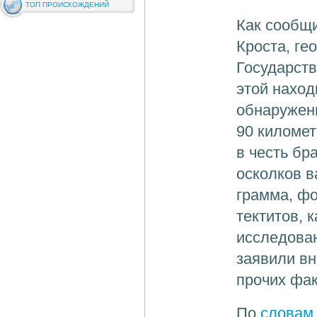
ТОП ПРОИСХОЖДЕНИЙ
Как сообщ
Кроста, ге
Государств
этой наход
обнаружен
90 километ
в честь бр
осколков в
грамма, фо
тектитов, 
исследован
заявили вн
прочих фак
По
словам