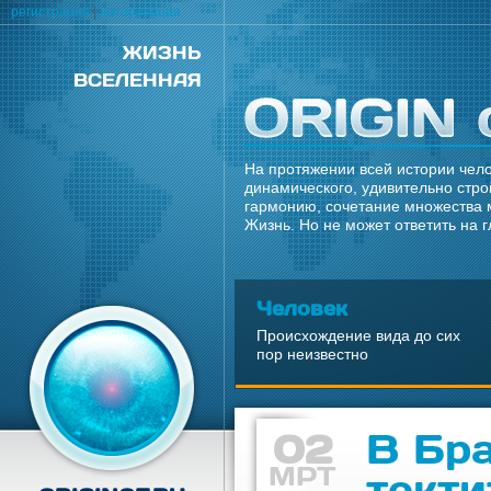
регистрация
|
авторизация
ЖИЗНЬ
ВСЕЛЕННАЯ
На протяжении всей истории чело
динамического, удивительно стро
гармонию, сочетание множества 
Жизнь. Но не может ответить на 
Человек
Происхождение вида до сих
пор неизвестно
02
В Бр
МРТ
текти