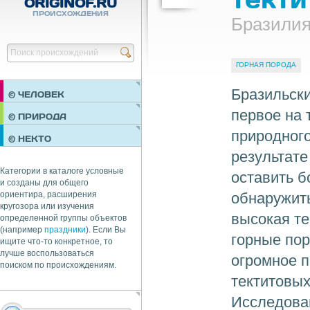
ORIGINOF.RU
ПРОИСХОЖДЕНИЯ
Бразили
Найти
ГОРНАЯ ПОРОДА
Бразильски
© ЧЕЛОВЕК
первое на 
ПРАЗДНИКИ
© ПРИРОДА
НЕДВИЖИМОСТЬ
природного
© НЕКТО
ОБЩЕСТВО
результате
ЭКОНОМИКА
Категории в каталоге условные
оставить б
и созданы для общего
обнаружить
ориентира, расширения
кругозора или изучения
высокая те
определенной группы объектов
(например
праздники
). Если Вы
горные пор
ищите что-то конкретное, то
лучше воспользоваться
огромное п
поиском по происхождениям.
тектитовых
Исследован