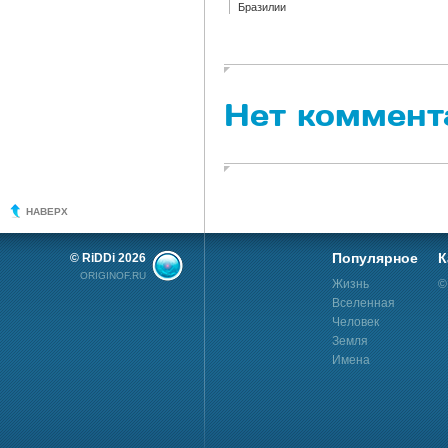
Бразилии
Нет коммент
НАВЕРХ
Популярное
К
© RiDDi 2026
ORIGINOF.RU
Жизнь
©
Вселенная
Человек
Земля
Имена