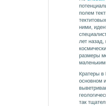
потенциаль
полем тект
тектитовы
ними, иде
специалист
лет назад,
космически
размеры ме
маленьким
Кратеры в 
основном и
выветриван
геологиче
так тщател