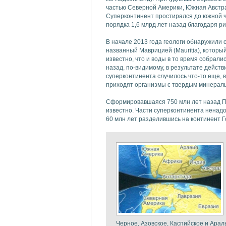
частью Северной Америки, Южная Австра
Суперконтинент простирался до южной ча
порядка 1,6 млрд лет назад благодаря р
В начале 2013 года геологи обнаружили 
названный Маврицией (Mauritia), которы
известно, что и воды в то время собрали
назад, по-видимому, в результате дейст
суперконтинента случилось что-то еще, 
приходят организмы с твердым минераль
Сформировавшаяся 750 млн лет назад П
известно. Части суперконтинента ненадо
60 млн лет разделившись на континент Г
Черное, Азовское, Каспийское и Арал