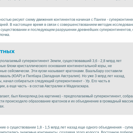
ностью рисуют схему движения континентов начиная с Пангеи - суперконтине
ледней. В настоящее время в связи с совершенствованием методик исследов
о существовании и последующем разрушении древнейших суперконтинентов, об
лочка.
стных
полагаемый суперконтинент Земли, существовавший 3,6 - 2,8 млрд лет
ные блоки кристаллического основания континентальной коры, не
йные сейсмически. Эти куски называют кратонами. Ваальбару составили
пвааль (ЮАР) и Пилбара (Западная Австралия). Но уже 3 млрд лет назад,
 начал собираться следующий суперконтинент - Ур. Его часть в
и, а еще часть - в состав Австралии и Мадагаскара.
олагают, был Кенорленд (на картинке) - предполагаемый суперконтинент, собр
сти происходило образование кратонов и их объединение в громадный массив
ах.
ие о существовании 1,8 - 1,5 млрд лет назад еще одного объединения - суп
акрутились знакомые континенты, создавая этого колосса. Восточное побер