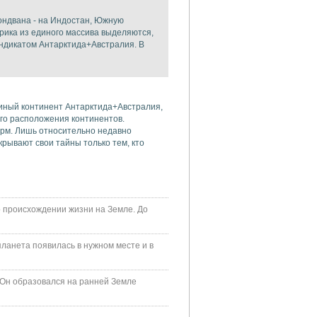
ондвана - на Индостан, Южную
рика из единого массива выделяются,
индикатом Антарктида+Австралия. В
диный континент Антарктида+Австралия,
ого расположения континентов.
орм. Лишь относительно недавно
рывают свои тайны только тем, кто
 происхождении жизни на Земле. До
ланета появилась в нужном месте и в
 Он образовался на ранней Земле