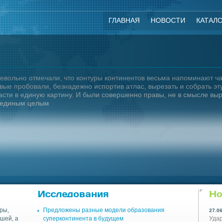
ГЛАВНАЯ
НОВОСТИ
КАТАЛ
невольно отмечали, что контуры континентов весьма напоминают ча
е пробовали, безнадежно испортив атлас, вырезать и собрать эт
асти в единую картину. И были совершенно правы, не в смысле вы
и единым целым
Исследования
Но
ры,
Предложены разные модели образования
27.0
ушей, а
суперконтинента в будущем
Удар