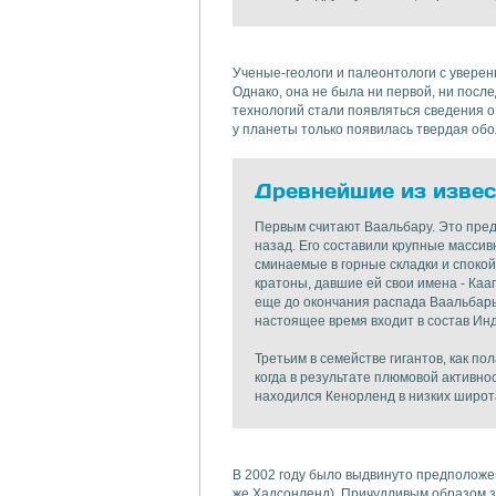
Ученые-геологи и палеонтологи с уверен
Однако, она не была ни первой, ни пос
технологий стали появляться сведения 
у планеты только появилась твердая обо
Древнейшие из изве
Первым считают Ваальбару. Это пред
назад. Его составили крупные массив
сминаемые в горные складки и споко
кратоны, давшие ей свои имена - Каа
еще до окончания распада Ваальбары,
настоящее время входит в состав Инди
Третьим в семействе гигантов, как п
когда в результате плюмовой активно
находился Кенорленд в низких широт
В 2002 году было выдвинуто предположен
же Хадсонленд). Причудливым образом з