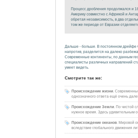
Процесс дробления продолжался и 18
Америку совместно с Африкой и Анта
обретая независимость, в два отдел
том же периоде от Евразии отделяет
Дальше - больше. В постоянном дрейфе 
напротив, разделится на далеко разбежа
Современные континенты, по данным гео
специалисты различных направлений ста
умеет видеть.
Смотрите так же:
Происхождение жизни
. Современны
однозначного ответа ещё очень дале
Происхождение Земли
. По чистой 
нужное время. Здесь удивительным 
Происхождение океанов
. Мировой о
вследствие глобального движения л