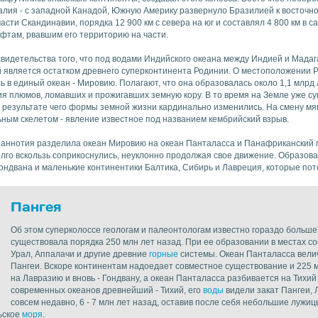
лия - с западной Канадой, Южную Америку развернуло Бразилией к восточно
сти Скандинавии, порядка 12 900 км с севера на юг и составлял 4 800 км в 
ифтам, рвавшим его территорию на части.
свидетельства того, что под водами Индийского океана между Индией и Мада
й является остатком древнего суперконтинента Родинии. О местоположении 
сь в единый океан - Мировию. Полагают, что она образовалась около 1,1 млрд
вия плюмов, ломавших и прожигавших земную кору. В то время на Земле уже 
в результате чего формы земной жизни кардинально изменились. На смену мя
ным скелетом - явление известное под названием кембрийский взрыв.
аннотия разделила океан Мировию на океан Панталасса и Панафриканский п
лго вскользь соприкоснулись, неуклонно продолжая свое движение. Образов
ондвана и маленькие континентики Балтика, Сибирь и Лавреция, которые пото
Пангея
Об этом суперколоссе геологам и палеонтологам известно гораздо больше,
существовала порядка 250 млн лет назад. При ее образовании в местах с
Урал, Аппалачи и другие древние
горные
системы. Океан Панталасса велич
Пангеи. Вскоре континентам надоедает совместное существование и 225 
на Лавразию и вновь - Гондвану, а океан Панталасса разбивается на Тихий 
современных океанов древнейший - Тихий, его
воды
видели закат Пангеи, 
совсем недавно, 6 - 7 млн лет назад, оставив после себя небольшие лужи
ьское
моря
.