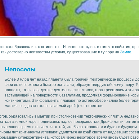
ос как образовались континенты. . И сложность здесь в том, что события, п
 как достоверно неизвестны условия, существовавшие в ту пору на
Земле
.
Непоседы
Более 3 млрд лет назад планета была горячей, тектонические процессы д
слои ее поверхности быстро остывали, образуя твердую оболочку - кору. 
планеты, то-ли вследствие деятельности плюмов, кора трескалась и эти 
застывающей на поверхности базальтами, продолжая формирование коры
континентами. Эти фрагменты плавают по астеносфере - слою более горяч
мантия, создавая так называемый дрейф континентов.
гов, образовались в мантии при столкновении тектонических плит. А недавно
ться в земной коре, поднимаясь над ее поверхностью. Дрейф континентов пр
нынешнее время отличается от той, что была в прошлом и будет в будущем. 
иллионы лет континенты успевают удалиться на край света от надоевших сосед
громадину суперконтинента, которая через некоторое время вновь будет разо