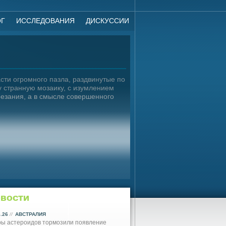
ОГ
ИССЛЕДОВАНИЯ
ДИСКУССИИ
сти огромного пазла, раздвинутые по
у странную мозаику, с изумлением
резания, а в смысле совершенного
вости
6.26
//
АВСТРАЛИЯ
ы астероидов тормозили появление