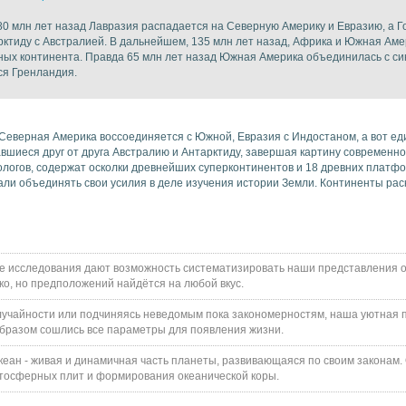
0 млн лет назад Лавразия распадается на Северную Америку и Евразию, а Г
рктиду с Австралией. В дальнейшем, 135 млн лет назад, Африка и Южная Аме
ьных континента. Правда 65 млн лет назад Южная Америка объединилась с с
ся Гренландия.
Северная Америка воссоединяется с Южной, Евразия с Индостаном, а вот е
вшиеся друг от друга Австралию и Антарктиду, завершая картину современн
логов, содержат осколки древнейших суперконтинентов и 18 древних платф
ли объединять свои усилия в деле изучения истории Земли. Континенты раск
е исследования дают возможность систематизировать наши представления о
ко, но предположений найдётся на любой вкус.
случайности или подчиняясь неведомым пока закономерностям, наша уютная п
образом сошлись все параметры для появления жизни.
кеан - живая и динамичная часть планеты, развивающаяся по своим законам.
итосферных плит и формирования океанической коры.