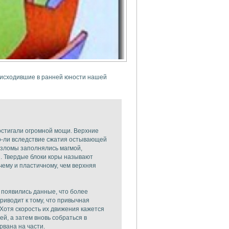
роисходившие в ранней юности нашей
остигали огромной мощи. Верхние
То-ли вследствие сжатия остывающей
разломы заполнялись магмой,
. Твердые блоки коры называют
ему и пластичному, чем верхняя
 появились данные, что более
иводит к тому, что привычная
Хотя скорость их движения кажется
ей, а затем вновь собраться в
рвана на части.