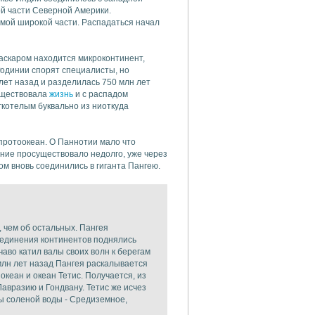
й части Северной Америки.
самой широкой части. Распадаться начал
гаскаром находится микроконтинент,
Родинии спорят специалисты, но
 лет назад и разделилась 750 млн лет
существовала
жизнь
и с распадом
гкотелым буквально из ниоткуда
ротоокеан. О Паннотии мало что
ание просуществовало недолго, уже через
м вновь соединились в гиганта Пангею.
 чем об остальных. Пангея
оединения континентов поднялись
аво катил валы своих волн к берегам
млн лет назад Пангея раскалывается
океан и океан Тетис. Получается, из
Лавразию и Гондвану. Тетис же исчез
цы соленой воды - Средиземное,