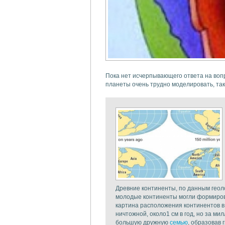
Пока нет исчерпывающего ответа на вопр
планеты очень трудно моделировать, так
Древние континенты, по данным геоло
молодые континенты могли формирова
картина расположения континентов в 
ничтожной, около1 см в год, но за м
большую дружную
семью
, образовав 