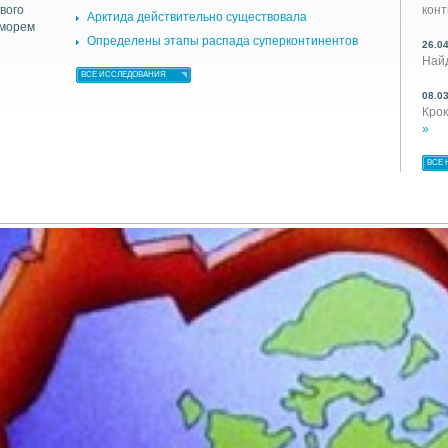
вого
кон
Арктида действительно существовала
 морем
Определены этапы распада суперконтинентов
26.0
Най
ВСЕ ИССЛЕДОВАНИЯ
08.0
Крок
»
ВСЕ 