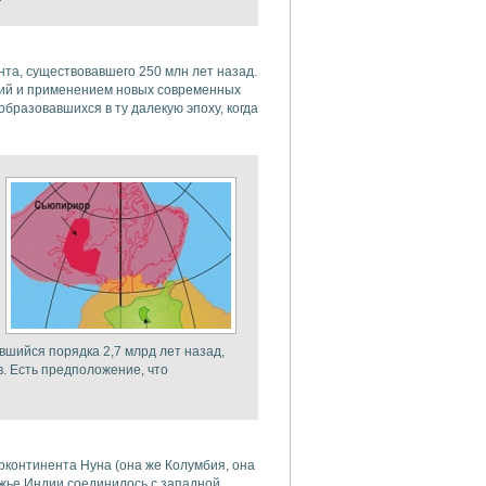
нта, существовавшего 250 млн лет назад.
аний и применением новых современных
разовавшихся в ту далекую эпоху, когда
авшийся порядка 2,7 млрд лет назад,
. Есть предположение, что
ерконтинента Нуна (она же Колумбия, она
ежье Индии соединилось с западной