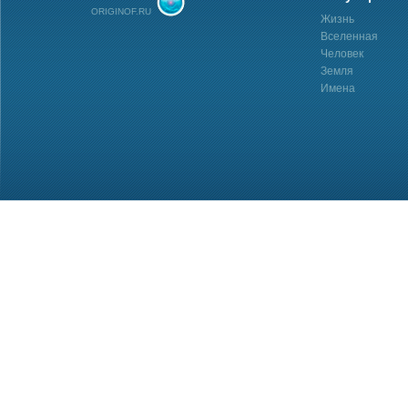
ORIGINOF.RU
Жизнь
Вселенная
Человек
Земля
Имена