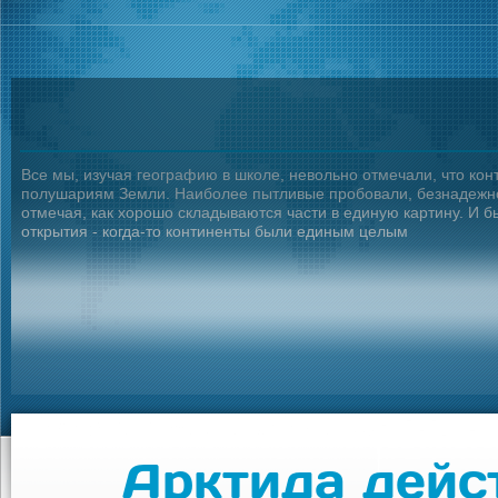
Все мы, изучая географию в школе, невольно отмечали, что ко
полушариям Земли. Наиболее пытливые пробовали, безнадежно и
отмечая, как хорошо складываются части в единую картину. И 
открытия - когда-то континенты были единым целым
Арктида дейс