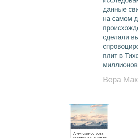
исследова
данные сви
на самом д
происхожде
сделали вы
спровоцир
плит в Тих
миллионов 
Вера Мак
Алеутские острова
оказались старше на