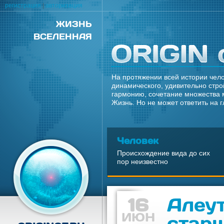
регистрация
|
авторизация
ЖИЗНЬ
ВСЕЛЕННАЯ
На протяжении всей истории чело
динамического, удивительно стро
гармонию, сочетание множества 
Жизнь. Но не может ответить на 
Человек
Происхождение вида до сих
пор неизвестно
16
Алеут
ИЮН
стар