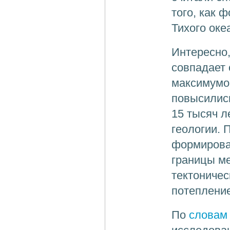
того, как 
Тихого оке
Интересно
совпадает
максимумом
повысились
15 тысяч л
геологии. 
формирован
границы м
тектоничес
потепление
По
словам