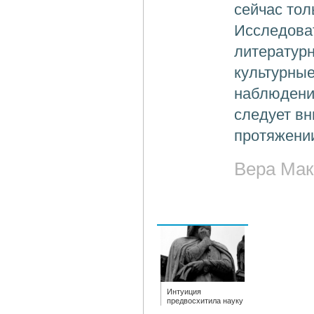
сейчас тол
Исследоват
литературн
культурные
наблюдени
следует вн
протяжении
Вера Мак
Интуиция
предвосхитила науку