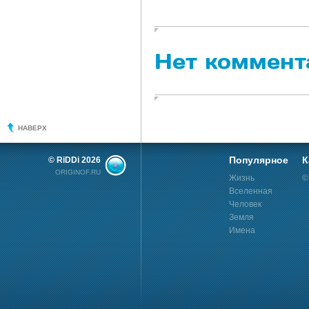
Нет коммент
НАВЕРХ
Популярное
К
© RiDDi 2026
ORIGINOF.RU
Жизнь
©
Вселенная
Человек
Земля
Имена