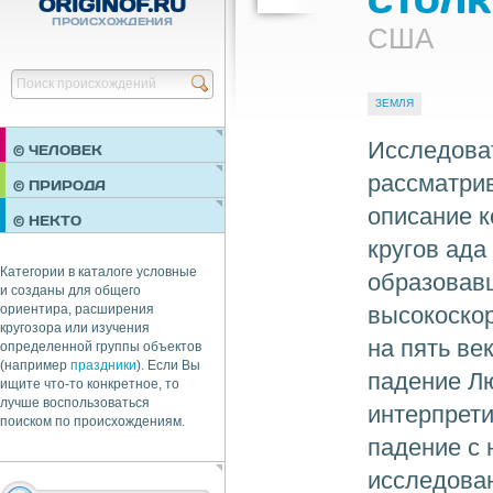
ORIGINOF.RU
ПРОИСХОЖДЕНИЯ
США
Найти
ЗЕМЛЯ
Исследова
© ЧЕЛОВЕК
рассматри
ПРАЗДНИКИ
© ПРИРОДА
НЕДВИЖИМОСТЬ
описание к
© НЕКТО
ОБЩЕСТВО
кругов ада
ЭКОНОМИКА
Категории в каталоге условные
образовавш
и созданы для общего
высокоскор
ориентира, расширения
кругозора или изучения
на пять ве
определенной группы объектов
(например
праздники
). Если Вы
падение Лю
ищите что-то конкретное, то
лучше воспользоваться
интерпрети
поиском по происхождениям.
падение с 
исследова