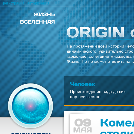
регистрация
|
авторизация
ЖИЗНЬ
ВСЕЛЕННАЯ
На протяжении всей истории чело
динамического, удивительно стро
гармонию, сочетание множества 
Жизнь. Но не может ответить на 
Человек
Происхождение вида до сих
пор неизвестно
09
Коме
МАЯ
стол