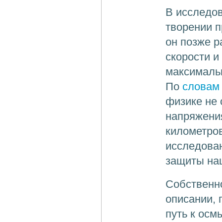
В исследов
творении п
он позже р
скорости и
максималь
По
словам
физике не
напряжения
километров
исследова
защиты на
Собственно
описании, 
путь к осм