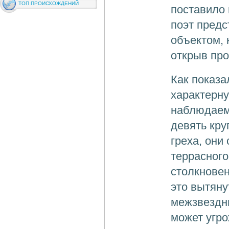
ТОП ПРОИСХОЖДЕНИЙ
поставило 
поэт пред
объектом, 
открыв про
Как показа
характерну
наблюдаем
девять кру
греха, они
террасного
столкновен
это вытяну
межзвездн
может угр