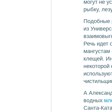
могут не у
рыбку, лез
Подобные р
из Универс
взаимовыг
Речь идет 
мангустам 
клещей. Ин
некоторой 
используют
чистильщик
А Алексан
водных
мл
Санта-Ката