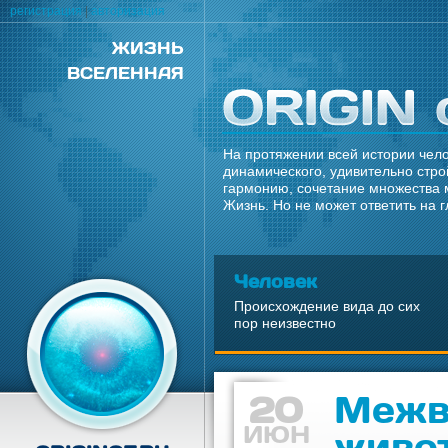
регистрация
|
авторизация
ЖИЗНЬ
ВСЕЛЕННАЯ
На протяжении всей истории чело
динамического, удивительно стро
гармонию, сочетание множества 
Жизнь. Но не может ответить на 
Человек
Происхождение вида до сих
пор неизвестно
20
Межв
ИЮН
живо