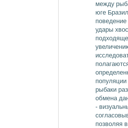
между рыб
юге Бразил
поведение 
удары хво
подходящем
увеличению
исследоват
полагаются
определен
популяции 
рыбаки раз
обмена дан
- визуальн
согласовы
позволяя в