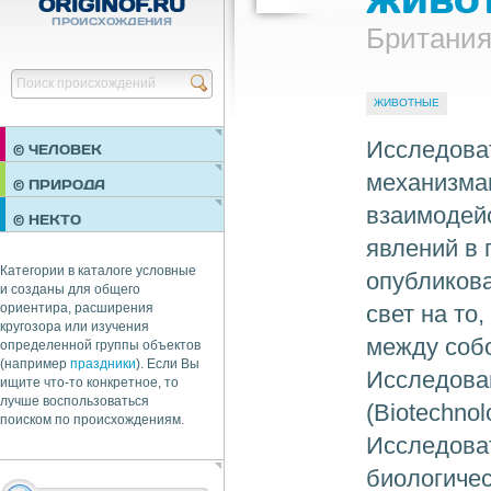
ORIGINOF.RU
ПРОИСХОЖДЕНИЯ
Британия
Найти
ЖИВОТНЫЕ
Исследова
© ЧЕЛОВЕК
механизма
ПРАЗДНИКИ
© ПРИРОДА
НЕДВИЖИМОСТЬ
взаимодей
© НЕКТО
ОБЩЕСТВО
явлений в 
ЭКОНОМИКА
Категории в каталоге условные
опубликова
и созданы для общего
свет на то
ориентира, расширения
кругозора или изучения
между собо
определенной группы объектов
(например
праздники
). Если Вы
Исследова
ищите что-то конкретное, то
лучше воспользоваться
(Biotechnol
поиском по происхождениям.
Исследоват
биологиче