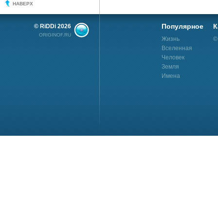
НАВЕРХ
Популярное
К
© RiDDi 2026
ORIGINOF.RU
Жизнь
©
Вселенная
Человек
Земля
Имена