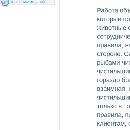
ТОП ПРОИСХОЖДЕНИЙ
Работа объ
которые по
животные о
сотрудниче
правила, н
стороне. 
рыбами-чис
чистильщик
гораздо бо
взаимная: 
чистильщик
только в т
правила, п
клиентам, 