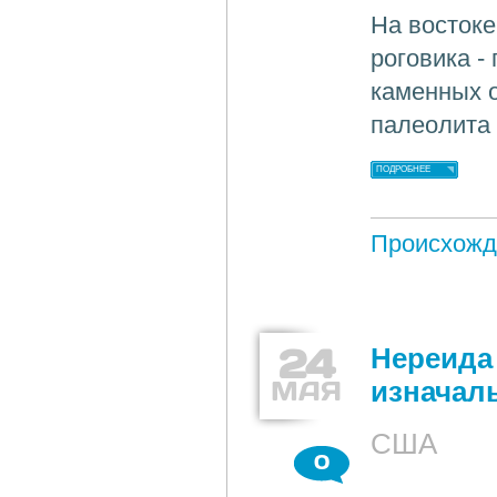
На восток
роговика -
каменных 
палеолита 
ПОДРОБНЕЕ
Происхожд
24
Нереида
МАЯ
изначал
США
0