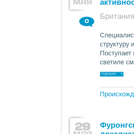
МАЯ
активно
Британи
0
Специалис
структуру 
Поступает 
светиле см
ПОДРОБНЕЕ
Происхожд
29
Фуронгс
МАЯ