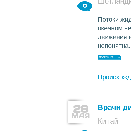
Шотланд
0
Потоки жид
океаном не
движения н
непонятна.
ПОДРОБНЕЕ
Происхожд
26
Врачи д
МАЯ
Китай