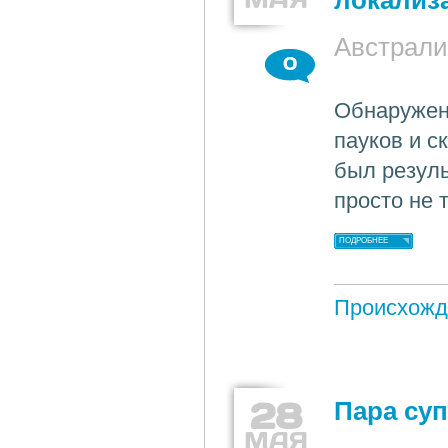
локализ
Австрали
0
Обнаружен
пауков и с
был резул
просто не 
ПОДРОБНЕЕ
Происхожд
28
Пара су
МАЯ