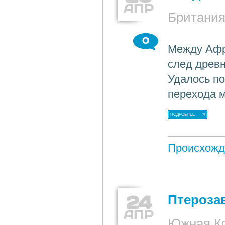
АПР
Британи
0
Между Афр
след древн
Удалось по
перехода м
ПОДРОБНЕЕ
Происхожд
24
Птероза
АПР
Южная К