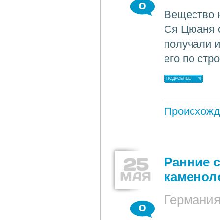
0
Вещество н
Ся Цюаня о
получали и
его по стр
ПОДРОБНЕЕ
Происхожд
25
Ранние 
МАЯ
каменол
Германи
0