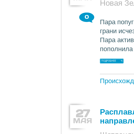
Новая Зе
0
Пара попуг
грани исче
Пара актив
пополнила
ПОДРОБНЕЕ
Происхожд
27
Расплав
МАЯ
направл