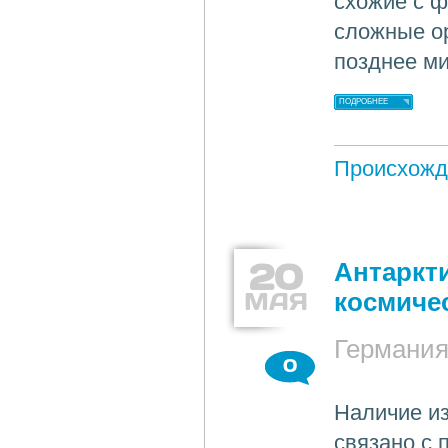
схожие с ф
сложные ор
позднее м
ПОДРОБНЕЕ
Происхожд
20
Антаркт
МАЯ
космиче
Германи
0
Наличие из
связано с