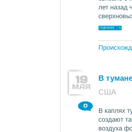
лет назад 
сверхновы
ПОДРОБНЕЕ
Происхожд
19
В тумане
МАЯ
США
0
В каплях т
создают та
воздуха фо