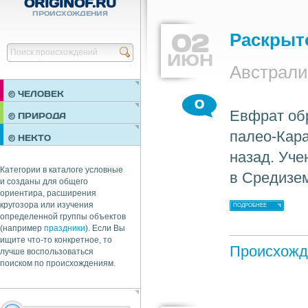
ORIGINOF.RU
ПРОИСХОЖДЕНИЯ
02
Раскрыт
Найти
ИЮН
Австрали
© ЧЕЛОВЕК
0
Евфрат обр
ПРАЗДНИКИ
© ПРИРОДА
НЕДВИЖИМОСТЬ
палео-Кара
© НЕКТО
ОБЩЕСТВО
назад. Уче
ЭКОНОМИКА
Категории в каталоге условные
в Средизем
и созданы для общего
ориентира, расширения
кругозора или изучения
ПОДРОБНЕЕ
определенной группы объектов
(например
праздники
). Если Вы
ищите что-то конкретное, то
Происхожд
лучше воспользоваться
поиском по происхождениям.