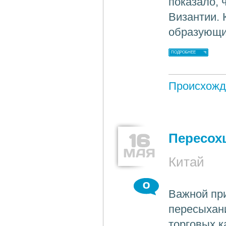
показало, 
Византии. 
образующи
ПОДРОБНЕЕ
Происхожд
16
Пересох
МАЯ
Китай
0
Важной при
пересыхани
торговых к