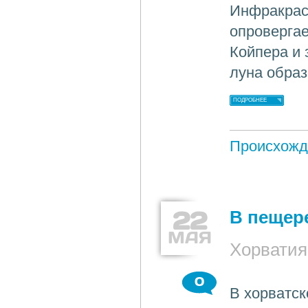
Инфракрас
опровергае
Койпера и 
луна образ
ПОДРОБНЕЕ
Происхожд
22
В пещер
МАЯ
Хорватия
0
В хорватс