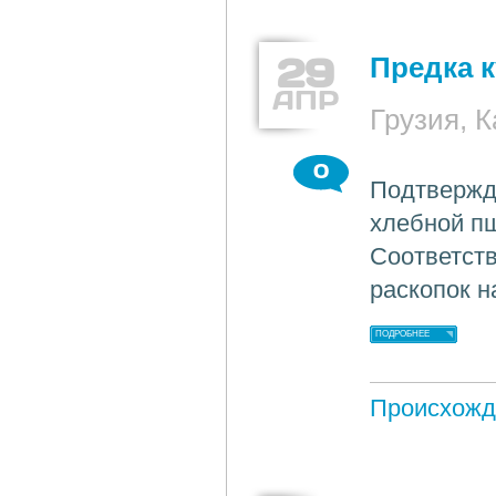
29
Предка 
АПР
Грузия, 
0
Подтвержде
хлебной п
Соответст
раскопок н
ПОДРОБНЕЕ
Происхожд