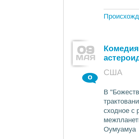
Происхожд
09
Комедия
МАЯ
астерои
США
0
В "Божеств
трактовани
сходное с 
межпланетн
Оумуамуа