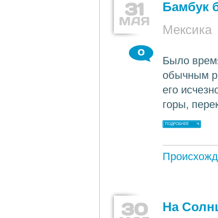
31
Бамбук 
МАЯ
Мексика
0
Было время
обычным ра
его исчезн
горы, пере
ПОДРОБНЕЕ
Происхожд
30
На Солн