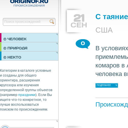
ORIGINOF.RU
ПРОИСХОЖДЕНИЯ
21
С таяни
Найти
СЕН
США
© ЧЕЛОВЕК
0
В условиях
ПРАЗДНИКИ
© ПРИРОДА
НЕДВИЖИМОСТЬ
приемлемые
© НЕКТО
ОБЩЕСТВО
комаров в 
ЭКОНОМИКА
Категории в каталоге условные
человека в
и созданы для общего
ориентира, расширения
кругозора или изучения
ПОДРОБНЕЕ
определенной группы объектов
(например
праздники
). Если Вы
ищите что-то конкретное, то
Происхожд
лучше воспользоваться
поиском по происхождениям.