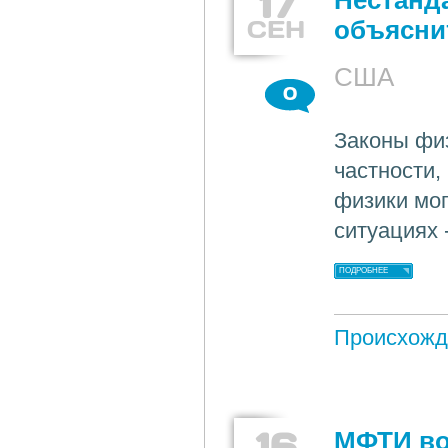
17
Нестанд
СЕН
объясни
США
0
Законы фи
частности,
физики мог
ситуациях 
ПОДРОБНЕЕ
Происхожд
16
МФТИ во