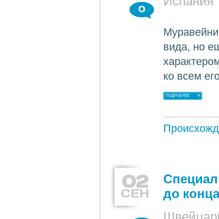
Испания
0
Муравейник
вида, но е
характеро
ко всем ег
ПОДРОБНЕЕ
Происхожд
02
Специал
СЕН
до конца
Швейцар