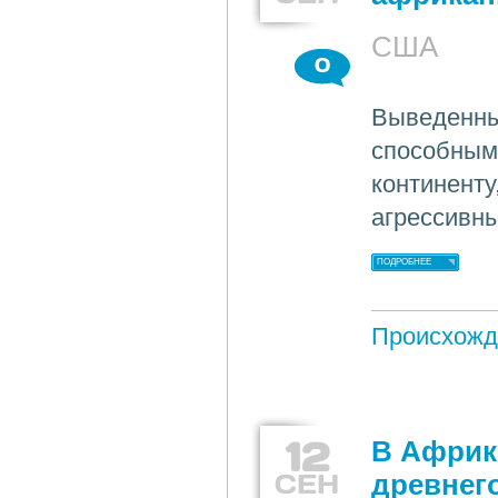
США
0
Выведенны
способным
континенту
агрессивны
ПОДРОБНЕЕ
Происхожд
12
В Африк
СЕН
древнег