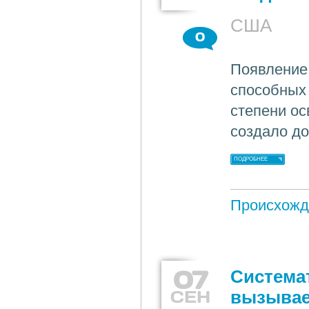
США
0
Появление
способных 
степени ос
создало д
ПОДРОБНЕЕ
Происхожд
07
Система
СЕН
вызывае