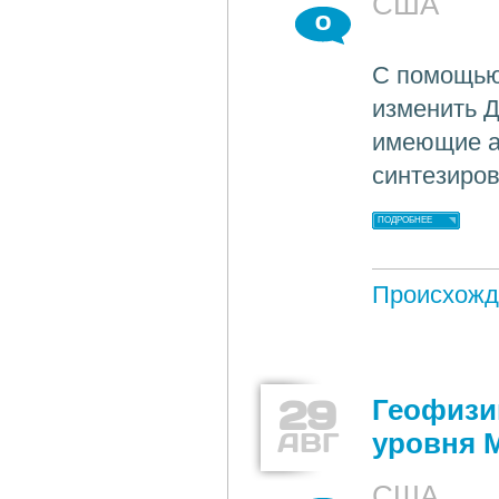
США
0
С помощью
изменить Д
имеющие а
синтезиров
ПОДРОБНЕЕ
Происхожд
29
Геофизи
АВГ
уровня 
США