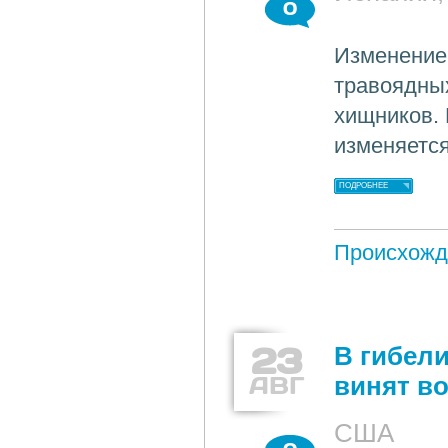
0
Изменение
травоядных
хищников.
изменяется
ПОДРОБНЕЕ
Происхожд
23
В гибели
АВГ
винят в
США