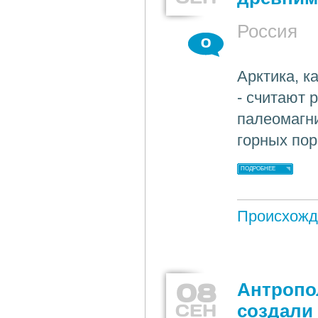
Россия
0
Арктика, к
- считают 
палеомагн
горных пор
ПОДРОБНЕЕ
Происхожд
08
Антропо
СЕН
создали