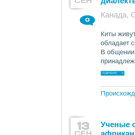
СЕН
диалект
Канада,
0
Киты живут
обладает 
В общении 
принадлежн
ПОДРОБНЕЕ
Происхожд
13
Ученые 
СЕН
африкан