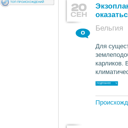
ТОП ПРОИСХОЖДЕНИЙ
20
Экзопла
СЕН
оказать
Бельгия
0
Для сущест
землеподоб
карликов. 
климатичес
ПОДРОБНЕЕ
Происхожд