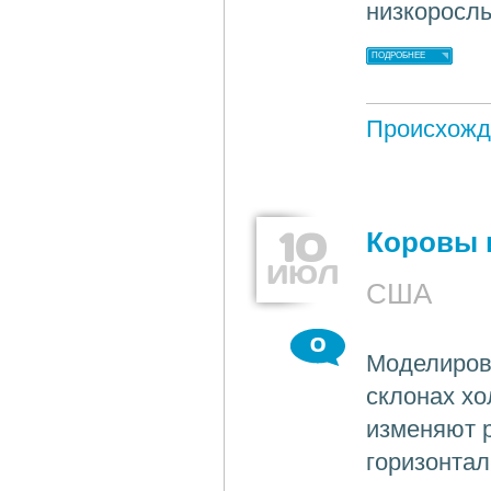
низкорослы
ПОДРОБНЕЕ
Происхожд
10
Коровы 
ИЮЛ
США
0
Моделирова
склонах хо
изменяют 
горизонтал