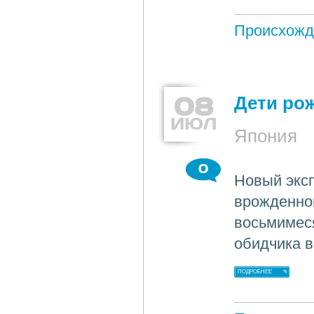
Происхожд
08
Дети ро
ИЮЛ
Япония
0
Новый эксп
врожденног
восьмимеся
обидчика в
ПОДРОБНЕЕ