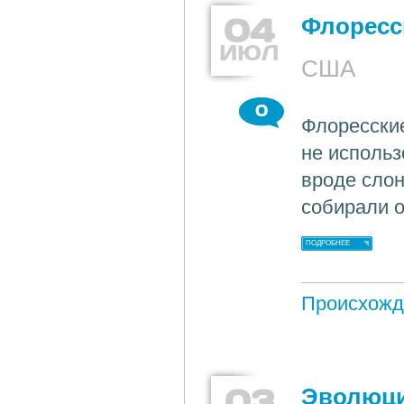
04
Флоресс
ИЮЛ
США
0
Флоресски
не использ
вроде слон
собирали о
ПОДРОБНЕЕ
Происхожд
03
Эволюци