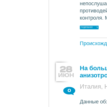
непослушан
противодей
контроля. 
ПОДРОБНЕЕ
Происхожд
28
На боль
ИЮН
анизотр
Италия, 
0
Данные обз