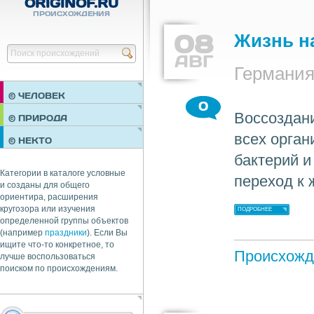
ORIGINOF.RU
ПРОИСХОЖДЕНИЯ
08
Жизнь н
Найти
АВГ
Германи
© ЧЕЛОВЕК
0
Воссоздан
ПРАЗДНИКИ
© ПРИРОДА
НЕДВИЖИМОСТЬ
всех орган
© НЕКТО
ОБЩЕСТВО
бактерий и
ЭКОНОМИКА
Категории в каталоге условные
переход к
и созданы для общего
ориентира, расширения
кругозора или изучения
ПОДРОБНЕЕ
определенной группы объектов
(например
праздники
). Если Вы
ищите что-то конкретное, то
Происхожд
лучше воспользоваться
поиском по происхождениям.