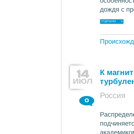
особенност
дождя с п
ПОДРОБНЕЕ
Происхожд
14
К магни
ИЮЛ
турбуле
Россия
0
Распределе
подчиняетс
академико