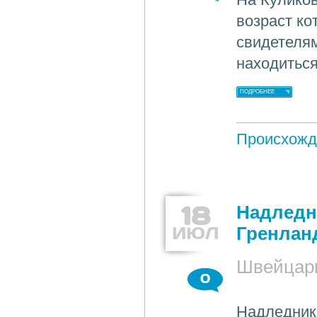
возраст ко
свидетелям
находиться
ПОДРОБНЕЕ
Происхожд
18
Надледн
ИЮЛ
Гренлан
Швейцар
0
Надледник