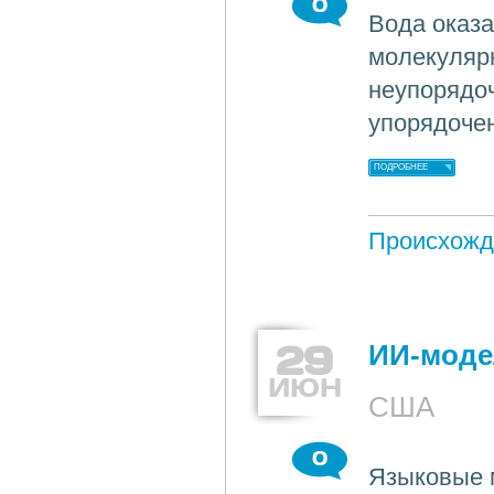
0
Вода оказ
молекулярн
неупорядоч
упорядочен
ПОДРОБНЕЕ
Происхожд
29
ИИ-моде
ИЮН
США
0
Языковые 