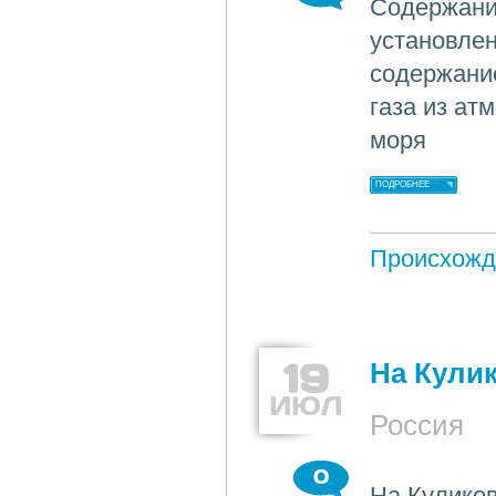
Содержани
установле
содержание
газа из ат
моря
ПОДРОБНЕЕ
Происхожд
19
На Кули
ИЮЛ
Россия
0
На Кулико