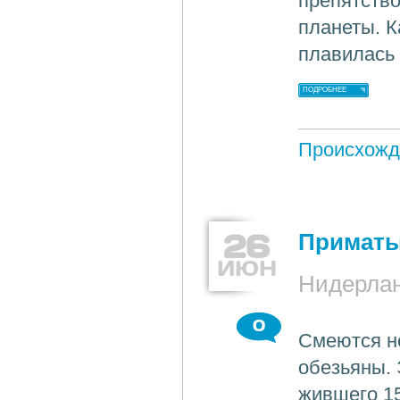
препятств
планеты. К
плавилась
ПОДРОБНЕЕ
Происхожд
26
Приматы
ИЮН
Нидерлан
0
Смеются не
обезьяны. 
жившего 15