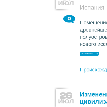
ИЮЛ
Испания
0
Помещение
древнейше
полуостров
нового исс
ПОДРОБНЕЕ
Происхожд
26
Изменен
ИЮЛ
цивилиз