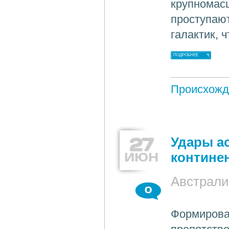
крупномас
проступаю
галактик, 
ПОДРОБНЕЕ
Происхожд
27
Удары а
ИЮН
контине
Австрали
0
Формирова