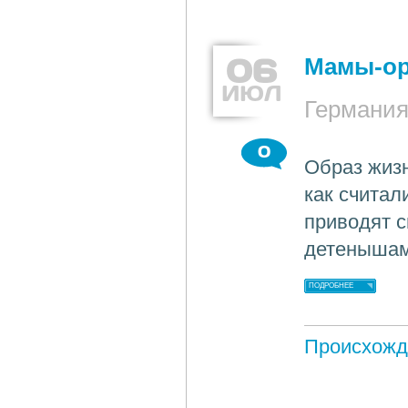
06
Мамы-ор
ИЮЛ
Германи
0
Образ жизн
как считал
приводят с
детенышам
ПОДРОБНЕЕ
Происхожд