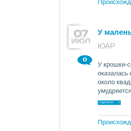
Происхожд
07
У мален
ИЮЛ
ЮАР
0
У крошки-с
оказалась 
около квад
умудряетс
ПОДРОБНЕЕ
Происхожд