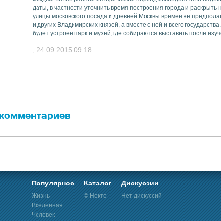
даты, в частности уточнить время построения города и раскрыть
улицы московского посада и древней Москвы времен ее предпола
и других Владимирских князей, а вместе с ней и всего государств
будет устроен парк и музей, где собираются выставить после из
, 24.09.2015 09:18
 комментариев
Популярное
Каталог
Дискуссии
Жизнь
© Некто
Нет дискуссий
Вселенная
Человек