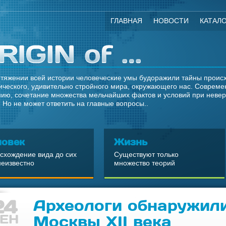
ГЛАВНАЯ
НОВОСТИ
КАТАЛ
тяжении всей истории человеческие умы будоражили тайны происхо
ческого, удивительно стройного мира, окружающего нас. Современ
ию, сочетание множества мельчайших фактов и условий при неве
 Но не может ответить на главные вопросы..
ловек
Жизнь
схождение вида до сих
Существуют только
неизвестно
множество теорий
24
Археологи обнаружил
ЕН
Москвы XII века