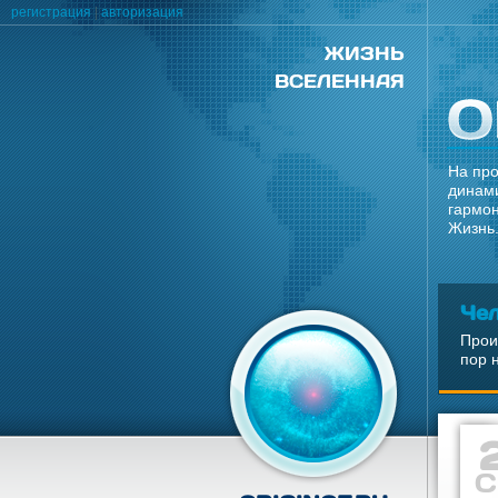
регистрация
|
авторизация
ЖИЗНЬ
ВСЕЛЕННАЯ
На про
динами
гармон
Жизнь.
Че
Прои
пор 
С