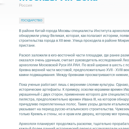
Россия
ГОСУДАРСТВО
Найти
В районе Китай-города Москвы специалисты Института археологи
обнаружили улицу Великая, которая, как полагают историки, появ
строительства города в XII веке. Улица проходила в районе Мокри
пристани.
Раскоп заложили в юго-восточной части площадки, где ранее раз
оказался очень удачным, считает руководитель исследований Л
археологии Московской Руси ИА РАН. По всей ширине в шесть с п
бревна верхней части мостовой, предположительно XVII - XVIII ве
камни подмащивания. Между бревнами просматриваются нижние, 
Пока ученые работают лишь с верхними слоями культуры. Однак
исторические артефакты. К примеру, осколки керамики времен Ива
украшенный с двух сторон, применение которого для специалисто
пилястра, предположительно времен Ивана III, на котором обнару
причудливо переплетенных полос. Такие узоры делали итальянск
указывает на период русско-итальянского строительства. Чужезе
только Кремль и стены, но и храм или дворец, которому мог прин
Археологи планируют продолжать раскопки, тщательно прорабаты
каждый более ранний исторический период исследователи надею