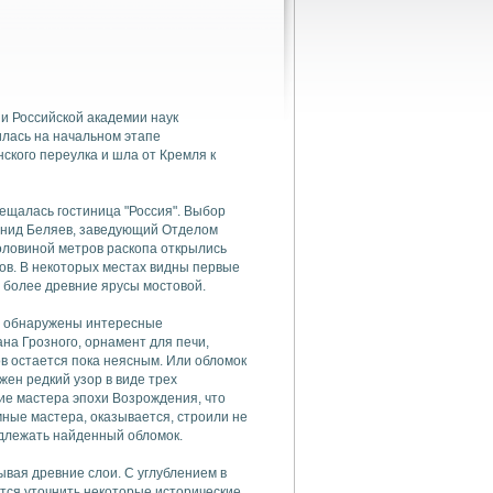
и Российской академии наук
илась на начальном этапе
нского переулка и шла от Кремля к
мещалась гостиница "Россия". Выбор
еонид Беляев, заведующий Отделом
оловиной метров раскопа открылись
ков. В некоторых местах видны первые
более древние ярусы мостовой.
о, обнаружены интересные
на Грозного, орнамент для печи,
в остается пока неясным. Или обломок
жен редкий узор в виде трех
ие мастера эпохи Возрождения, что
мные мастера, оказывается, строили не
адлежать найденный обломок.
вая древние слои. С углублением в
тся уточнить некоторые исторические