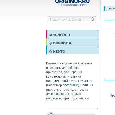
ORIGINOF.RU
ПРОИСХОЖДЕНИЯ
« НАЗ
© ЧЕЛОВЕК
ПРАЗДНИКИ
© ПРИРОДА
НЕДВИЖИМОСТЬ
© НЕКТО
ОБЩЕСТВО
ЭКОНОМИКА
Категории в каталоге условные
и созданы для общего
ориентира, расширения
кругозора или изучения
определенной группы объектов
(например
праздники
). Если Вы
ищите что-то конкретное, то
лучше воспользоваться
Пр
поиском по происхождениям.