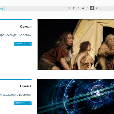
1
2
3
4
5
6
7
АД
Найти
Семья
Происхождение семьи
ПЕРЕЙТИ
Время
оисхождение времени
ПЕРЕЙТИ