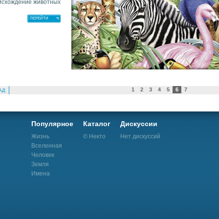
исхождение животных
ПЕРЕЙТИ
1
2
3
4
5
6
7
АД
Популярное
Каталог
Дискуссии
Жизнь
© Некто
Нет дискуссий
Вселенная
Человек
Земля
Имена