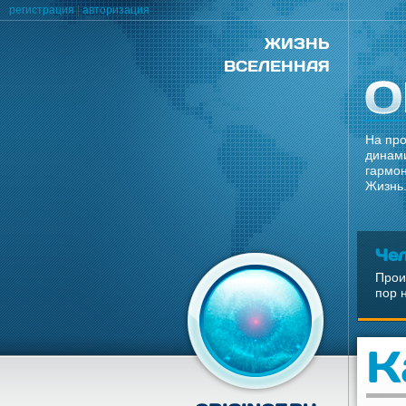
регистрация
|
авторизация
ЖИЗНЬ
ВСЕЛЕННАЯ
На про
динами
гармон
Жизнь.
Че
Прои
пор 
К