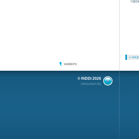
Про
« НАЗ
НАВЕРХ
© RiDDi 2026
ORIGINOF.RU