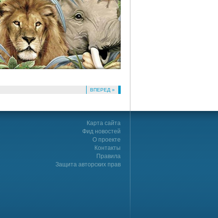
ВПЕРЕД »
Карта сайта
Фид новостей
О проекте
Контакты
Правила
Защита авторских прав