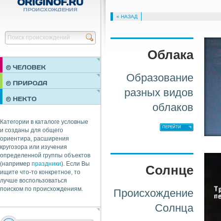
ORIGINOF.RU
ПРОИСХОЖДЕНИЯ
« НАЗАД
Найти
Облака
© ЧЕЛОВЕК
Образование
ПРАЗДНИКИ
© ПРИРОДА
разных видов
НЕДВИЖИМОСТЬ
© НЕКТО
ОБЩЕСТВО
облаков
ЭКОНОМИКА
Категории в каталоге условные
ПЕРЕЙТИ
и созданы для общего
ориентира, расширения
кругозора или изучения
определенной группы объектов
(например
праздники
). Если Вы
Солнце
ищите что-то конкретное, то
лучше воспользоваться
поиском по происхождениям.
Происхождение
Солнца