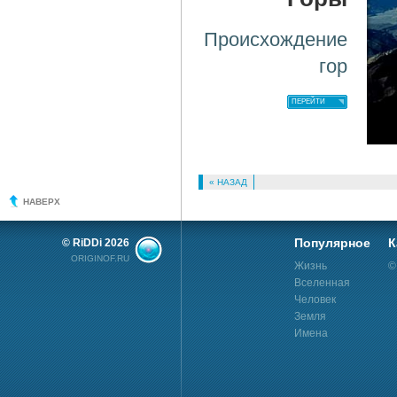
Происхождение
гор
ПЕРЕЙТИ
« НАЗАД
НАВЕРХ
Популярное
К
© RiDDi 2026
ORIGINOF.RU
Жизнь
©
Вселенная
Человек
Земля
Имена