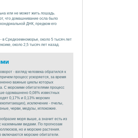
льна или не может жить лошадь.
ют, что домашнивание осла было
охондриальной ДНК, предком его
 - в Средиземноморье, около 5 тысяч лет
ексике, около 2,5 тысяч лет назад.
ими
ворот - взгляд человека обратился к
причем процесс ускоряется, за время
изненно важные циклы которых
ка. С морскими обитателями процесс
суше одомашнено 0,08% известных
водят 0,17% и 0,13% морских
лекопитающих), исключение - пчелы,
ные, черви, медузы, иглокожие.
ообразие моря выше, а значит есть из
 с наземными видами. По прогнозам
оллюсков, но и морские растения.
о включаются морские обитатели.