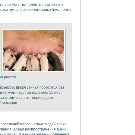
что они могут выполнять и различные
зки груза, источником сырья (пух, перья,
ая работа.
ерьером. Дикая свинья поросится раз
кие куры несут за год около 15 яиц,
а в году и за этот период дает
0 месяцев.
ах поселений первобытных людей эпохи
ивания. Ареал распространения диких
 видимому, древними очагами появления