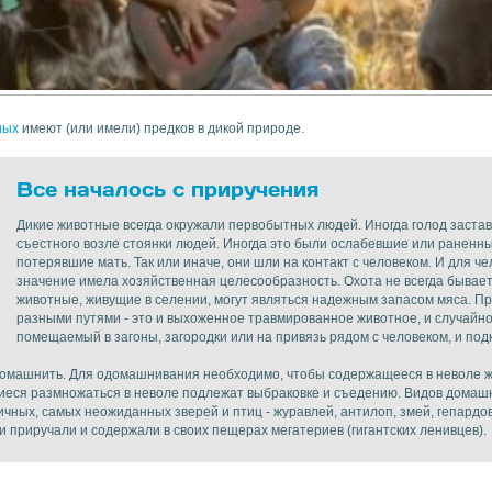
ных
имеют (или имели) предков в дикой природе.
Все началось с приручения
Дикие животные всегда окружали первобытных людей. Иногда голод застав
съестного возле стоянки людей. Иногда это были ослабевшие или раненн
потерявшие мать. Так или иначе, они шли на контакт с человеком. И для 
значение имела хозяйственная целесообразность. Охота не всегда бывает
животные, живущие в селении, могут являться надежным запасом мяса. П
разными путями - это и выхоженное травмированное животное, и случайн
помещаемый в загоны, загородки или на привязь рядом с человеком, и по
одомашнить. Для одомашнивания необходимо, чтобы содержащееся в неволе 
еся размножаться в неволе подлежат выбраковке и съедению. Видов домашн
чных, самых неожиданных зверей и птиц - журавлей, антилоп, змей, гепардов
 приручали и содержали в своих пещерах мегатериев (гигантских ленивцев).