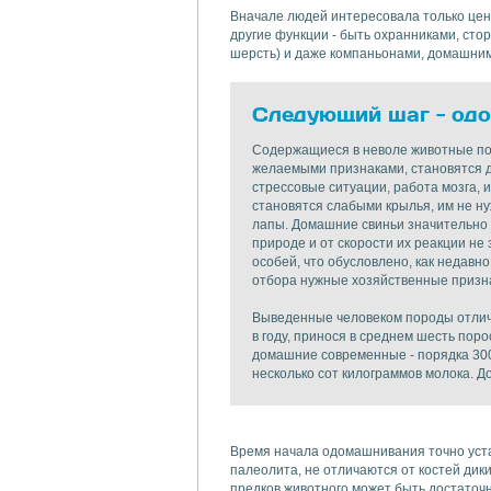
Вначале людей интересовала только ценн
другие функции - быть охранниками, стор
шерсть) и даже компаньонами, домашни
Следующий шаг - од
Содержащиеся в неволе животные по
желаемыми признаками, становятся д
стрессовые ситуации, работа мозга, 
становятся слабыми крылья, им не н
лапы. Домашние свиньи значительно к
природе и от скорости их реакции не
особей, что обусловлено, как недав
отбора нужные хозяйственные призна
Выведенные человеком породы отлича
в году, принося в среднем шесть порос
домашние современные - порядка 300 
несколько сот килограммов молока. До
Время начала одомашнивания точно уста
палеолита, не отличаются от костей ди
предков животного может быть достаточ