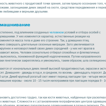
ость животного с продуктовой точки зрения, затем пришло осознание того, 
ожами, загонщиками диких зверей на охоте, средством передвижения и перево
ми любимцами и верными друзьями.
омашнивание
степенно, под влиянием созданных
человеком
условий и отбора особей с
омашними. У них изменяется характер, естественные реакции на
изменяется масса тела и даже его строение. Так, у домашних птиц
ужно совершать длительные сезонные миграции. Зато увеличиваются
рупнее и неповоротливей своих диких сородичей - у них нет врагов в
 зависит жизнь. Человек сознательно отбирал спокойных и флегматичных
но выяснилось, пониженной функцией надпочечников. Путем направленного
ки генетически закреплялись и умножались, таким образом, шла селекционн
ются от изначальных диких линий высокой продуктивностью, окрасом и экст
ят. Домашняя - дважды в год и, в среднем, по восемь - двенадцать поросят. Ди
штук. Дикий крупный рогатый скот имеет период лактации три - четыре месяц
машние коровы - около 10 - 15 тысяч килограммов при лактации порядка 9 - 1
новить достаточно трудно, так как кости животных, найденные при раскопк
ких животных. Сложности и с установлением географических центров одомашн
но обширен, возможно параллельное одомашнивание в разных регионах. По-