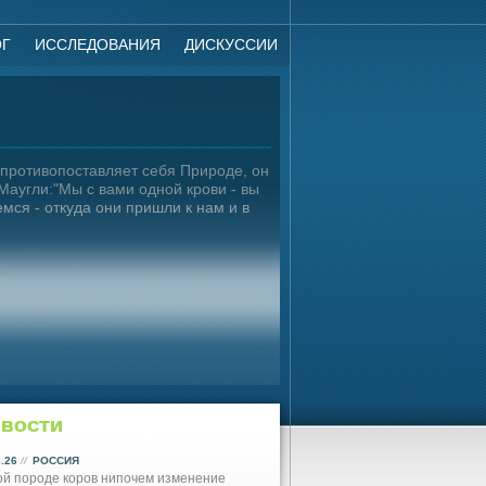
ОГ
ИССЛЕДОВАНИЯ
ДИСКУССИИ
 противопоставляет себя Природе, он
Маугли:"Мы с вами одной крови - вы
мся - откуда они пришли к нам и в
вости
6.26
//
РОССИЯ
й породе коров нипочем изменение