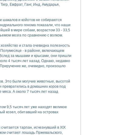
Тигр, Евфрат, Ганг, Инд, Амударья,
ки шакалов и койотов не собираются
ондриального генома показали, что наши
йшей в мире собаки, возрастом 33 - 33,5
ъемом мозга по сравнению с волком.
 хозяйство и стала очевидна полезность
м Полумесяце - в районе, включающем
 Вслед за мышами и крысами, они пришли
коло 4 тысяч лет назад. Однако, недавно
. Приручение же, очевидно, произошло
ов. Это были могучие животные, высотой
ки превратились в домашних коров под
 мяса. А около 7 тысяч лет назад
том 9,5 тысяч лет уже находят великое
ый козел, обитавший на островах
считается тарпан, исчезнувший в XIX
ком считают лошадь Пржевальского,