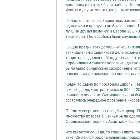
домашних животных были районы Передне
Хуанхэ и других местах, где раньше воз
Полагают, что из всех животных раньше 
сдаваться) и приручен он был не ранее 
лучшие друзья возникли в Европе 18,8 - 
тысячи лет. Палеособаки были крупным з
Общие предки всех домашних кошек жили 
этих маленьких хищников в деле охраны 
территорию древнего Междуречья, юго- 
к хранилищам запасов человека - да так 
было было обнаружено захоронение кота 
раньше, так как земледелие появилось ок
Когда- то давно по просторам Европы, П
в холке до двух метров и массой 800 - 1
влиянием человека. Одомашнены они были
состоялось очередное прозрение - коров
Предком современных овец был архар. Пр
множество их костей. Свинья была одом
Средиземного моря и в Азии, где и был 
Что касается лошади, то специалисты по
веке. Он явился родоначальником лошад