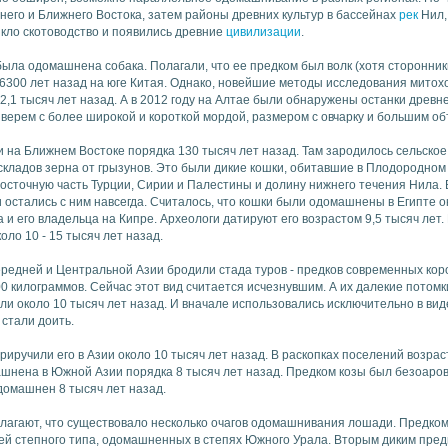
го и Ближнего Востока, затем районы древних культур в бассейнах
рек
Нил, 
никло скотоводство и появились древние
цивилизации
.
была одомашнена собака. Полагали, что ее предком был волк (хотя сторонни
16300 лет назад на юге Китая. Однако, новейшие методы исследования митох
32,1 тысяч лет назад. А в 2012 году на Алтае были обнаружены останки древне
верем с более широкой и короткой мордой, размером с овчарку и большим об
на Ближнем Востоке порядка 130 тысяч лет назад. Там зародилось сельское
складов зерна от грызунов. Это были дикие кошки, обитавшие в Плодородно
восточную часть Турции, Сирии и Палестины и долину нижнего течения Нила.
и остались с ним навсегда. Считалось, что кошки были одомашнены в Египте о
и его владельца на Кипре. Археологи датируют его возрастом 9,5 тысяч лет
оло 10 - 15 тысяч лет назад.
ередней и Центральной Азии бродили стада туров - предков современных кор
200 килограммов. Сейчас этот вид считается исчезнувшим. А их далекие потом
 около 10 тысяч лет назад. И вначале использовались исключительно в виде
 стали доить.
иручили его в Азии около 10 тысяч лет назад. В раскопках поселений возрас
ашнена в Южной Азии порядка 8 тысяч лет назад. Предком козы был безоаров
одомашнен 8 тысяч лет назад.
лагают, что существовало несколько очагов одомашнивания лошади. Предком 
ей степного типа, одомашненных в степях Южного Урала. Вторым диким пред