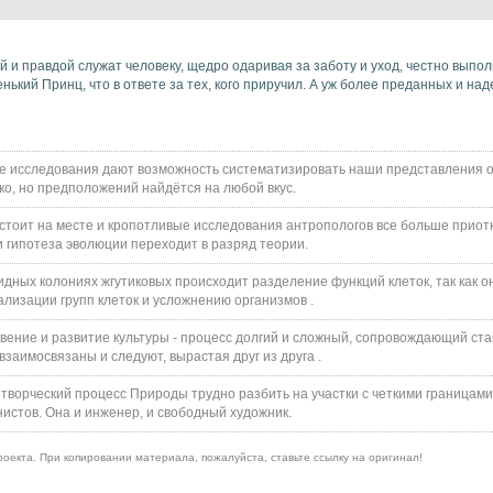
 и правдой служат человеку, щедро одаривая за заботу и уход, честно выпо
енький Принц, что в ответе за тех, кого приручил. А уж более преданных и на
е исследования дают возможность систематизировать наши представления о
ко, но предположений найдётся на любой вкус.
е стоит на месте и кропотливые исследования антропологов все больше приот
и гипотеза эволюции переходит в разряд теории.
идных колониях жгутиковых происходит разделение функций клеток, так как о
изации групп клеток и усложнению организмов .
овение и развитие культуры - процесс долгий и сложный, сопровождающий ст
взаимосвязаны и следуют, вырастая друг из друга .
творческий процесс Природы трудно разбить на участки с четкими границами 
истов. Она и инженер, и свободный художник.
оекта. При копировании материала, пожалуйста, ставьте ссылку на оригинал!