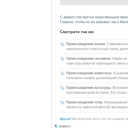
С давних пор братья наши меньшие верой
Главное, чтобы он не забывал, как и Мал
Смотрите так же:
Происхождение жизни
. Современны
однозначного ответа ещё очень дале
Происхождение человека
. Наука н
таки пресловутое переходное звено 
Происхождение животных
. В шаров
положило начало дальнейшей специал
Происхождение культуры
. Возникн
протяжении всей истории. Его этапы 
Происхождение птиц
. Непрерывный 
является заветной мечтой эволюцион
Друзья!
Мы потратили много сил на создание пр
НАВЕРХ