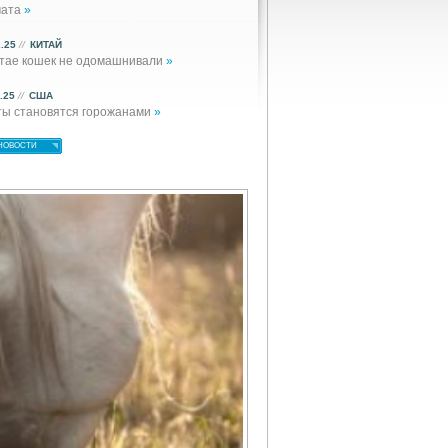
мата
»
2.25
//
КИТАЙ
итае кошек не одомашнивали
»
1.25
//
США
ты становятся горожанами
»
НОВОСТИ