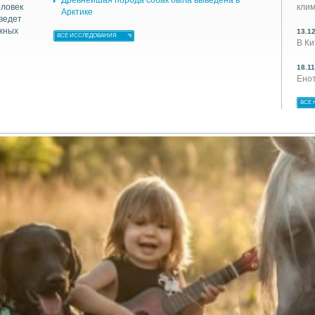
Древнейшая порода собак была выведена в
еловек
кли
Арктике
 ведет
ужных
13.1
ВСЕ ИССЛЕДОВАНИЯ
В К
18.1
Ено
ВСЕ 