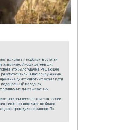
лял их искать и подбирать остатки
ые животные. Иногда детеныши,
человека это было удачей. Решающее
 результативной, а вот прирученные
риручение диких животных может идти
о подобранный молодняк,
дкармливание диких животных.
животное принесло потомство. Особи
их животных невелико, не более
 и даже крокодилов и слонов. По