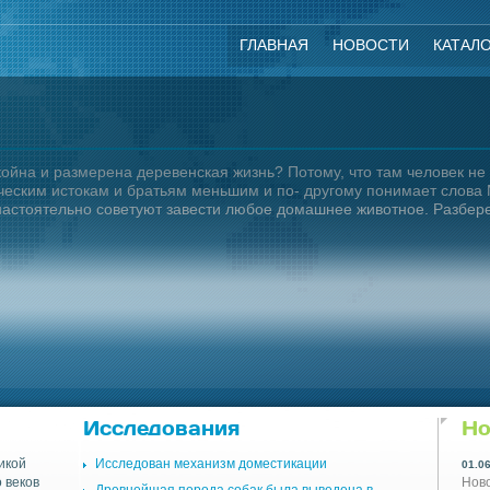
ГЛАВНАЯ
НОВОСТИ
КАТАЛ
койна и размерена деревенская жизнь? Потому, что там человек не
ическим истокам и братьям меньшим и по- другому понимает слова 
 настоятельно советуют завести любое домашнее животное. Разбере
Исследования
Но
икой
Исследован механизм доместикации
01.0
 веков
Ново