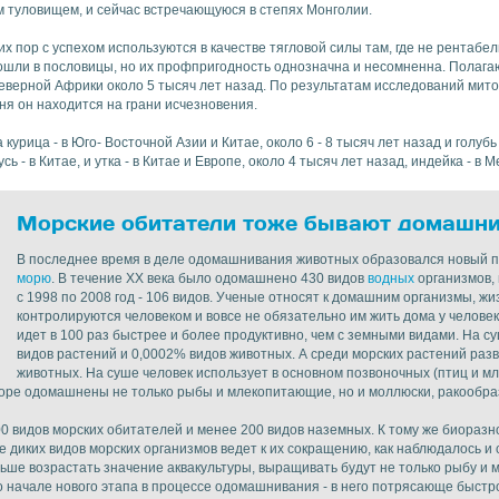
им туловищем, и сейчас встречающуюся в степях Монголии.
х пор с успехом используются в качестве тягловой силы там, где не рентабе
ошли в пословицы, но их профпригодность однозначна и несомненна. Полага
еверной Африки около 5 тысяч лет назад. По результатам исследований мит
ня он находится на грани исчезновения.
урица - в Юго- Восточной Азии и Китае, около 6 - 8 тысяч лет назад и голубь
 - в Китае, и утка - в Китае и Европе, около 4 тысяч лет назад, индейка - в М
Морские обитатели тоже бывают домашн
В последнее время в деле одомашнивания животных образовался новый по
морю
. В течение XX века было одомашнено 430 видов
водных
организмов, 
с 1998 по 2008 год - 106 видов. Ученые относят к домашним организмы, ж
контролируются человеком и вовсе не обязательно им жить дома у челове
идет в 100 раз быстрее и более продуктивно, чем с земными видами. На 
видов растений и 0,0002% видов животных. А среди морских растений раз
животных. На суше человек использует в основном позвоночных (птиц и м
море одомашнены не только рыбы и млекопитающие, но и моллюски, ракообраз
0 видов морских обитателей и менее 200 видов наземных. К тому же биоразн
е диких видов морских организмов ведет к их сокращению, как наблюдалось и
льше возрастать значение аквакультуры, выращивать будут не только рыбу и м
о начале нового этапа в процессе одомашнивания - в него потрясающе быстр