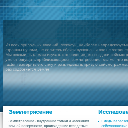
Из всех природных явлений, пожалуй, наиболее непредсказуемы
страшны цунами, не селитесь вблизи вулкана - и вас не затронет
Мы веками пытаемся изучать это явление, мы создали сейсмогр
умеют ощущать приближающееся землетрясение, мы же, что вес
factum измерять его силу и разглядывать кривую сейсмограммы,
раз содрогнется Земля
Землетрясение
Исследов
Землетрясение - внутренние толчки и колебания
Следы палеозе
земной поверхности, происходящие вследствие
сейсмоопасные