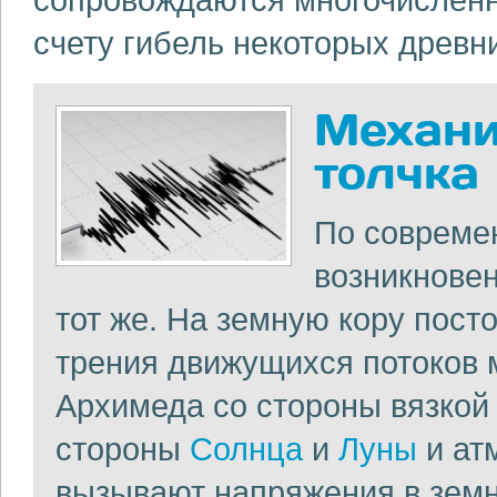
счету гибель некоторых древ
Механи
толчка
По совреме
возникновен
тот же. На земную кору посто
трения движущихся потоков
Архимеда со стороны вязкой
стороны
Солнца
и
Луны
и ат
вызывают напряжения в земн