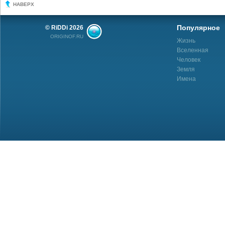
НАВЕРХ
Популярное
© RiDDi 2026
ORIGINOF.RU
Жизнь
Вселенная
Человек
Земля
Имена