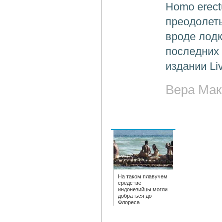
Homo erect
преодолеть
вроде лодк
последних 
издании Li
Вера Мак
На таком плавучем
средстве
индонезийцы могли
добраться до
Флореса