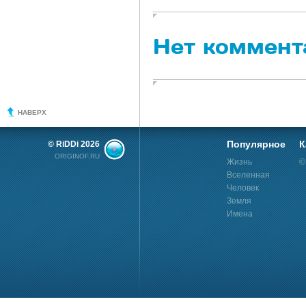
Нет коммент
НАВЕРХ
Популярное
К
© RiDDi 2026
ORIGINOF.RU
Жизнь
©
Вселенная
Человек
Земля
Имена