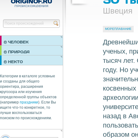
ORIGINOF.RU
ПРОИСХОЖДЕНИЯ
Швеция
Найти
МОРЕПЛАВАНИЕ
Древнейши
© ЧЕЛОВЕК
ученых, пр
ПРАЗДНИКИ
© ПРИРОДА
НЕДВИЖИМОСТЬ
тысяч лет.
© НЕКТО
ОБЩЕСТВО
году. Но у
ЭКОНОМИКА
Категории в каталоге условные
значительн
и созданы для общего
косвенных
ориентира, расширения
кругозора или изучения
археологии
определенной группы объектов
(например
праздники
). Если Вы
университе
ищите что-то конкретное, то
лучше воспользоваться
назад в Ав
поиском по происхождениям.
пользовать
образом он