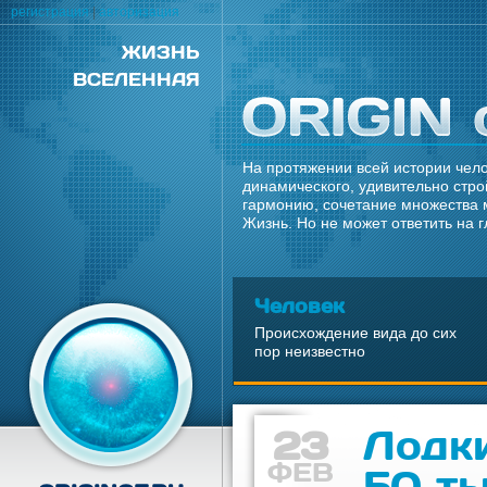
регистрация
|
авторизация
ЖИЗНЬ
ВСЕЛЕННАЯ
На протяжении всей истории чело
динамического, удивительно стро
гармонию, сочетание множества 
Жизнь. Но не может ответить на 
Человек
Происхождение вида до сих
пор неизвестно
23
Лодки
ФЕВ
50 ты