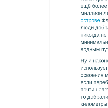
ещё более
миллион ле
острове
Фл
люди добра
никогда не
минимально
водным пу
Ну и након
использует
освоения 
если переб
почти неле
то добрали
километры