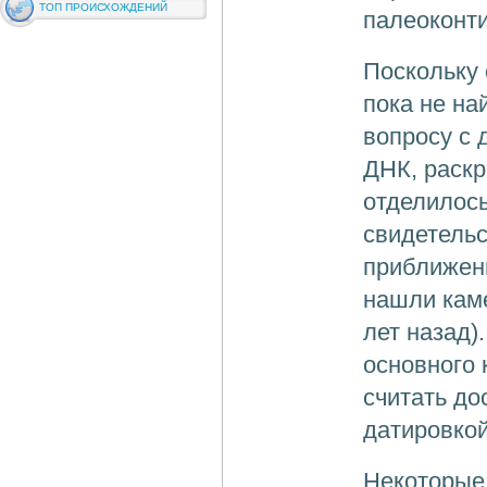
ТОП ПРОИСХОЖДЕНИЙ
палеоконти
Поскольку 
пока не на
вопросу с 
ДНК, раск
отделилось
свидетельс
приближени
нашли каме
лет назад)
основного 
считать до
датировко
Некоторые 