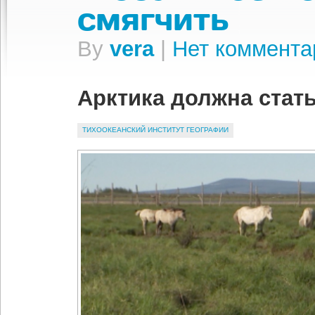
смягчить
By
vera
|
Нет коммента
Арктика должна стат
ТИХООКЕАНСКИЙ ИНСТИТУТ ГЕОГРАФИИ