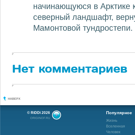
начинающуюся в Арктике 
северный ландшафт, верн
Мамонтовой тундростепи.
Нет комментариев
НАВЕРХ
Популярное
© RiDDi 2026
ORIGINOF.RU
Жизнь
Вселенная
Человек