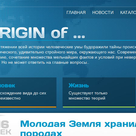
ГЛАВНАЯ
НОВОСТИ
КАТАЛ
тяжении всей истории человеческие умы будоражили тайны происхо
ческого, удивительно стройного мира, окружающего нас. Современ
ию, сочетание множества мельчайших фактов и условий при неве
 Но не может ответить на главные вопросы..
ловек
Жизнь
схождение вида до сих
Существуют только
неизвестно
множество теорий
16
Молодая Земля храни
ЕК
породах