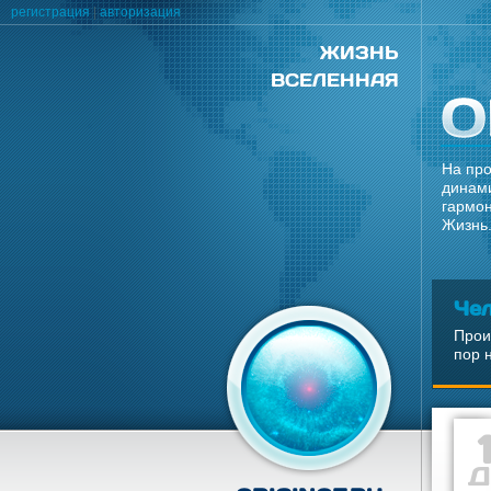
регистрация
|
авторизация
ЖИЗНЬ
ВСЕЛЕННАЯ
На про
динами
гармон
Жизнь.
Че
Прои
пор 
Д