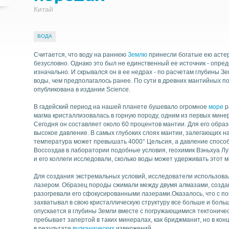
Китай
ВОДА
Найти
Считается, что воду на раннюю
Землю
принесли богатые ею астер
безусловно. Однако это был не единственный ее источник - опре
изначально. И скрывался он в ее недрах - по расчетам глубины З
воды, чем предполагалось ранее. По сути в древних мантийных п
опубликована в издании Science.
В гадейский период на нашей планете бушевало огромное
море
р
магма кристаллизовалась в горную породу, одним из первых мине
Сегодня он составляет около 60 процентов мантии. Для его обра
высокое давление. В самых глубоких слоях мантии, залегающих н
температура может превышать 4000° Цельсия, а давление способ
Воссоздав в лаборатории подобные условия, геохимик Вэньхуа Л
и его коллеги исследовали, сколько воды может удерживать этот 
Для создания экстремальных условий, исследователи использов
лазером. Образец породы сжимали между двумя алмазами, создав
разогревали его сфокусированными лазерами.Оказалось, что с
захватывал в свою кристаллическую структуру все больше и больш
опускается в глубины Земли вместе с погружающимися тектониче
пребывает запертой в таких минералах, как бриджманит, но в кон
в результате
вулканических
извержений.