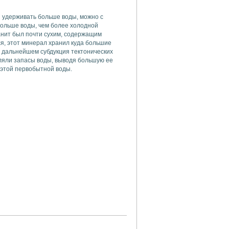
 удерживать больше воды, можно с
больше воды, чем более холодной
анит был почти сухим, содержащим
ся, этот минерал хранил куда большие
 дальнейшем субдукция тектонических
яли запасы воды, выводя большую ее
ь этой первобытной воды.