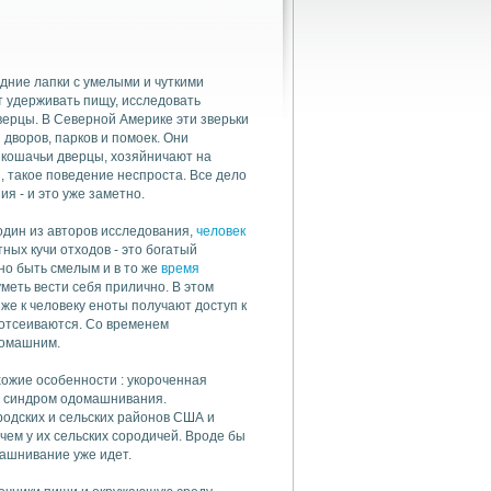
едние лапки с умелыми и чуткими
т удерживать пищу, исследовать
верцы. В Северной Америке эти зверьки
дворов, парков и помоек. Они
з кошачьи дверцы, хозяйничают на
, такое поведение неспроста. Все дело
я - и это уже заметно.
один из авторов исследования,
человек
тных кучи отходов - это богатый
но быть смелым и в то же
время
меть вести себя прилично. В этом
е к человеку еноты получают доступ к
 отсеиваются. Со временем
домашним.
ожие особенности : укороченная
й синдром одомашнивания.
родских и сельских районов США и
 чем у их сельских сородичей. Вроде бы
машнивание уже идет.