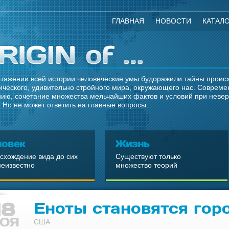
ГЛАВНАЯ
НОВОСТИ
КАТАЛ
тяжении всей истории человеческие умы будоражили тайны происхо
ческого, удивительно стройного мира, окружающего нас. Современ
ию, сочетание множества мельчайших фактов и условий при неве
 Но не может ответить на главные вопросы..
ловек
Жизнь
схождение вида до сих
Существуют только
неизвестно
множество теорий
18
Еноты становятся го
ОЯ
США