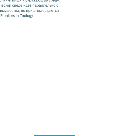
точники пищи и окружающую среду,
ческой среде идёт параллельно с
имущества, но при этом остаются
ontiers in Zoology.