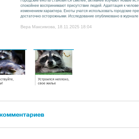
Городские еноты становятся смелее, активнее изучают новые ис
спокойнее воспринимают присутствие людей. Адаптация к челове
изменением характера. Еноты учатся использовать городские пре
достаточно осторожными. Исследование опубликовано в журнале Fr
Вера Максимова, 18.11.2025 18:04
ствуйте,
Устроился неплохо,
и!
свое жилье
 комментариев