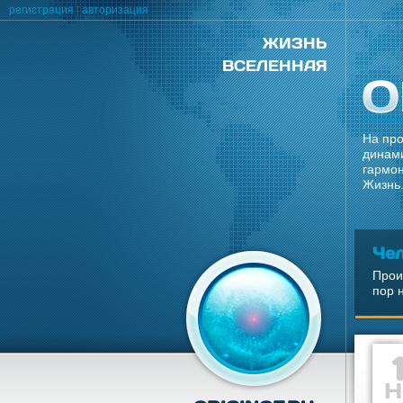
регистрация
|
авторизация
ЖИЗНЬ
ВСЕЛЕННАЯ
На про
динами
гармон
Жизнь.
Че
Прои
пор 
Н