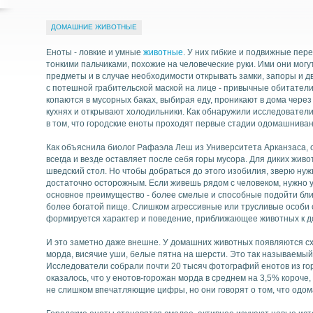
ДОМАШНИЕ ЖИВОТНЫЕ
Еноты - ловкие и умные
животные
. У них гибкие и подвижные пер
Найти
тонкими пальчиками, похожие на человеческие руки. Ими они могу
предметы и в случае необходимости открывать замки, запоры и д
с потешной грабительской маской на лице - привычные обитатели 
копаются в мусорных баках, выбирая еду, проникают в дома чере
кухнях и открывают холодильники. Как обнаружили исследователи
в том, что городские еноты проходят первые стадии одомашнивани
Как объяснила биолог Рафаэла Леш из Университета Арканзаса, 
всегда и везде оставляет после себя горы мусора. Для диких живо
шведский стол. Но чтобы добраться до этого изобилия, зверю нуж
достаточно осторожным. Если живешь рядом с человеком, нужно у
основное преимущество - более смелые и способные подойти ближ
более богатой пище. Слишком агрессивные или трусливые особи
формируется характер и поведение, приближающее животных к 
И это заметно даже внешне. У домашних животных появляются сх
морда, висячие уши, белые пятна на шерсти. Это так называемы
Исследователи собрали почти 20 тысяч фотографий енотов из го
оказалось, что у енотов-горожан морда в среднем на 3,5% короче,
не слишком впечатляющие цифры, но они говорят о том, что одо