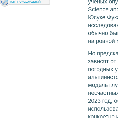
ученых опуб
ТОП ПРОИСХОЖДЕНИЙ
Science an
Юсуке Фука
исследован
обычно быв
на ровной 
Но предска
зависят от
погодных у
альпинисто
модель глу
несчастных
2023 год, 
использова
конкретно 