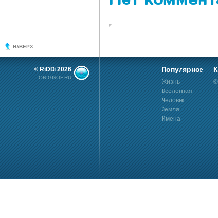
НАВЕРХ
Популярное
К
© RiDDi 2026
ORIGINOF.RU
Жизнь
©
Вселенная
Человек
Земля
Имена