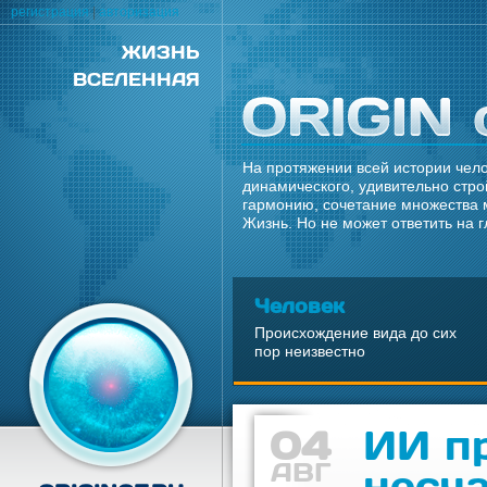
регистрация
|
авторизация
ЖИЗНЬ
ВСЕЛЕННАЯ
На протяжении всей истории чело
динамического, удивительно стро
гармонию, сочетание множества 
Жизнь. Но не может ответить на 
Человек
Происхождение вида до сих
пор неизвестно
04
ИИ п
АВГ
несча