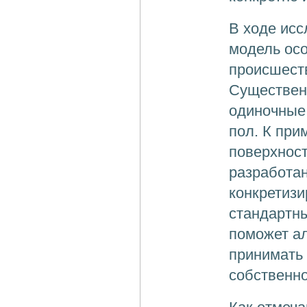
В ходе исс
модель осо
происшеств
Существенн
одиночные 
пол. К при
поверхнос
разработан
конкретизи
стандартн
поможет ал
принимать
собственно