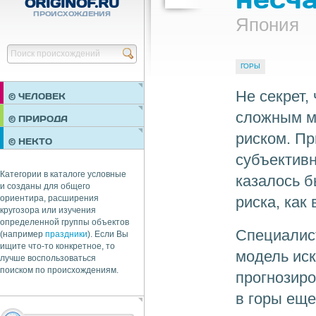
ORIGINOF.RU
ПРОИСХОЖДЕНИЯ
Япония
Найти
ГОРЫ
Не секрет,
© ЧЕЛОВЕК
сложным м
ПРАЗДНИКИ
© ПРИРОДА
НЕДВИЖИМОСТЬ
риском. Пр
© НЕКТО
ОБЩЕСТВО
субъективн
ЭКОНОМИКА
Категории в каталоге условные
казалось 
и созданы для общего
риска, как
ориентира, расширения
кругозора или изучения
определенной группы объектов
Специалис
(например
праздники
). Если Вы
ищите что-то конкретное, то
модель иск
лучше воспользоваться
поиском по происхождениям.
прогнозиро
в горы еще