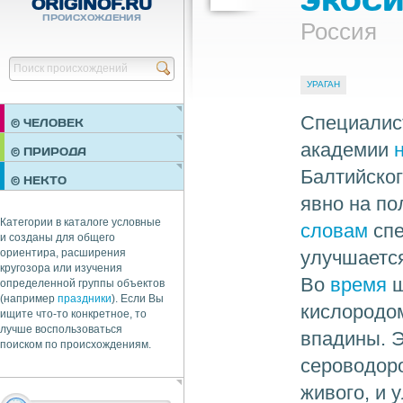
ORIGINOF.RU
ПРОИСХОЖДЕНИЯ
Россия
Найти
УРАГАН
Специалист
© ЧЕЛОВЕК
академии
ПРАЗДНИКИ
© ПРИРОДА
НЕДВИЖИМОСТЬ
Балтийско
© НЕКТО
ОБЩЕСТВО
явно на по
ЭКОНОМИКА
Категории в каталоге условные
словам
спе
и созданы для общего
улучшается
ориентира, расширения
кругозора или изучения
Во
время
ш
определенной группы объектов
(например
праздники
). Если Вы
кислородом
ищите что-то конкретное, то
лучше воспользоваться
впадины. Э
поиском по происхождениям.
сероводоро
живого, и 