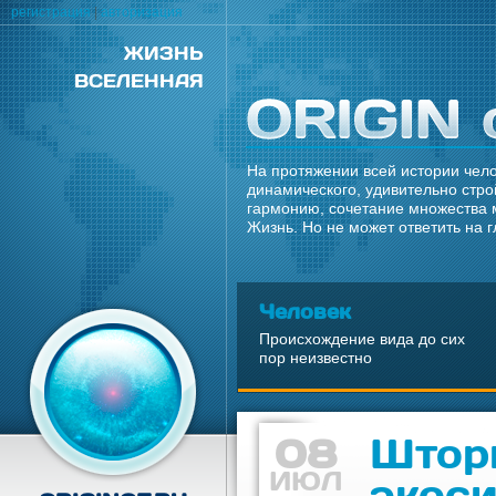
регистрация
|
авторизация
ЖИЗНЬ
ВСЕЛЕННАЯ
На протяжении всей истории чело
динамического, удивительно стро
гармонию, сочетание множества 
Жизнь. Но не может ответить на 
Человек
Происхождение вида до сих
пор неизвестно
08
Штор
ИЮЛ
экос