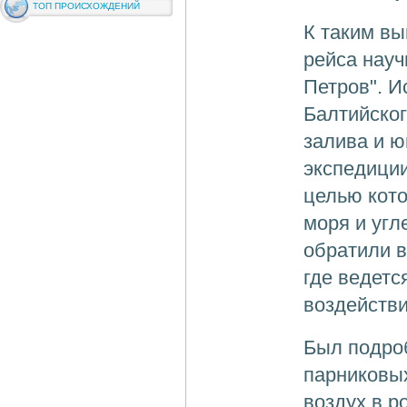
ТОП ПРОИСХОЖДЕНИЙ
К таким вы
рейса науч
Петров". И
Балтийског
залива и ю
экспедиции
целью кото
моря и угл
обратили в
где ведетс
воздействи
Был подроб
парниковых
воздух в р