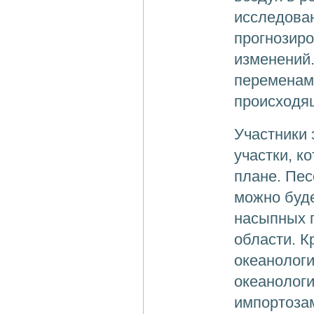
исследова
прогнозир
изменений.
переменам
происходя
Участники
участки, к
плане. Пес
можно буде
насыпных 
области. К
океанологи
океанологи
импортоза