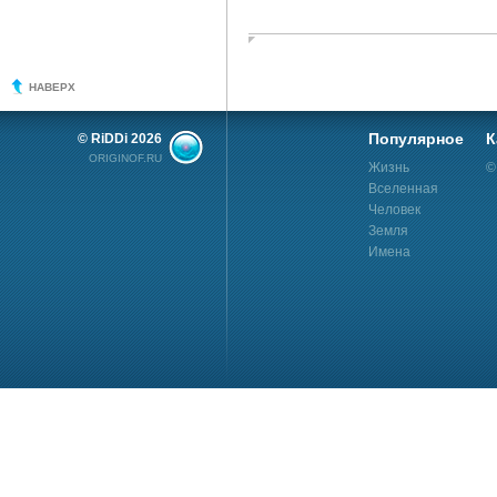
НАВЕРХ
Популярное
К
© RiDDi 2026
ORIGINOF.RU
Жизнь
©
Вселенная
Человек
Земля
Имена