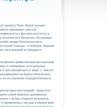
го проекта "Порт Лехея" изучает
работе принимают участие
ниверситета и Датского института в
а Античности и Византии. Он занимал
решейке между Пелопоннесом и
 восточной стороны - в Эгейское. Коринф
ю, так и морской из Западного
культурным и ремесленным центром еще
леко от побережья, но в прошлые
 в трех километрах от моря. С ним его
 находившийся на берегу Ионического
о на его изучении сосредоточились в
рипортовых конструкций - защитного
тавлял собой комплекс деревянных
енных с целью создания волнореза,
 и применялась там еще в первом веке
ней Греции до сих пор данных не было.