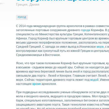
Греция, Дания
ГОРОД
Найти
С 2014 года международная группа археологов в рамках совместно
затопленные портовые сооружения древнего
города
Коринфа. В 
специалисты из Министерства культуры Греции, Копенгагенского у
Афинах. Город Коринф был крупным торговым центром во времен
весьма удачное географическое положение, располагаясь на пе
Средней Грецией. С запада он имел выход в Ионическое
море
, с
контролировал как сухопутный путь из южной Греции в центральну
Средиземноморья в Восточное.
Ясно, что при таком положении Коринф был крупным торговым, 
в восьмом - седьмом веках до нашей эры. Сейчас он находится да
времена картина береговой линии была иной и город располагался
связывали два порта - Лехей и Кенхреи. Главным считают Лехей,
моря. Сейчас территория древнего порта лежит под
водой
. Именн
настоящее
время
археологи.
При подводных исследованиях ученые обнаружили остатки двух п
мола и входного канала, ведущего в городскую гавань. Мол предс
барж, специально изготовленных, заполненных бетоном и затопл
защищавшего акваторию порта. Такая технология известна в Риме
до нашей эры. Но об использовании подобной конструкции в древ