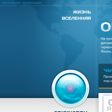
регистрация
|
авторизация
ЖИЗНЬ
ВСЕЛЕННАЯ
На про
динами
гармон
Жизнь.
Че
Прои
пор 
Я