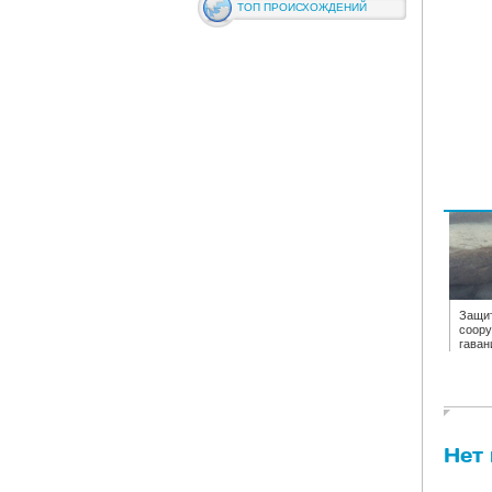
ТОП ПРОИСХОЖДЕНИЙ
Защи
соору
гаван
Нет