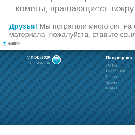
кометы, вращающиеся вокруг
Друзья!
Мы потратили много сил на 
материала, пожалуйста, ставьте ссыл
НАВЕРХ
Популярное
© RiDDi 2026
ORIGINOF.RU
Жизнь
Вселенная
Человек
Земля
Имена