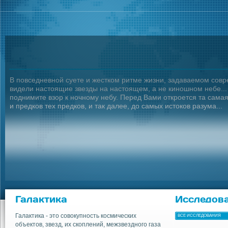
В повседневной суете и жестком ритме жизни, задаваемом совр
видели настоящие звезды на настоящем, а не киношном небе... А
поднимите взор к ночному небу. Перед Вами откроется та сама
и предков тех предков, и так далее, до самых истоков разума...
Галактика
Исследов
Галактика - это совокупность космических
ВСЕ ИССЛЕДОВАНИЯ
объектов, звезд, их скоплений, межзвездного газа