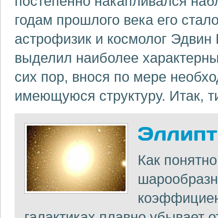
постепенно накапливался наб
годам прошлого века его стал
астрофизик и космолог Эдвин 
выделил наиболее характерны
сих пор, внося по мере необх
имеющуюся структуру. Итак, т
Эллипт
Как понятно
шарообразн
коэффициент
галактиках плавно убывает о