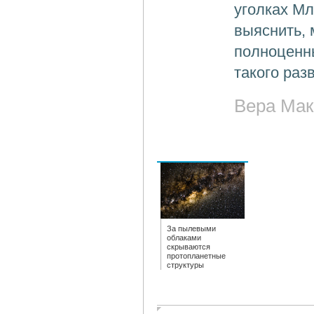
уголках Мл
выяснить, 
полноценн
такого раз
Вера Мак
За пылевыми
облаками
скрываются
протопланетные
структуры