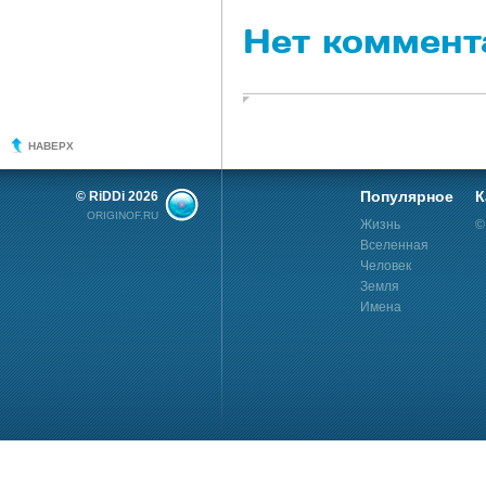
Нет коммент
НАВЕРХ
Популярное
К
© RiDDi 2026
ORIGINOF.RU
Жизнь
©
Вселенная
Человек
Земля
Имена