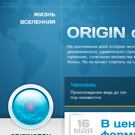
регистрация
|
авторизация
ЖИЗНЬ
ВСЕЛЕННАЯ
На протяжении всей истории чело
динамического, удивительно стро
гармонию, сочетание множества 
Жизнь. Но не может ответить на 
Человек
Происхождение вида до сих
пор неизвестно
16
В це
МАЯ
форм