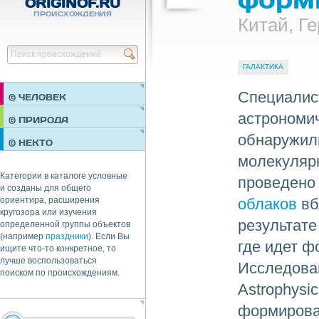
ORIGINOF.RU
ПРОИСХОЖДЕНИЯ
Китай, Г
Найти
ГАЛАКТИКА
Специалист
© ЧЕЛОВЕК
астрономич
ПРАЗДНИКИ
© ПРИРОДА
НЕДВИЖИМОСТЬ
обнаружил
© НЕКТО
ОБЩЕСТВО
молекулярн
ЭКОНОМИКА
Категории в каталоге условные
проведено
и созданы для общего
облаков
вб
ориентира, расширения
кругозора или изучения
результате
определенной группы объектов
(например
праздники
). Если Вы
где идет 
ищите что-то конкретное, то
лучше воспользоваться
Исследова
поиском по происхождениям.
Astrophysi
формирова