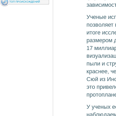
ТОП ПРОИСХОЖДЕНИЙ
зависимост
Ученые ис
позволяет 
итоге иссл
размером д
17 миллиа
визуализац
пыли и стр
краснее, ч
Сюй из Инс
это привел
протоплане
У ученых е
наблюдаем