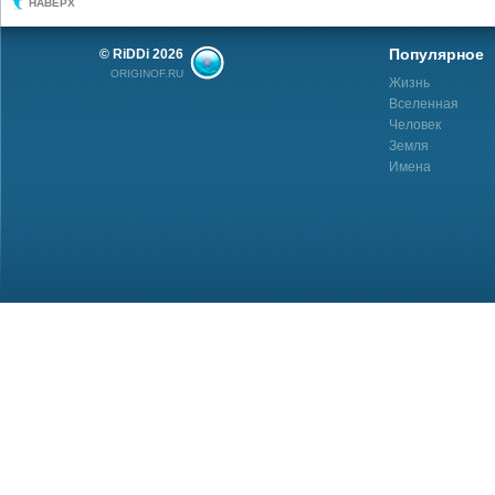
НАВЕРХ
Популярное
© RiDDi 2026
ORIGINOF.RU
Жизнь
Вселенная
Человек
Земля
Имена