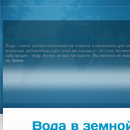
Вода - самое распространенное на планете и привычное для нас
водорода, добавляешь один атом кислорода и - вот она, молек
субстанцию - воду. Ан нет, не все так просто. Мы многого не з
на Земле
Вода в земно