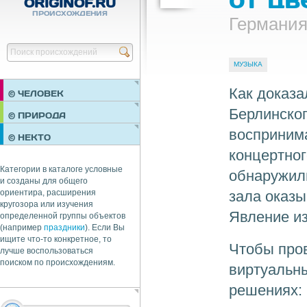
ORIGINOF.RU
ПРОИСХОЖДЕНИЯ
Германи
Найти
МУЗЫКА
Как доказа
© ЧЕЛОВЕК
Берлинског
ПРАЗДНИКИ
© ПРИРОДА
НЕДВИЖИМОСТЬ
воспринима
© НЕКТО
ОБЩЕСТВО
концертног
ЭКОНОМИКА
Категории в каталоге условные
обнаружили
и созданы для общего
зала оказы
ориентира, расширения
кругозора или изучения
Явление из
определенной группы объектов
(например
праздники
). Если Вы
ищите что-то конкретное, то
Чтобы пров
лучше воспользоваться
поиском по происхождениям.
виртуальн
решениях: 