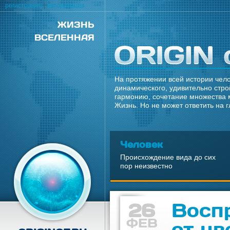
регистрация
|
авторизация
ЖИЗНЬ
ВСЕЛЕННАЯ
На протяжении всей истории чело
динамического, удивительно стро
гармонию, сочетание множества 
Жизнь. Но не может ответить на 
Человек
Происхождение вида до сих
пор неизвестно
26
Восп
ФЕВ
от цв