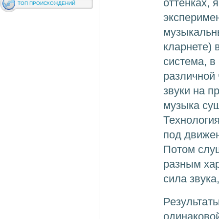
оттенках, 
ТОП ПРОИСХОЖДЕНИЙ
экспериме
музыкальны
кларнете) 
система, в
различной 
звуки на п
музыка сущ
Технология
под движе
Потом слу
разным хар
сила звука
Результаты
одинаковой