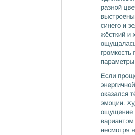
разной цве
выстроены 
синего и з
жёсткий и 
ощущалась 
громкость 
параметры 
Если проще
энергично
оказался т
эмоции. Х
ощущение 
вариантом 
несмотря н