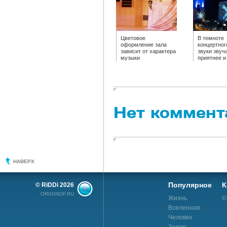
Цветовое
В темноте
оформление зала
концертног
зависит от характера
звуки звуч
музыки
приятнее и
Нет коммент
НАВЕРХ
Популярное
К
© RiDDi 2026
ORIGINOF.RU
Жизнь
©
Вселенная
Человек
Земля