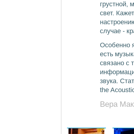
грустной, 
свет. Каже
настроению
случае - кр
Особенно я
есть музык
связано с 
информаци
звука. Ста
the Acousti
Вера Мак