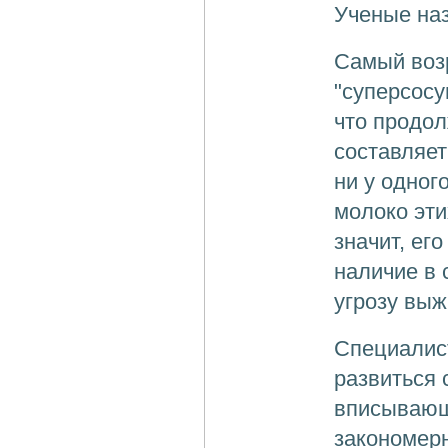
Ученые наз
Самый воз
"суперсосу
что продол
составляет
ни у одног
молоко эти
значит, ег
наличие в 
угрозу выж
Специалист
развиться 
вписывающ
закономер