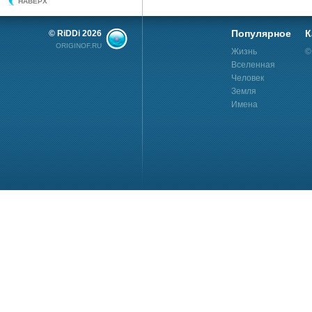
НАВЕРХ
Популярное
К
© RiDDi 2026
ORIGINOF.RU
Жизнь
©
Вселенная
Человек
Земля
Имена