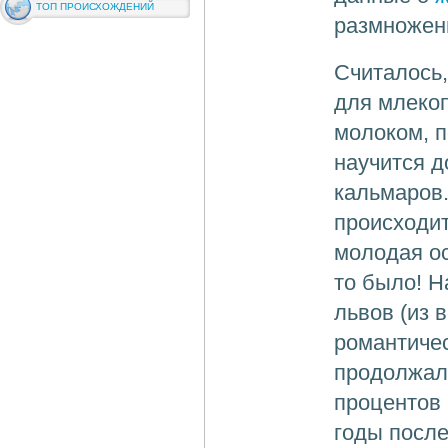
ТОП ПРОИСХОЖДЕНИЙ
размножени
Считалось,
для млеко
молоком, п
научится д
кальмаров.
происходит
молодая ос
то было! Н
львов (из 
романтиче
продолжали
процентов 
годы после