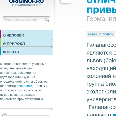
ORIGINOF.RU
ПРОИСХОЖДЕНИЯ
прив
Германи
Найти
МЛЕКОПИТАЮЩИЕ
© ЧЕЛОВЕК
ПРАЗДНИКИ
Галапагосс
© ПРИРОДА
НЕДВИЖИМОСТЬ
являются о
© НЕКТО
ОБЩЕСТВО
львов (Zal
ЭКОНОМИКА
Категории в каталоге условные
находящийс
и созданы для общего
ориентира, расширения
колонией 
кругозора или изучения
определенной группы объектов
группа био
(например
праздники
). Если Вы
эколог Оли
ищите что-то конкретное, то
лучше воспользоваться
университе
поиском по происхождениям.
"Галапагос
данные о
ж