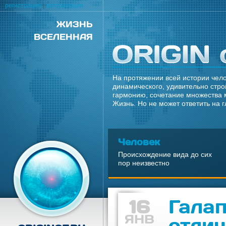
регистрация
|
авторизация
ЖИЗНЬ
ВСЕЛЕННАЯ
На протяжении всей истории чело
динамического, удивительно стро
гармонию, сочетание множества 
Жизнь. Но не может ответить на 
Человек
Происхождение вида до сих
пор неизвестно
16
Гала
ЯНВ
отли