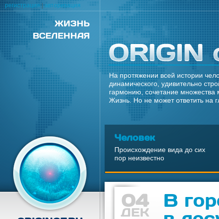
регистрация
|
авторизация
ЖИЗНЬ
ВСЕЛЕННАЯ
На протяжении всей истории чело
динамического, удивительно стро
гармонию, сочетание множества 
Жизнь. Но не может ответить на 
Человек
Происхождение вида до сих
пор неизвестно
04
В гор
ДЕК
в лес