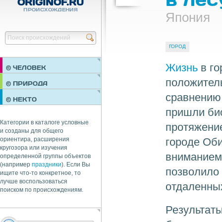
ORIGINOF.RU
ПРОИСХОЖДЕНИЯ
Япония
Найти
ГОРОД
Жизнь
в го
© ЧЕЛОВЕК
положитель
ПРАЗДНИКИ
© ПРИРОДА
НЕДВИЖИМОСТЬ
сравнению 
© НЕКТО
ОБЩЕСТВО
пришли би
ЭКОНОМИКА
Категории в каталоге условные
протяжение
и созданы для общего
городе Оби
ориентира, расширения
кругозора или изучения
вниманием 
определенной группы объектов
(например
праздники
). Если Вы
позволило 
ищите что-то конкретное, то
лучше воспользоваться
отдаленных
поиском по происхождениям.
Результаты