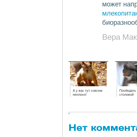
может напр
млекопит
биоразнооб
Вера Мак
А у вас тут совсем
Пообедать
неплохо!
столовой
Нет коммент