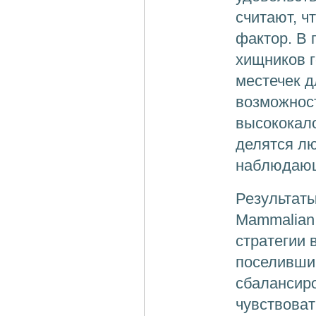
считают, ч
фактор. В 
хищников 
местечек д
возможност
высококало
делятся л
наблюдающ
Результат
Mammalian 
стратегии
поселивши
сбалансиро
чувствоват