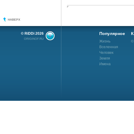
НАВЕРХ
Популярное
К
© RiDDi 2026
ORIGINOF.RU
Жизнь
©
Вселенная
Человек
Земля
Имена