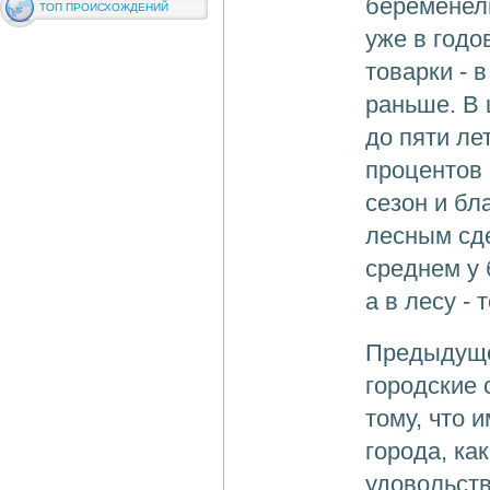
беременели
ТОП ПРОИСХОЖДЕНИЙ
уже в годо
товарки - 
раньше. В
до пяти ле
процентов 
сезон и бл
лесным сде
среднем у 
а в лесу - 
Предыдуще
городские
тому, что 
города, ка
удовольств