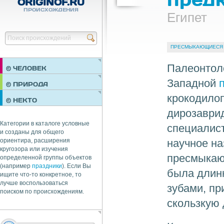
ORIGINOF.RU
ПРОИСХОЖДЕНИЯ
Египет
Найти
ПРЕСМЫКАЮЩИЕСЯ
Палеонтол
© ЧЕЛОВЕК
Западной
ПРАЗДНИКИ
© ПРИРОДА
НЕДВИЖИМОСТЬ
крокодило
© НЕКТО
ОБЩЕСТВО
дирозаври
ЭКОНОМИКА
Категории в каталоге условные
специалист
и созданы для общего
научное на
ориентира, расширения
кругозора или изучения
пресмыкающ
определенной группы объектов
(например
праздники
). Если Вы
была длин
ищите что-то конкретное, то
лучше воспользоваться
зубами, пр
поиском по происхождениям.
скользкую 