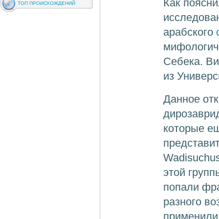
Как поясн
ТОП ПРОИСХОЖДЕНИЙ
исследован
арабского
мифологиче
Себека. Ви
из Универс
Данное отк
дирозаврид
которые е
представит
Wadisuchus
этой групп
попали фра
разного во
применили