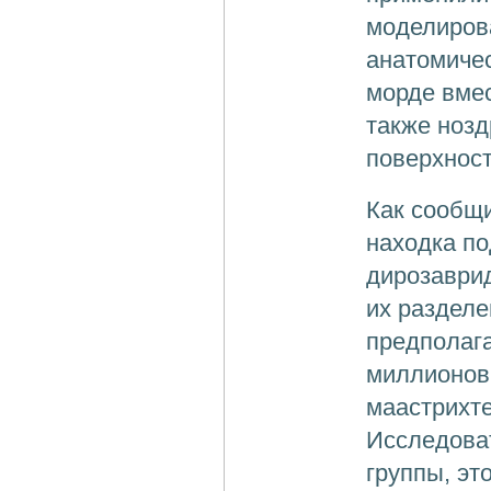
моделиров
анатомичес
морде вмес
также нозд
поверхност
Как сообщ
находка п
дирозаврид
их разделе
предполага
миллионов 
маастрихте
Исследова
группы, эт