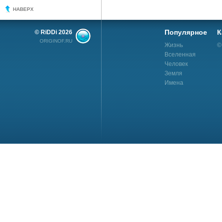
НАВЕРХ
Популярное
К
© RiDDi 2026
ORIGINOF.RU
Жизнь
©
Вселенная
Человек
Земля
Имена