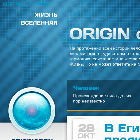
регистрация
|
авторизация
ЖИЗНЬ
ВСЕЛЕННАЯ
На протяжении всей истории чело
динамического, удивительно стро
гармонию, сочетание множества 
Жизнь. Но не может ответить на 
Человек
Происхождение вида до сих
пор неизвестно
28
В Ег
ОКТ
пред