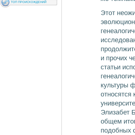
ТОП ПРОИСХОЖДЕНИЙ
Этот неож
эволюцион
генеалогич
исследован
продолжит
и прочих ч
статьи ис
генеалогич
культуры ф
относятся 
университе
Элизабет Б
общем ито
подобных 