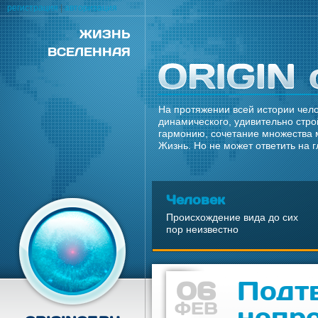
регистрация
|
авторизация
ЖИЗНЬ
ВСЕЛЕННАЯ
На протяжении всей истории чело
динамического, удивительно стро
гармонию, сочетание множества 
Жизнь. Но не может ответить на 
Человек
Происхождение вида до сих
пор неизвестно
06
Подт
ФЕВ
непр