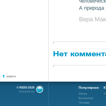
человеческ
А природа 
Вера Мак
Нет коммент
НАВЕРХ
Популярное
К
© RiDDi 2026
ORIGINOF.RU
Жизнь
©
Вселенная
Человек