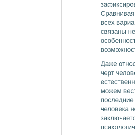
зафиксиров
Сравнивая 
всех вариа
связаны не
особенност
возможнос
Даже относ
черт челов
естественн
можем вест
последние 
человека н
заключаетс
психологич