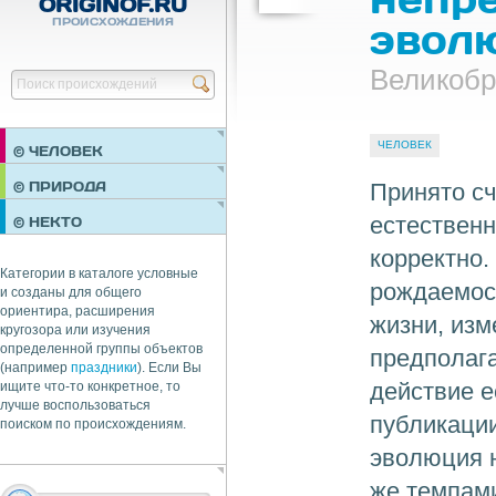
ORIGINOF.RU
ПРОИСХОЖДЕНИЯ
эвол
Великобр
Найти
ЧЕЛОВЕК
© ЧЕЛОВЕК
ПРАЗДНИКИ
Принято сч
© ПРИРОДА
НЕДВИЖИМОСТЬ
естественн
© НЕКТО
ОБЩЕСТВО
корректно.
ЭКОНОМИКА
Категории в каталоге условные
рождаемост
и созданы для общего
ориентира, расширения
жизни, изм
кругозора или изучения
определенной группы объектов
предполага
(например
праздники
). Если Вы
действие е
ищите что-то конкретное, то
лучше воспользоваться
публикации
поиском по происхождениям.
эволюция н
же темпами