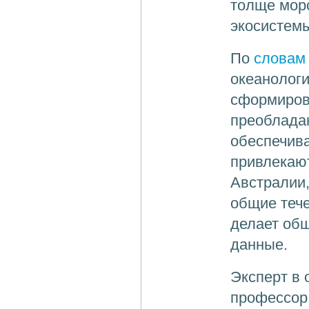
толще мор
экосистемы
По
словам
океанологи
сформирова
преоблада
обеспечива
привлекаю
Австралии,
общие тече
делает об
данные.
Эксперт в 
профессор 