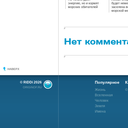
энергию, но и кормят
будет нем
морских обитателей
заселена в
морской м
Нет коммент
НАВЕРХ
Популярное
К
© RiDDi 2026
ORIGINOF.RU
Жизнь
©
Вселенная
Человек
Земля
Имена