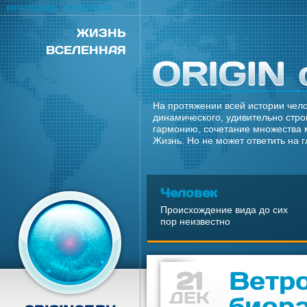
регистрация
|
авторизация
ЖИЗНЬ
ВСЕЛЕННАЯ
На протяжении всей истории чело
динамического, удивительно стро
гармонию, сочетание множества 
Жизнь. Но не может ответить на 
Человек
Происхождение вида до сих
пор неизвестно
21
Ветр
ДЕК
биор