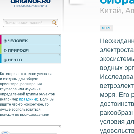
ORIGINOF.RU
ПРОИСХОЖДЕНИЯ
Китай, А
Найти
МОРЕ
Неожиданн
© ЧЕЛОВЕК
электрост
ПРАЗДНИКИ
© ПРИРОДА
НЕДВИЖИМОСТЬ
экосистемы
© НЕКТО
ОБЩЕСТВО
водных ор
ЭКОНОМИКА
Категории в каталоге условные
Исследова
и созданы для общего
ветроэлект
ориентира, расширения
кругозора или изучения
моря. Его 
определенной группы объектов
(например
праздники
). Если Вы
достоинств
ищите что-то конкретное, то
лучше воспользоваться
ракообраз
поиском по происхождениям.
условия дл
удовольст