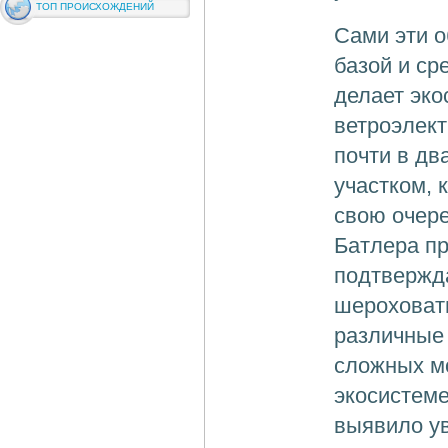
ТОП ПРОИСХОЖДЕНИЙ
Сами эти о
базой и ср
делает эко
ветроэлек
почти в дв
участком, 
свою очере
Батлера пр
подтвержда
шероховат
различные
сложных мо
экосистем
выявило ув