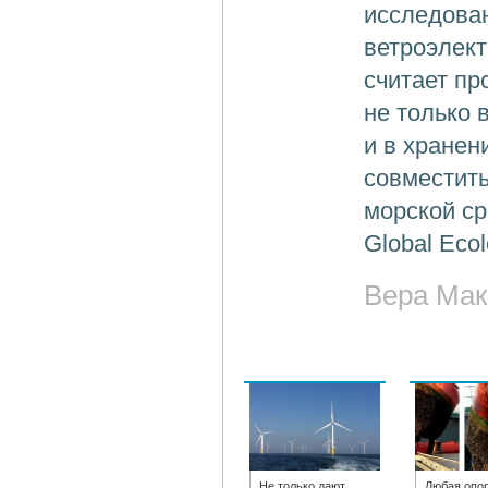
исследова
ветроэлект
считает пр
не только 
и в хранен
совместить
морской с
Global Ecol
Вера Мак
Не только дают
Любая опор