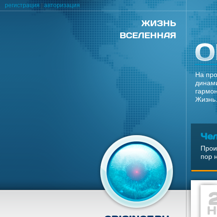
регистрация
|
авторизация
ЖИЗНЬ
ВСЕЛЕННАЯ
На про
динами
гармон
Жизнь.
Че
Прои
пор 
Н