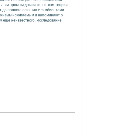
альным прямым доказательством теории
т до полного слияния с симбионтами.
я живым ископаемым и напоминают о
ем еще неизвестного. Исследование