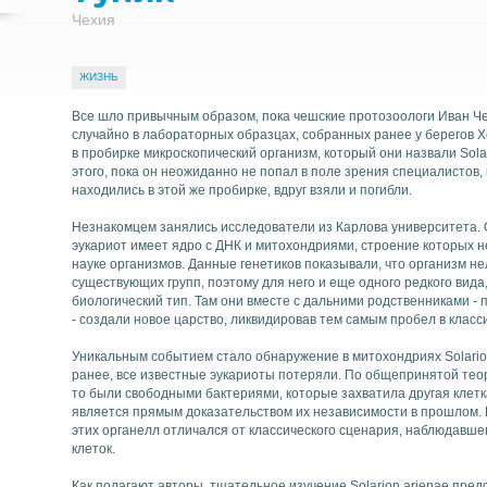
Чехия
ЖИЗНЬ
Найти
Все шло привычным образом, пока чешские протозоологи Иван Ч
случайно в лабораторных образцах, собранных ранее у берегов 
в пробирке микроскопический организм, который они назвали Solari
этого, пока он неожиданно не попал в поле зрения специалистов,
находились в этой же пробирке, вдруг взяли и погибли.
Незнакомцем занялись исследователи из Карлова университета. 
эукариот имеет ядро с ДНК и митохондриями, строение которых н
науке организмов. Данные генетиков показывали, что организм не
существующих групп, поэтому для него и еще одного редкого вида
биологический тип. Там они вместе с дальними родственниками - 
- создали новое царство, ликвидировав тем самым пробел в клас
Уникальным событием стало обнаружение в митохондриях Solarion 
ранее, все известные эукариоты потеряли. По общепринятой тео
то были свободными бактериями, которые захватила другая клетка
является прямым доказательством их независимости в прошлом. 
этих органелл отличался от классического сценария, наблюдавше
клеток.
Как полагают авторы, тщательное изучение Solarion arienae пре