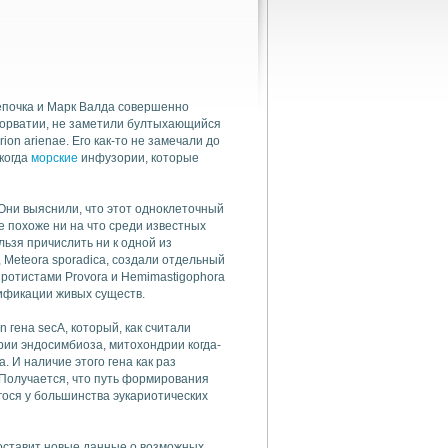
епочка и Марк Валда совершенно
Хорватии, не заметили бултыхающийся
on arienae. Его как-то не замечали до
 когда
морские
инфузории, которые
Они выяснили, что этот одноклеточный
е похоже ни на что среди известных
льзя причислить ни к одной из
, Meteora sporadica, создали отдельный
протистами Provora и Hemimastigophora
сификации живых существ.
гена secA, который, как считали
рии эндосимбиоза, митохондрии когда-
. И наличие этого гена как раз
Получается, что путь формирования
гося у большинства эукариотических
доставит новые данные о возможных