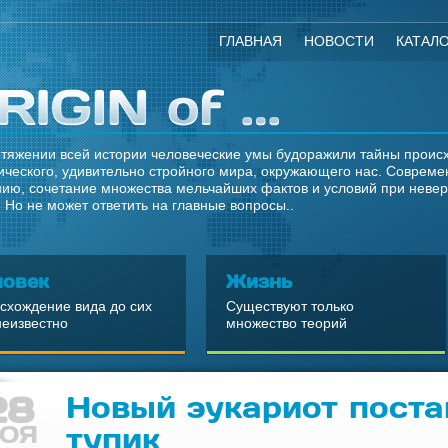
ГЛАВНАЯ
НОВОСТИ
КАТАЛ
тяжении всей истории человеческие умы будоражили тайны происхо
ческого, удивительно стройного мира, окружающего нас. Современ
ию, сочетание множества мельчайших фактов и условий при неве
 Но не может ответить на главные вопросы..
ловек
Жизнь
схождение вида до сих
Существуют только
неизвестно
множество теорий
28
Новый эукариот поста
ОЯ
тупик