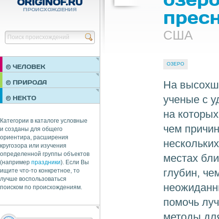
ORIGINOF.RU
ПРОИСХОЖДЕНИЯ
прес
США
Найти
ОЗЕРО
© ЧЕЛОВЕК
ПРАЗДНИКИ
На высохш
© ПРИРОДА
НЕДВИЖИМОСТЬ
ученые с у
© НЕКТО
ОБЩЕСТВО
на которых
ЭКОНОМИКА
Категории в каталоге условные
чем причин
и созданы для общего
ориентира, расширения
нескольких
кругозора или изучения
определенной группы объектов
местах бли
(например
праздники
). Если Вы
глубин, че
ищите что-то конкретное, то
лучше воспользоваться
неожиданны
поиском по происхождениям.
помочь луч
методы для