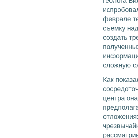
геолога Б
испробова
феврале т
съемку над
создать тр
полученных
информацие
сложную с
Как показа
сосредоточ
центра она
предполага
отложениях
чрезвычайн
рассматрив