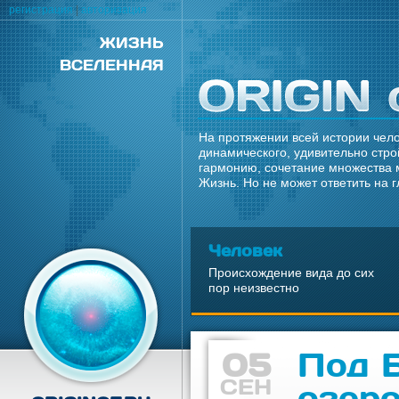
регистрация
|
авторизация
ЖИЗНЬ
ВСЕЛЕННАЯ
На протяжении всей истории чело
динамического, удивительно стро
гармонию, сочетание множества 
Жизнь. Но не может ответить на 
Человек
Происхождение вида до сих
пор неизвестно
05
Под 
СЕН
озеро