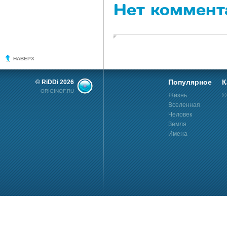
Нет коммент
НАВЕРХ
Популярное
К
© RiDDi 2026
ORIGINOF.RU
Жизнь
©
Вселенная
Человек
Земля
Имена