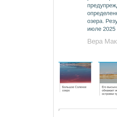
предупрежд
определен
озера. Рез
июле 2025 
Вера Мак
Большое Соленое
Его высых
озеро
обнажает 
островки т