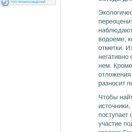
ТОП ПРОИСХОЖДЕНИЙ
Экологичес
переоценит
наблюдают
водоеме, к
отметки. И
негативно 
нем. Кроме
отложения
разносит п
Чтобы най
источники
поступает 
участие п