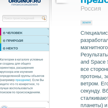
ORIGINOF.RU
ПРОИСХОЖДЕНИЯ
Россия
Найти
ЗЕМЛЯ
Специалис
© ЧЕЛОВЕК
разработа
ПРАЗДНИКИ
© ПРИРОДА
НЕДВИЖИМОСТЬ
магнитног
© НЕКТО
ОБЩЕСТВО
Результаты
ЭКОНОМИКА
Категории в каталоге условные
and Space 
и созданы для общего
все сторон
ориентира, расширения
кругозора или изучения
протоны, э
определенной группы объектов
(например
праздники
). Если Вы
ветром. Ег
ищите что-то конкретное, то
лучше воспользоваться
секунду. В
поиском по происхождениям.
сталкиваю
планеты) и