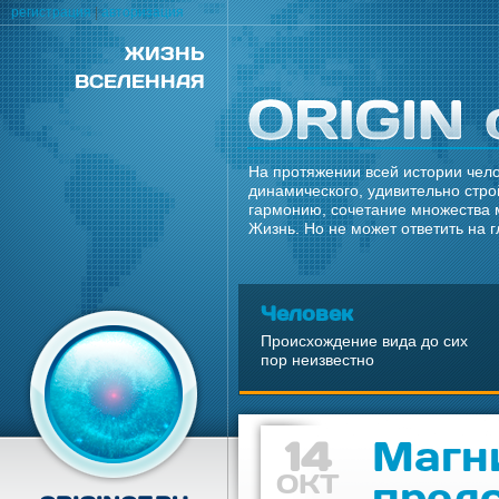
регистрация
|
авторизация
ЖИЗНЬ
ВСЕЛЕННАЯ
На протяжении всей истории чело
динамического, удивительно стро
гармонию, сочетание множества 
Жизнь. Но не может ответить на 
Человек
Происхождение вида до сих
пор неизвестно
14
Магн
ОКТ
пред