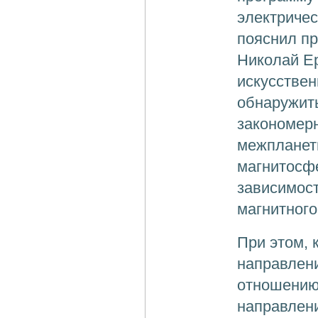
электричес
пояснил п
Николай Ер
искусствен
обнаружит
закономерн
межпланетн
магнитосф
зависимост
магнитного
При этом,
направлен
отношению 
направлен