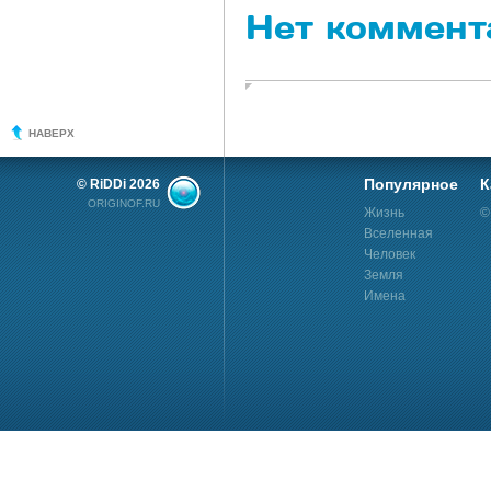
Нет коммент
НАВЕРХ
Популярное
К
© RiDDi 2026
ORIGINOF.RU
Жизнь
©
Вселенная
Человек
Земля
Имена