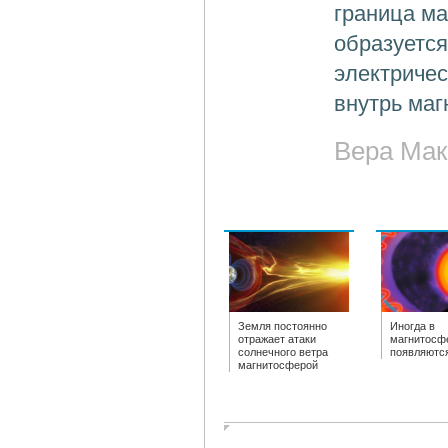
граница ма
образуется
электриче
внутрь ма
Вера Мак
Земля постоянно
Иногда в
отражает атаки
магнитосф
солнечного ветра
появляютс
магнитосферой