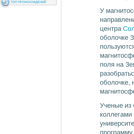
ТОП ПРОИСХОЖДЕНИЙ
У магнитос
направлени
центра
Сол
оболочке 
пользуютс
магнитосф
поля на З
разобратьс
оболочке, 
магнитосфе
Ученые из 
коллегами 
университ
программу 