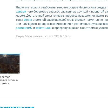
Японские геологи озабочены тем, что остров Нисиносима создае
цунами
- его береговые участки, сложенные хрупкой и пористой 
морем. Достаточной силы толчок в процессе извержения может в 
тогда
волна
огромной разрушающей силы и мощи помчится по п
они наблюдают процесс возникновения и увеличения вулканическ
растениями
и
животными
и превращающихся в обитаемые участки
Вера Максимова, 29.02.2016 16:59
 остров
лжает активно
статься
 комментариев