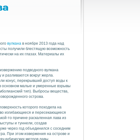
ва
ного
вулкана
в ноябре 2013 года над
исты получили блестящую возможность
ически на их глазах. Материалы их
 извержению подводного вулкана
у и разливаются вокруг жерла.
и конус, перекрывший доступ воды к
 в основном малые и умеренные взрывы
мболианский тип). Выбросы вещества,
новорожденного острова.
поверхность которого походила на
ливо изгибающиеся и пересекающиеся
акой-то причине раскаленная лава из
выступы и туннели, создав
уже через год объединился с соседним
ра. При этом извержения на острове и
яч кубических метров лавы.