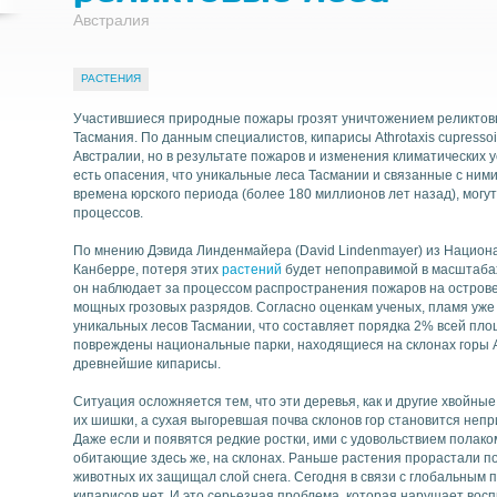
Австралия
РАСТЕНИЯ
Найти
Участившиеся природные пожары грозят уничтожением реликтов
Тасмания. По данным специалистов, кипарисы Athrotaxis cupressoi
Австралии, но в результате пожаров и изменения климатических 
есть опасения, что уникальные леса Тасмании и связанные с ним
времена юрского периода (более 180 миллионов лет назад), могут
процессов.
По мнению Дэвида Линденмайера (David Lindenmayer) из Национа
Канберре, потеря этих
растений
будет непоправимой в масштабах
он наблюдает за процессом распространения пожаров на острове.
мощных грозовых разрядов. Согласно оценкам ученых, пламя уже
уникальных лесов Тасмании, что составляет порядка 2% всей пло
повреждены национальные парки, находящиеся на склонах горы А
древнейшие кипарисы.
Ситуация осложняется тем, что эти деревья, как и другие хвойные
их шишки, а сухая выгоревшая почва склонов гор становится неп
Даже если и появятся редкие ростки, ими с удовольствием полако
обитающие здесь же, на склонах. Раньше растения прорастали под
животных их защищал слой снега. Сегодня в связи с глобальным 
кипарисов нет. И это серьезная проблема, которая нарушает восп