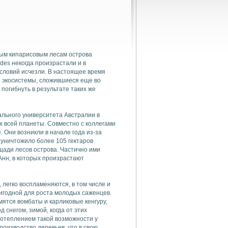
ым кипарисовым лесам острова
des некогда произрастали и в
условий исчезли. В настоящее время
и экосистемы, сложившиеся еще во
 погибнуть в результате таких же
льного университета Австралии в
 всей планеты. Совместно с коллегами
 Они возникли в начале года из-за
 уничтожило более 105 гектаров
щади лесов острова. Частично ими
нн, в которых произрастают
, легко воспламеняются, в том числе и
ригодной для роста молодых саженцев.
мятся вомбаты и карликовые кенгуру,
 снегом, зимой, когда от этих
потеплением такой возможности у
роизводство деревьев, что в свою