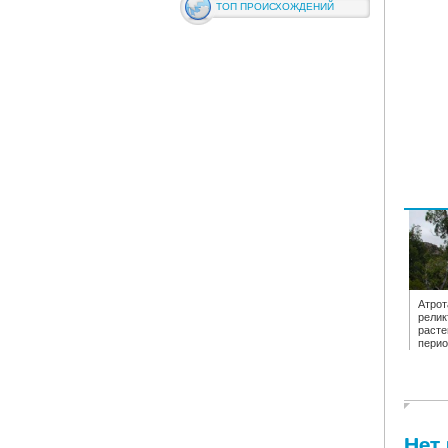
ТОП ПРОИСХОЖДЕНИЙ
Атрот
релик
расте
перио
Нет