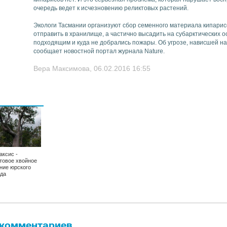
очередь ведет к исчезновению реликтовых растений.
Экологи Тасмании организуют сбор семенного материала кипарис
отправить в хранилище, а частично высадить на субарктических о
подходящим и куда не добрались пожары. Об угрозе, нависшей н
сообщает новостной портал журнала Nature.
Вера Максимова, 06.02.2016 16:55
аксис -
товое хвойное
ние юрского
да
 комментариев