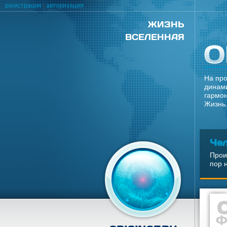
регистрация
|
авторизация
ЖИЗНЬ
ВСЕЛЕННАЯ
На про
динами
гармон
Жизнь.
Че
Прои
пор 
Ф