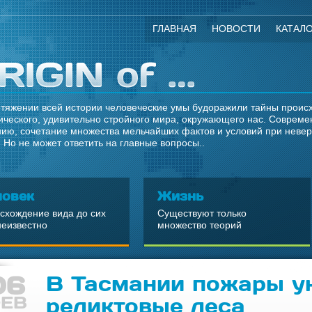
ГЛАВНАЯ
НОВОСТИ
КАТАЛ
тяжении всей истории человеческие умы будоражили тайны происхо
ческого, удивительно стройного мира, окружающего нас. Современ
ию, сочетание множества мельчайших фактов и условий при неве
 Но не может ответить на главные вопросы..
ловек
Жизнь
схождение вида до сих
Существуют только
неизвестно
множество теорий
06
В Тасмании пожары у
ЕВ
реликтовые леса